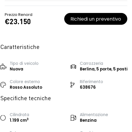
Prezzo Renord
Richiedi un preventivo
€23.150
Caratteristiche
Tipo di veicolo
Carrozzeria
Nuova
Berlina, 5 porte, 5 posti
Colore esterno
Riferimento
Rosso Assoluto
638676
Specifiche tecniche
Cilindrata
Alimentazione
3
1.199 cm
Benzina