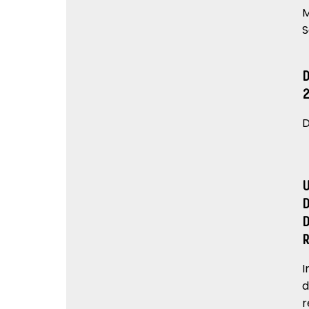
M
S
D
I
d
r