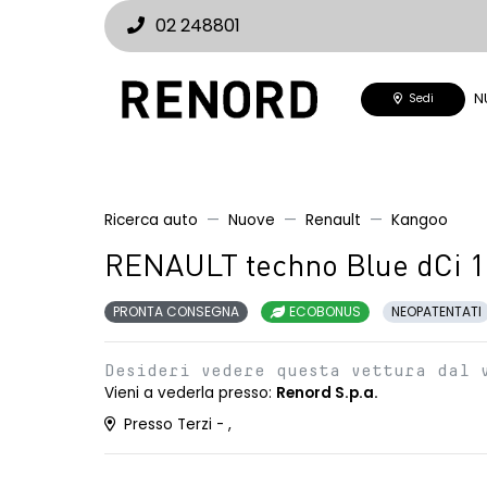
02 248801
N
Sedi
Ricerca auto
Nuove
Renault
Kangoo
RENAULT techno Blue dCi 
PRONTA CONSEGNA
ECOBONUS
NEOPATENTATI
Desideri vedere questa vettura dal 
Vieni a vederla presso:
Renord S.p.a.
Presso Terzi - ,