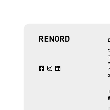
D
C
p
P
d
I