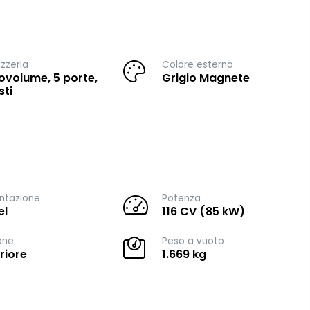
zzeria
Colore esterno
volume, 5 porte,
Grigio Magnete
sti
ntazione
Potenza
el
116 CV (85 kW)
one
Peso a vuoto
riore
1.669 kg