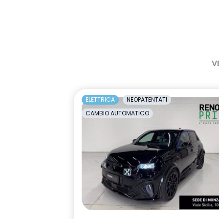
sistema multimediale Easy Link 8''
specchietti r
con navigazione
regolabili/rip
elettricamen
specchietto di sorveglianza dei
specchietto r
sedili posteriori
con antiabb
V
automantico
tavolini da viaggio pieghevoli
vetri posteri
dietro schienali dei sedili anteriori
glass
ELETTRICA
NEOPATENTATI
CAMBIO AUTOMATICO