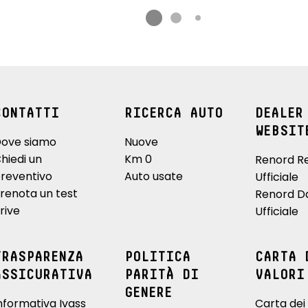
CONTATTI
RICERCA AUTO
DEALER
WEBSIT
ove siamo
Nuove
hiedi un
Km 0
Renord R
reventivo
Auto usate
Ufficiale
renota un test
Renord D
rive
Ufficiale
TRASPARENZA
POLITICA
CARTA 
ASSICURATIVA
PARITÀ DI
VALORI
GENERE
nformativa Ivass
Carta dei 