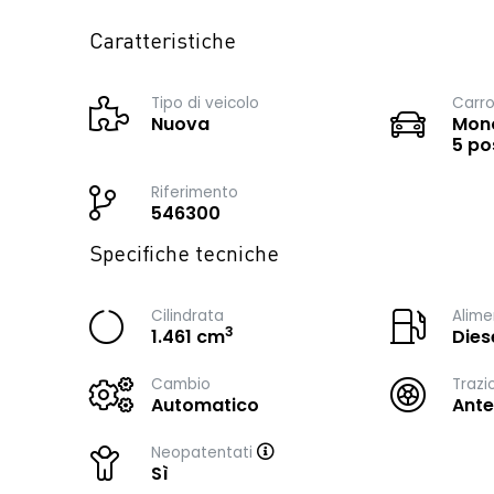
Caratteristiche
Tipo di veicolo
Carro
Nuova
Mono
5 po
Riferimento
546300
Specifiche tecniche
Cilindrata
Alime
3
1.461 cm
Dies
Cambio
Trazi
Automatico
Ante
Neopatentati
Sì