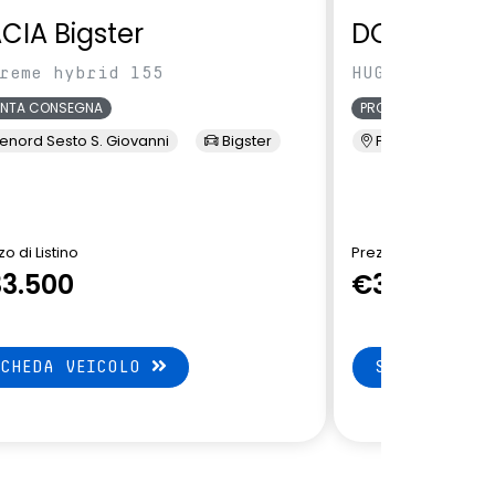
CIA Bigster
DONGFENG
reme hybrid 155
HUGE HD120 E2
ONTA CONSEGNA
PRONTA CONSEGNA
enord Sesto S. Giovanni
Bigster
Presso Terzi
o di Listino
Prezzo di Listino
3.500
€35.649
SCHEDA VEICOLO
SCHEDA VEI