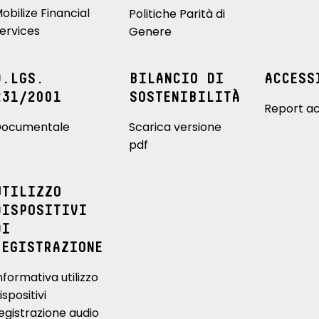
obilize Financial
Politiche Parità di
ervices
Genere
D.LGS.
BILANCIO DI
ACCESS
231/2001
SOSTENIBILITÀ
Report ac
ocumentale
Scarica versione
pdf
UTILIZZO
DISPOSITIVI
DI
REGISTRAZIONE
nformativa utilizzo
ispositivi
egistrazione audio