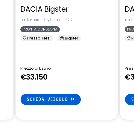
DACIA Bigster
DA
extreme hybrid 155
ext
PRONTA CONSEGNA
PR
Presso Terzi
Bigster
R
Prezzo di Listino
Prezz
€33.150
€3
SCHEDA VEICOLO