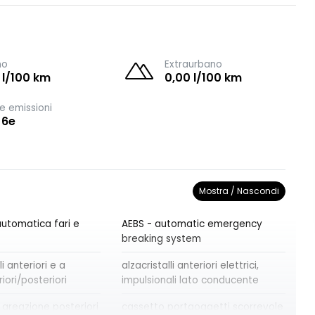
no
Extraurbano
 l/100 km
0,00 l/100 km
e emissioni
 6e
Mostra / Nascondi
utomatica fari e
AEBS - automatic emergency
breaking system
i anteriori e a
alzacristalli anteriori elettrici,
iori/posteriori
impulsionali lato conducente
 areazione posteriori
cassetto portaoggetti scorrevole