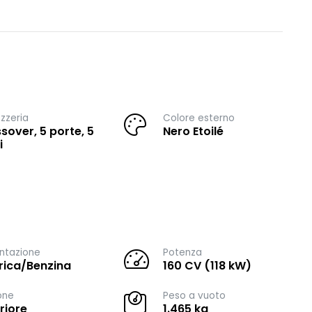
zzeria
Colore esterno
sover, 5 porte, 5
Nero Etoilé
i
ntazione
Potenza
trica/Benzina
160 CV (118 kW)
one
Peso a vuoto
riore
1.465 kg