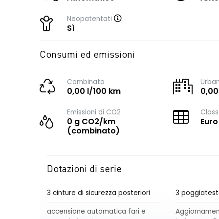
Neopatentati
Sì
Consumi ed emissioni
Combinato
Urba
0,00 l/100 km
0,00
Emissioni di CO2
Class
0 g CO2/km
Euro
(combinato)
Dotazioni di serie
3 cinture di sicurezza posteriori
3 poggiatest
accensione automatica fari e
Aggiornament