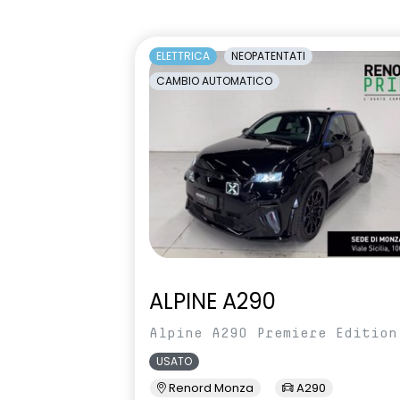
HARM03
illuminazione
ELETTRICA
NEOPATENTATI
anteriore e p
CAMBIO AUTOMATICO
luce di arresto
luci diurne a
luminosa C-
manuale di uso e manutenzione
Manutenzione
digitale
per 8 anni
Pacchetto Guida Connessa,
Pacchetto R
incluso per 5 anni
incluso per 5
predisposizione alcolock / alcol
privacy glass
interlock
ALPINE A290
retrovisori esterni richiudibili
sedili posterio
elettricamente
Alpine A290 Premiere Edition
USATO
shark antenna
sistema di co
Renord Monza
A290
pressione pn