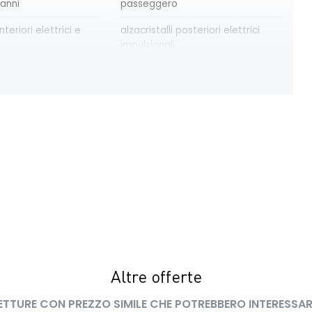
 anni
passeggero
nteriori elettrici e
alzacristalli posteriori elettrici
impulsionali
x
avviso cinture di sicurezza
allacciate
re automatico
commutatore airbag frontale
passeggero
o specifico esprit
disattivazione ADAS
 bagagliaio
driver display 10''
ne keep assist
fari posteriori FULL LED 3D con
'emergenza al
firma luminosa dinamica C-SHAPE
 della corsia
Altre offerte
ETTURE CON PREZZO SIMILE CHE POTREBBERO INTERESSAR
le
freno di stazionamento elettrico