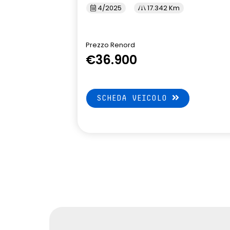
4/2025
17.342 Km
tinta monotono
volante in pe
Prezzo Renord
€36.900
SCHEDA VEICOLO