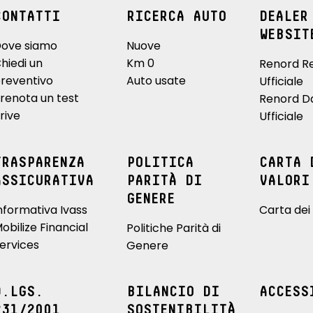
CONTATTI
RICERCA AUTO
DEALER
WEBSIT
ove siamo
Nuove
hiedi un
Km 0
Renord R
reventivo
Auto usate
Ufficiale
renota un test
Renord D
rive
Ufficiale
TRASPARENZA
POLITICA
CARTA 
ASSICURATIVA
PARITÀ DI
VALORI
GENERE
nformativa Ivass
Carta dei 
obilize Financial
Politiche Parità di
ervices
Genere
D.LGS.
BILANCIO DI
ACCESS
231/2001
SOSTENIBILITÀ