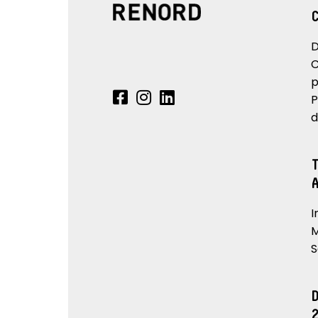
D
C
p
P
d
I
M
S