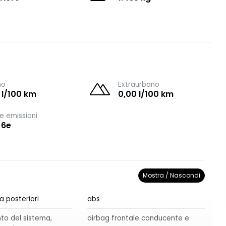
no
Extraurbano
 l/100 km
0,00 l/100 km
e emissioni
 6e
Mostra / Nascondi
a posteriori
abs
o del sistema,
airbag frontale conducente e