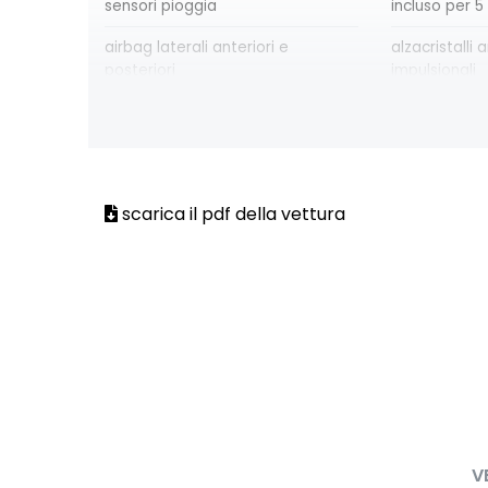
sensori pioggia
incluso per 5
airbag laterali anteriori e
alzacristalli a
posteriori
impulsionali
assistenza alla frenata
attacco isofi
d'emergenza
Chiamata di emergenza E-CALL
climatizzato
scarica il pdf della vettura
design esterno specifico esprit
design intern
Alpine
Alpine
distance warning avviso distanza
doppio fondo
di sicurezza
eCall funzionalità soggetta a
emergency la
copertura di rete; compatibilità
assistenza d
2G/3G o 4G/5G a seconda del
mantenimento
veicolo
V
filtro antipolline
flying consol