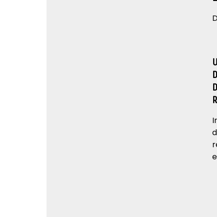
D
I
d
r
e