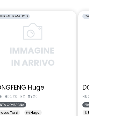
BIO AUTOMATICO
CAMBIO AUTOMATI
ONGFENG Huge
DONGFENG
E HD120 E2 MY26
HUGE HD120 E2
ONTA CONSEGNA
PRONTA CONSEGNA
resso Terzi
Huge
Presso Terzi