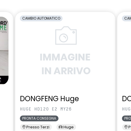
con funzione Auto-Hold
 interna a LED
limitatore di velocità a 180 km/h
CAMBIO AUTOMATICO
CAM
osteriore
 LED con firma
maniglie in tinta carrozzeria
shape
 Connessa, incluso
multisense
emote Control,
Pack standard connectivity,
 anni
tramite app my rnlt
retrovisori esterni neri
DONGFENG Huge
D
ri ripiegabili 1/3 - 2/3
sellerie in tessuto nero jacquard
riciclato e tessuto nero titanio
HUGE HD120 E2 MY26
HUG
con imp. blu Alpine
PRONTA CONSEGNA
PR
ntrollo della
sistema di frenata d'emergenza
Presso Terzi
Huge
P
eumatici indiretto
attiva