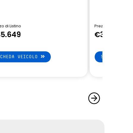
o di Listino
Prezzo di Listino
5.649
€36.249
SCHEDA VEICOLO
SCHEDA VEI