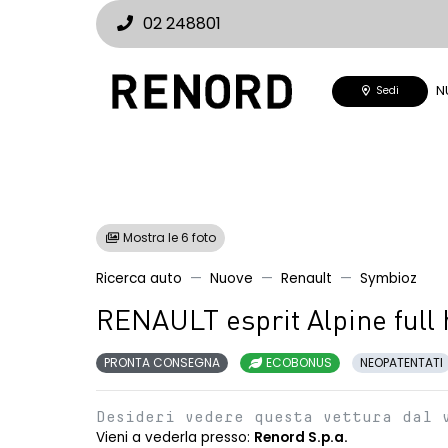
02 248801
N
Sedi
Mostra le 6 foto
Ricerca auto
Nuove
Renault
Symbioz
RENAULT esprit Alpine full
PRONTA CONSEGNA
ECOBONUS
NEOPATENTATI
Desideri vedere questa vettura dal 
Vieni a vederla presso:
Renord S.p.a.