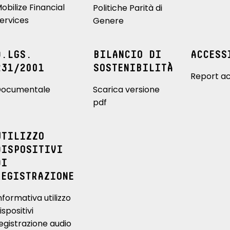
obilize Financial
Politiche Parità di
ervices
Genere
D.LGS.
BILANCIO DI
ACCESS
231/2001
SOSTENIBILITÀ
Report ac
ocumentale
Scarica versione
pdf
UTILIZZO
DISPOSITIVI
DI
REGISTRAZIONE
nformativa utilizzo
ispositivi
egistrazione audio