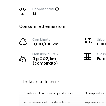
Neopatentati
Sì
Consumi ed emissioni
Combinato
Urba
0,00 l/100 km
0,00
Emissioni di CO2
Class
0 g CO2/km
Euro
(combinato)
Dotazioni di serie
3 cinture di sicurezza posteriori
3 poggiatest
accensione automatica fari e
Aggiornament