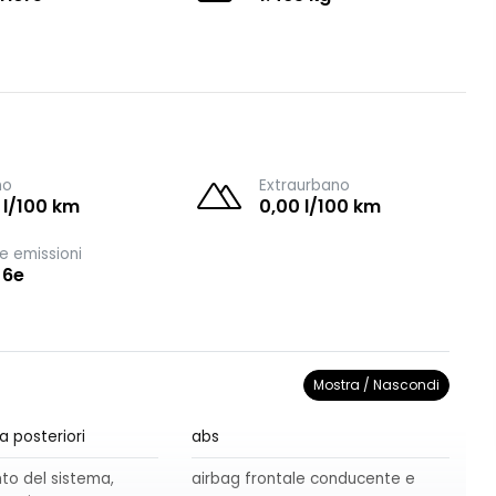
no
Extraurbano
 l/100 km
0,00 l/100 km
e emissioni
 6e
Mostra / Nascondi
a posteriori
abs
o del sistema,
airbag frontale conducente e