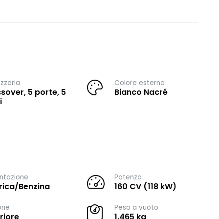
zzeria
Colore esterno
sover, 5 porte, 5
Bianco Nacré
i
ntazione
Potenza
trica/Benzina
160 CV (118 kW)
one
Peso a vuoto
riore
1.465 kg