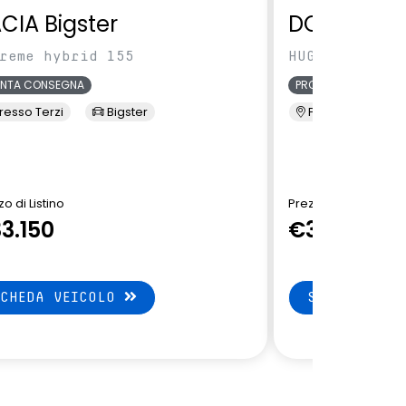
CIA Bigster
DONGFENG
reme hybrid 155
HUGE HD120 E2
ONTA CONSEGNA
PRONTA CONSEGNA
resso Terzi
Bigster
Presso Terzi
o di Listino
Prezzo di Listino
3.150
€35.649
SCHEDA VEICOLO
SCHEDA VEI