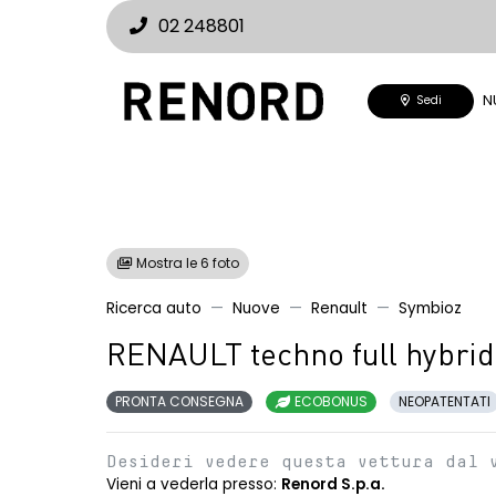
02 248801
N
Sedi
Mostra le 6 foto
Ricerca auto
Nuove
Renault
Symbioz
RENAULT techno full hybri
PRONTA CONSEGNA
ECOBONUS
NEOPATENTATI
Desideri vedere questa vettura dal 
Vieni a vederla presso:
Renord S.p.a.