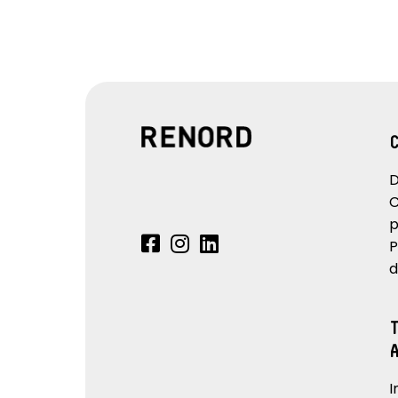
D
C
p
P
d
I