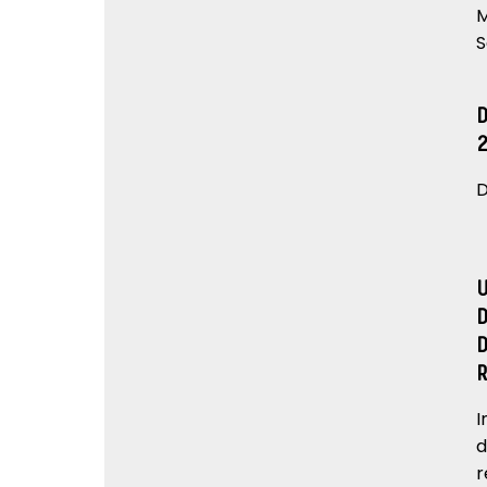
M
S
D
I
d
r