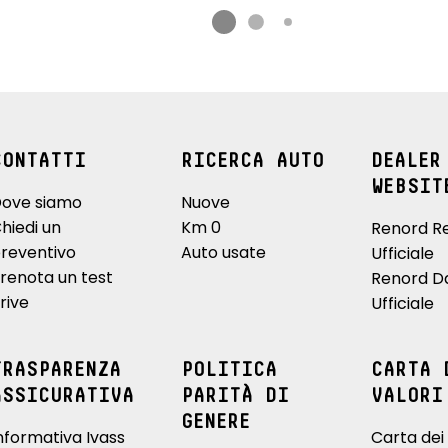
CONTATTI
RICERCA AUTO
DEALER
WEBSIT
ove siamo
Nuove
hiedi un
Km 0
Renord R
reventivo
Auto usate
Ufficiale
renota un test
Renord D
rive
Ufficiale
TRASPARENZA
POLITICA
CARTA 
ASSICURATIVA
PARITÀ DI
VALORI
GENERE
nformativa Ivass
Carta dei 