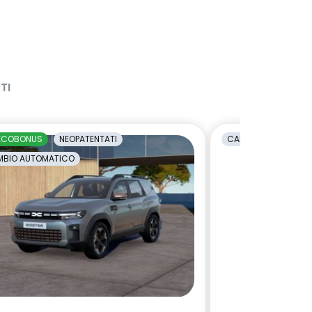
TI
ECOBONUS
NEOPATENTATI
CAMBIO AUTOMATI
BIO AUTOMATICO