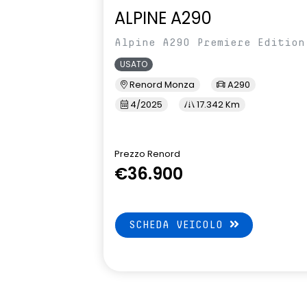
sistema di frenata d'emergenza
tinta monot
ALPINE A290
attiva
Alpine A290 Premiere Edition
USATO
Renord Monza
A290
4/2025
17.342 Km
Prezzo Renord
€36.900
SCHEDA VEICOLO