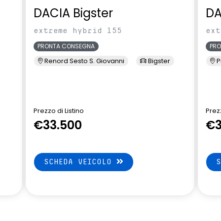
ono
volante in pelle
DACIA Bigster
DA
extreme hybrid 155
ext
PRONTA CONSEGNA
PR
Renord Sesto S. Giovanni
Bigster
P
Prezzo di Listino
Prezz
€33.500
€3
SCHEDA VEICOLO