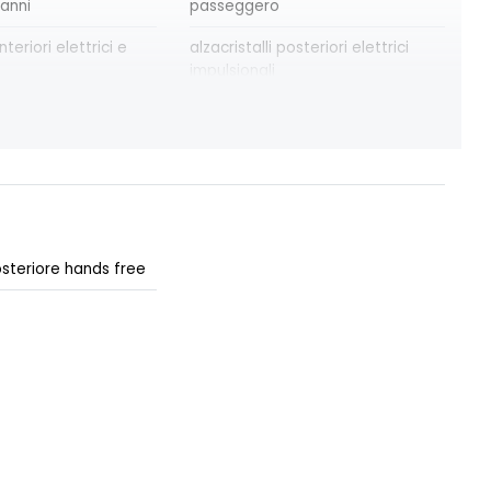
 anni
passeggero
nteriori elettrici e
alzacristalli posteriori elettrici
impulsionali
x
avviso cinture di sicurezza
allacciate
 emergenza E-CALL
climatizzatore automatico
in lega da 18''
disattivazione ADAS
ravity
osteriore hands free
 bagagliaio
driver display 10''
ne keep assist
fari posteriori FULL LED 3D con
'emergenza al
firma luminosa dinamica C-SHAPE
 della corsia
le
freno di stazionamento elettrico
con funzione Auto-Hold