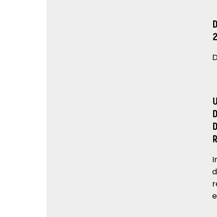
D
I
d
r
e