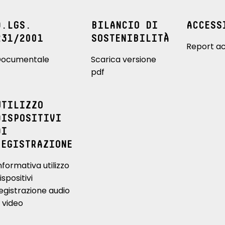
D.LGS.
BILANCIO DI
ACCESS
231/2001
SOSTENIBILITÀ
Report ac
ocumentale
Scarica versione
pdf
UTILIZZO
DISPOSITIVI
DI
REGISTRAZIONE
nformativa utilizzo
ispositivi
egistrazione audio
 video