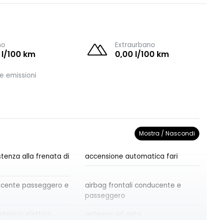
no
Extraurbano
 l/100 km
0,00 l/100 km
e emissioni
Mostra / Nascondi
tenza alla frenata di
accensione automatica fari
ucente passeggero e
airbag frontali conducente e
passeggero
nteriori elettrici
antenna ad asta