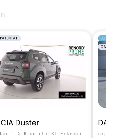
TI
PATENTATI
ELETTRICA
EC
CAMBIO AUTOMATI
CIA Duster
DACIA Spri
ter 1.5 Blue dCi SL Extreme
expression 70