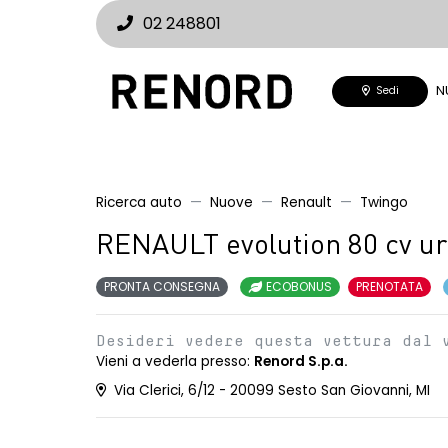
02 248801
N
Sedi
Ricerca auto
Nuove
Renault
Twingo
RENAULT evolution 80 cv u
PRONTA CONSEGNA
ECOBONUS
PRENOTATA
Desideri vedere questa vettura dal 
Vieni a vederla presso:
Renord S.p.a.
Via Clerici, 6/12 - 20099 Sesto San Giovanni, MI