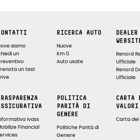
CONTATTI
RICERCA AUTO
DEALER
WEBSIT
ove siamo
Nuove
hiedi un
Km 0
Renord R
reventivo
Auto usate
Ufficiale
renota un test
Renord D
rive
Ufficiale
TRASPARENZA
POLITICA
CARTA 
ASSICURATIVA
PARITÀ DI
VALORI
GENERE
nformativa Ivass
Carta dei 
obilize Financial
Politiche Parità di
ervices
Genere