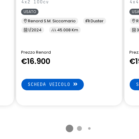
4x2 100cv
4x4
ifunzione
volante multifunzione regolabile
USATO
US
in altezza e profondità
Renord S.M. Siccomario
Duster
R
1/2024
45.008 Km
3
Prezzo Renord
Prez
€16.900
€1
SCHEDA VEICOLO