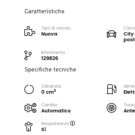
Caratteristiche
Tipo di veicolo
Carro
Nuova
City
post
Riferimento
129826
Specifiche tecniche
Cilindrata
Alime
3
0 cm
Elett
Cambio
Trazi
Automatico
Ante
Neopatentati
Sì