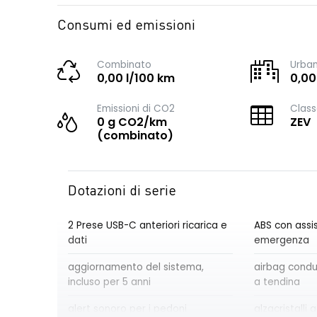
Consumi ed emissioni
Combinato
Urba
0,00 l/100 km
0,00
Emissioni di CO2
Class
0 g CO2/km
ZEV
(combinato)
Dotazioni di serie
2 Prese USB-C anteriori ricarica e
ABS con assis
dati
emergenza
aggiornamento del sistema,
airbag cond
incluso per 5 anni
a tendina
alert sonoro per i pedoni
alzacristalli a