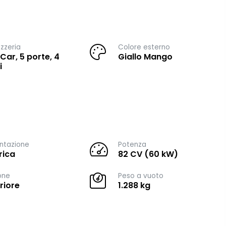
zzeria
Colore esterno
 Car, 5 porte, 4
Giallo Mango
i
ntazione
Potenza
rica
82 CV (60 kW)
one
Peso a vuoto
riore
1.288 kg