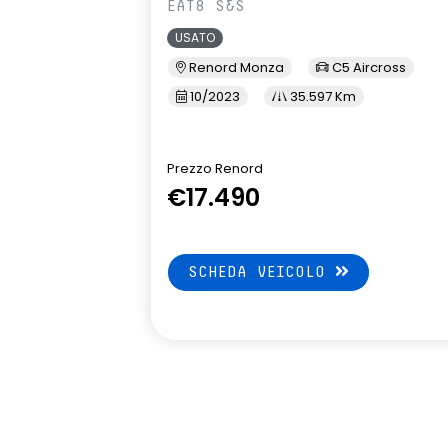
EAT8 S&S
sistema multimediale openR link
volante mult
USATO
10’ – radio e 2 speaker
Renord Monza
C5 Aircross
10/2023
35.597 Km
Prezzo Renord
€17.490
SCHEDA VEICOLO