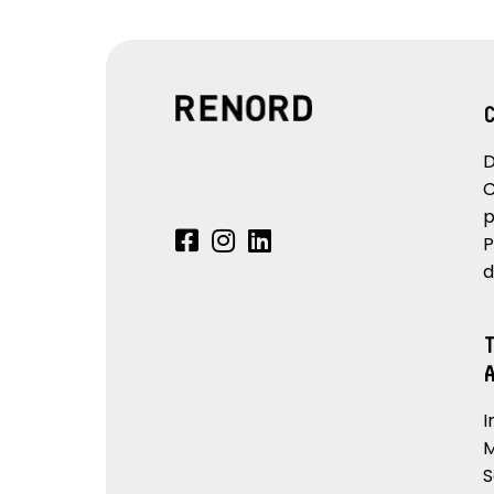
D
C
p
P
d
I
M
S