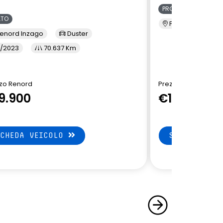
PRONTA CONSEGNA
ATO
Presso Terzi
enord Inzago
Duster
/2023
70.637 Km
zo Renord
Prezzo di Listino
9.900
€18.600
SCHEDA VEICOLO
SCHEDA VEI