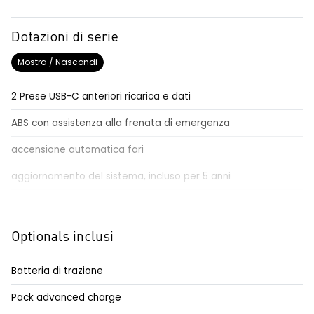
Dotazioni di serie
Mostra / Nascondi
2 Prese USB-C anteriori ricarica e dati
ABS con assistenza alla frenata di emergenza
accensione automatica fari
aggiornamento del sistema, incluso per 5 anni
airbag conducente passeggero e a tendina
airbag frontali conducente e passeggero
Optionals inclusi
alert sonoro per i pedoni
Batteria di trazione
alzacristalli anteriori elettrici impulsionali
Pack advanced charge
antenna ad asta