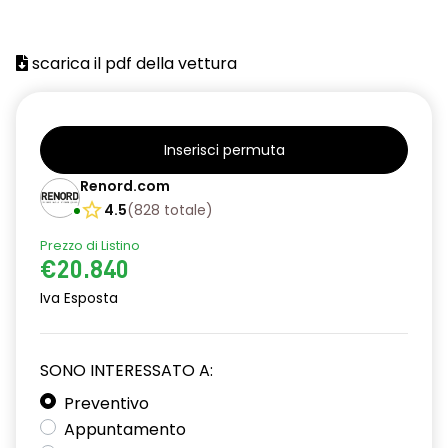
assistenza alla frenata di emergenza
scarica il pdf della vettura
attivazione automatica fari
avviso promemoria cinture di sicurezza
Charge Pass
Inserisci permuta
chiave pieghevole
Renord.com
4.5
(
828
totale
)
chiusura centralizzata delle portiere
Prezzo di Listino
climatizzatore manuale
€20.840
console centrale bassa
Iva Esposta
cruise control incl. limitatore di velocità
SONO INTERESSATO A:
distance warning avviso distanza di sicurezza
Preventivo
driver display digitale da 7''
Appuntamento