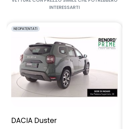
VETTURE CON PREZZO SIMILE CHE POTREBBERO
/50
INTERESSARTI
selleria nera
sensore monitoraggio pressione pneumatici
NEOPATENTATI
sensori di parcheggio posteriori
sistema di frenata d'emergenza attiva con riconoscimento
veicoli, pedoni, ciclisti e incroci
sistema di rilevamento stato di vigilanza del conducente
sistema isofix sedili posteriori
sistema multimediale openR link 10’ – radio e 2 speaker
volante multifunzione
volante multifunzione regolabile in altezza e profondità
DACIA Duster