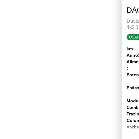
DAC
Duste
4x2 1
USAT
km:
Anno
Alime
:
Poten
Emiss
Model
Camb
Trazi
Color
Anche