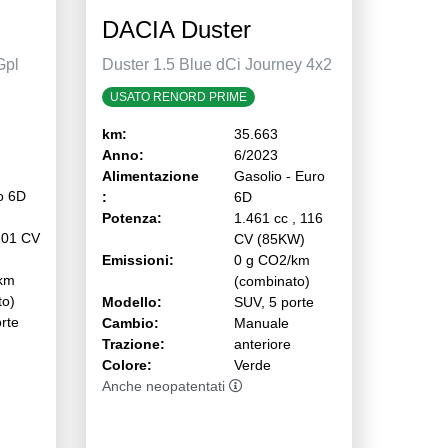
DACIA Duster
Gpl
Duster 1.5 Blue dCi Journey 4x2
USATO RENORD PRIME
km:
35.663
Anno:
6/2023
Alimentazione
Gasolio - Euro
o 6D
:
6D
Potenza:
1.461 cc , 116
101 CV
CV (85KW)
Emissioni:
0 g CO2/km
km
(combinato)
to)
Modello:
SUV, 5 porte
rte
Cambio:
Manuale
Trazione:
anteriore
Colore:
Verde
Anche neopatentati