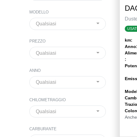
DAC
MODELLO
Duste
Qualsiasi
USAT
km:
PREZZO
Anno
Qualsiasi
Alime
:
Poten
ANNO
Emiss
Qualsiasi
Model
Camb
CHILOMETRAGGIO
Trazi
Color
Qualsiasi
Anche
CARBURANTE