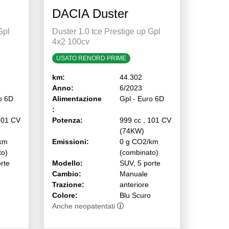
DACIA Duster
Gpl
Duster 1.0 tce Prestige up Gpl
4x2 100cv
USATO RENORD PRIME
km:
44.302
Anno:
6/2023
o 6D
Alimentazione
Gpl - Euro 6D
:
101 CV
Potenza:
999 cc , 101 CV
(74KW)
km
Emissioni:
0 g CO2/km
to)
(combinato)
rte
Modello:
SUV, 5 porte
Cambio:
Manuale
Trazione:
anteriore
Colore:
Blu Scuro
Anche neopatentati