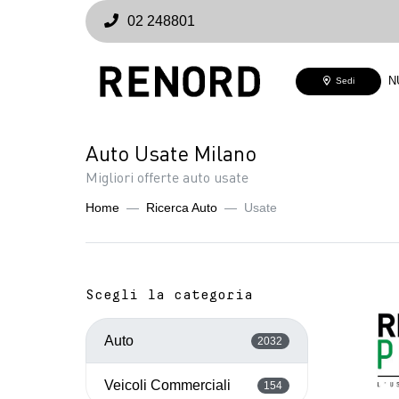
02 248801
N
Sedi
Auto Usate Milano
Migliori offerte auto usate
Home
Ricerca Auto
Usate
Scegli la categoria
Auto
2032
Veicoli Commerciali
154