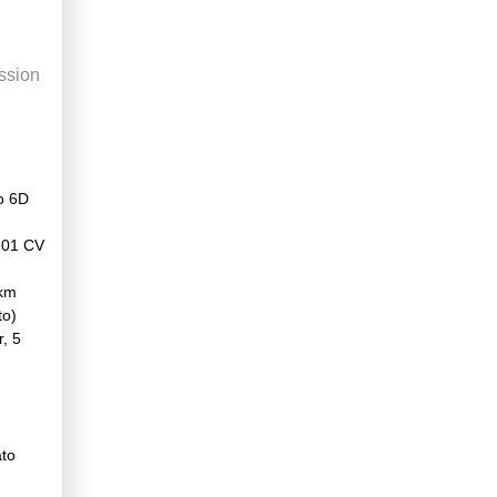
ssion
o 6D
101 CV
km
to)
, 5
ato