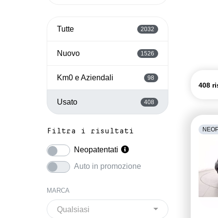
Tutte
2032
Nuovo
1526
Km0 e Aziendali
98
408 ri
Usato
408
NEOP
Filtra i risultati
Neopatentati
Auto in promozione
MARCA
Qualsiasi