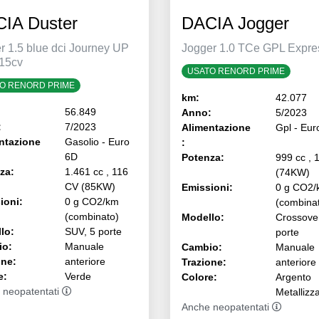
IA Duster
DACIA Jogger
r 1.5 blue dci Journey UP
Jogger 1.0 TCe GPL Expre
15cv
USATO RENORD PRIME
O RENORD PRIME
km:
42.077
56.849
Anno:
5/2023
:
7/2023
Alimentazione
Gpl - Eur
ntazione
Gasolio - Euro
:
6D
Potenza:
999 cc , 
za:
1.461 cc , 116
(74KW)
CV (85KW)
Emissioni:
0 g CO2/
ioni:
0 g CO2/km
(combina
(combinato)
Modello:
Crossover
lo:
SUV, 5 porte
porte
io:
Manuale
Cambio:
Manuale
one:
anteriore
Trazione:
anteriore
e:
Verde
Colore:
Argento
 neopatentati
Metallizz
Anche neopatentati