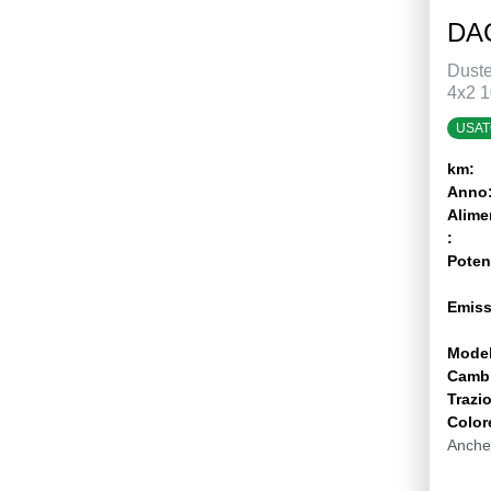
DAC
Duste
4x2 
USAT
km:
Anno
Alime
:
Poten
Emiss
Model
Camb
Trazi
Color
Anche