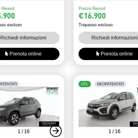
 Renord
Prezzo Renord
.900
€16.900
sso escluso
Trapasso escluso
Richiedi informazioni
Richiedi informazioni
Prenota online
Prenota online
ATENTATI
GPL
NEOPATENTATI
1
/
16
1
/
16