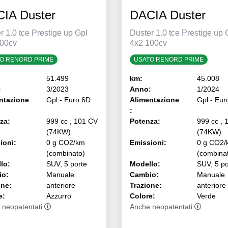
IA Duster
DACIA Duster
r 1.0 tce Prestige up Gpl
Duster 1.0 tce Prestige up 
100cv
4x2 100cv
O RENORD PRIME
USATO RENORD PRIME
51.499
km:
45.008
:
3/2023
Anno:
1/2024
ntazione
Gpl - Euro 6D
Alimentazione
Gpl - Eur
:
za:
999 cc , 101 CV
Potenza:
999 cc , 
(74KW)
(74KW)
ioni:
0 g CO2/km
Emissioni:
0 g CO2/
(combinato)
(combina
lo:
SUV, 5 porte
Modello:
SUV, 5 po
io:
Manuale
Cambio:
Manuale
one:
anteriore
Trazione:
anteriore
e:
Azzurro
Colore:
Verde
 neopatentati
Anche neopatentati