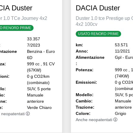
IA Duster
DACIA Duster
r 1.0 TCe Journey 4x2
Duster 1.0 tce Prestige up 
4x2 100cv
O RENORD PRIME
USATO RENORD PRIME
33.357
km:
53.571
:
7/2023
Anno:
11/2021
ntazione
Benzina - Euro
Alimentazione
Gpl - Eur
6D
:
za:
999 cc , 91 CV
Potenza:
999 cc , 
(67KW)
(74KW)
ioni:
0 g CO2/km
Emissioni:
0 g CO2/
(combinato)
(combina
lo:
SUV, 5 porte
Modello:
SUV, 5 po
io:
Manuale
Cambio:
Manuale
one:
anteriore
Trazione:
anteriore
e:
Verde Chiaro
Colore:
Grigio
 neopatentati
Anche neopatentati