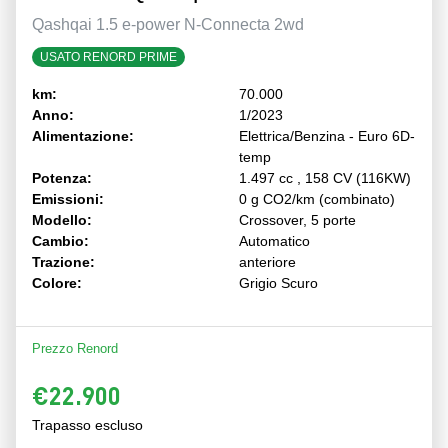
Qashqai 1.5 e-power N-Connecta 2wd
USATO RENORD PRIME
km:
70.000
Anno:
1/2023
Alimentazione:
Elettrica/Benzina - Euro 6D-
temp
Potenza:
1.497 cc , 158 CV (116KW)
Emissioni:
0 g CO2/km (combinato)
Modello:
Crossover, 5 porte
Cambio:
Automatico
Trazione:
anteriore
Colore:
Grigio Scuro
Prezzo Renord
€22.900
Trapasso escluso