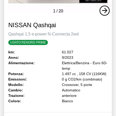
1
/
20
NISSAN Qashqai
Qashqai 1.5 e-power N-Connecta 2wd
USATO RENORD PRIME
km:
61.027
Anno:
9/2023
Alimentazione:
Elettrica/Benzina - Euro 6D-
temp
Potenza:
1.497 cc , 158 CV (116KW)
Emissioni:
0 g CO2/km (combinato)
Modello:
Crossover, 5 porte
Cambio:
Automatico
Trazione:
anteriore
Colore:
Bianco