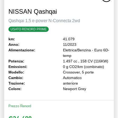
NISSAN Qashqai
Qashqai 1.5 e-power N-Connecta 2wd
USATO RENORD PRIME
km:
41.079
Anno:
11/2023
Alimentazione:
Elettrica/Benzina - Euro 6D-
temp
Potenza:
1.497 cc , 158 CV (116KW)
Emissioni:
0 g CO2/km (combinato)
Modello:
Crossover, 5 porte
Cambio:
Automatico
Trazione:
anteriore
Colore:
Newport Grey
Prezzo Renord