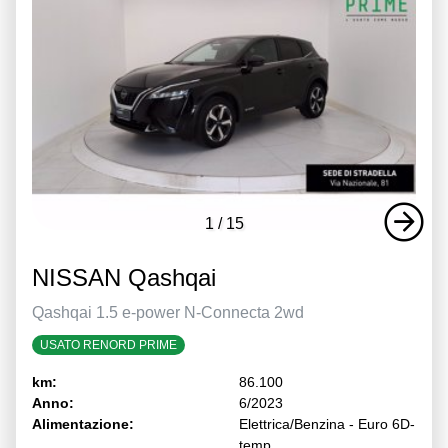
1
/
15
NISSAN Qashqai
Qashqai 1.5 e-power N-Connecta 2wd
USATO RENORD PRIME
km:
86.100
Anno:
6/2023
Alimentazione:
Elettrica/Benzina - Euro 6D-
temp