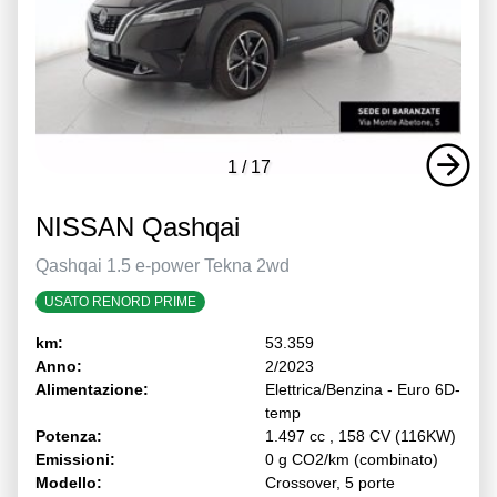
1
/
17
NISSAN Qashqai
Qashqai 1.5 e-power Tekna 2wd
USATO RENORD PRIME
km:
53.359
Anno:
2/2023
Alimentazione:
Elettrica/Benzina - Euro 6D-
temp
Potenza:
1.497 cc , 158 CV (116KW)
Emissioni:
0 g CO2/km (combinato)
Modello:
Crossover, 5 porte