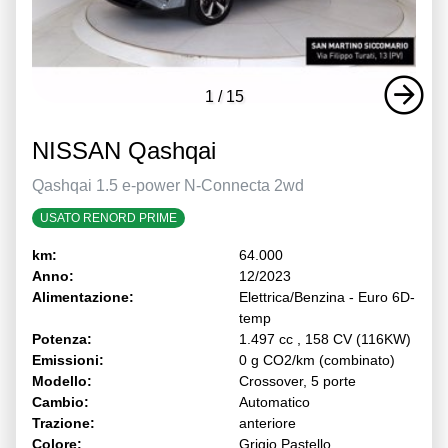
1
/
15
NISSAN Qashqai
Qashqai 1.5 e-power N-Connecta 2wd
USATO RENORD PRIME
km:
64.000
Anno:
12/2023
Alimentazione:
Elettrica/Benzina - Euro 6D-
temp
Potenza:
1.497 cc , 158 CV (116KW)
Emissioni:
0 g CO2/km (combinato)
Modello:
Crossover, 5 porte
Cambio:
Automatico
Trazione:
anteriore
Colore:
Grigio Pastello