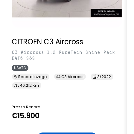
Striscia decorativa specifica in carbon look sui pannelli porta
e sul cruscotto
Volante in pelle traforato con cuciture e badge Renault
Sport
CITROEN C3 Aircross
Volante riscaldabile
C3 Aircross 1.2 PureTech Shine Pack
EAT6 S&S
USATO
Renord Inzago
C3 Aircross
3/2022
46.212 Km
Prezzo Renord
€15.900