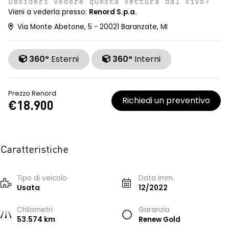
Desideri vedere questa vettura dal vivo?
Vieni a vederla presso:
Renord S.p.a.
Via Monte Abetone, 5 - 20021 Baranzate, MI
360°
Esterni
360°
Interni
Prezzo Renord
Richiedi un preventivo
€18.900
Caratteristiche
Tipo di veicolo
Data Imm.
Usata
12/2022
Chilometri
Garanzia
53.574 km
Renew Gold