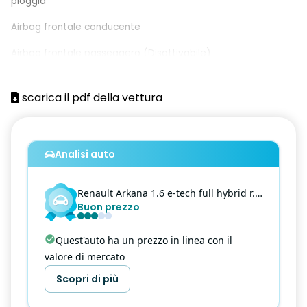
pioggia
Airbag frontale conducente
Airbag frontale passeggero (Disattivabile)
Airbag Laterali A Tendina Anteriori E Posteriori
scarica il pdf della vettura
Airbag laterali per la protezione del torace
Alzacristalli anteriori e posteriori elettrici impulsionali
Analisi auto
Armonia interna in nero titanio
Assistenza al mantenimento della corsia (Lane Keep Assist)
Renault
Arkana
1.6 e-tech full hybrid r.s. line 145cv
Buon prezzo
Assistenza all'uscita dal parcheggio (Rear Cross Traffic
Alert)
Quest'auto ha un prezzo in linea con il
Assistenza alla frenata di emergenza AFU
valore di mercato
Assistenza alla partenza in salita (Hill Start Assist)
Scopri di più
Avviso attraversamento linea di corsia (Lane Departure