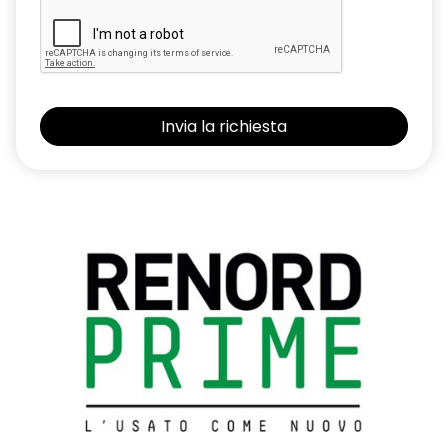
Frenata d'emergenza attiva (AEBS) con riconoscimento
pedoni e ciclisti
Freno di stazionamento elettrico con funzione auto-hold
Funzione antislittamento ASR
Impunture rosse sui pannelli delle porte e sul bracciolo
centrale
Kit riparazione pneumatici con scatola attrezzi
Modanature di protezione laterale in metallo scuro
Paraurti anteriore sportivo con lama aerodinamica F1
Parking camera posteriore
Pedaliera in alluminio
Privacy Glass (Vetri laterali posteriori e lunotto oscurati)
Renault MULTI-SENSE con 3 personalizzazioni di guida e