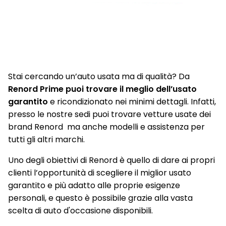
Ambient Lighting a LED
Retrovisore interno fotocromatico senza cornice
Retrovisori esterni elettrici, riscaldati con sensore di
temperatura, ripiegabili automaticamente alla chiusura
dell'auto
Stai cercando un’auto usata ma di qualità? Da
Retrovisori esterni in nero lucido
Renord Prime puoi trovare il meglio dell’usato
garantito
e ricondizionato nei minimi dettagli. Infatti,
Riconoscimento segnaletica stradale e allarme
presso le nostre sedi puoi trovare vetture usate dei
superamento limite di velocità (Over Speed Prevention)
brand Renord ma anche modelli e assistenza per
Sedili anteriori con regolazione elettrica (e regolazione
tutti gli altri marchi.
lombare per conducente)
Uno degli obiettivi di Renord è quello di dare ai propri
Sedili anteriori riscaldabili
clienti l’opportunità di scegliere il miglior usato
Sedili esclusivi R.S. line nero con impunture rosse
garantito e più adatto alle proprie esigenze
personali, e questo è possibile grazie alla vasta
Sedili posteriori ribaltabili 1/3 - 2/3 con bracciolo centrale e 2
scelta di auto d'occasione disponibili.
portabicchieri