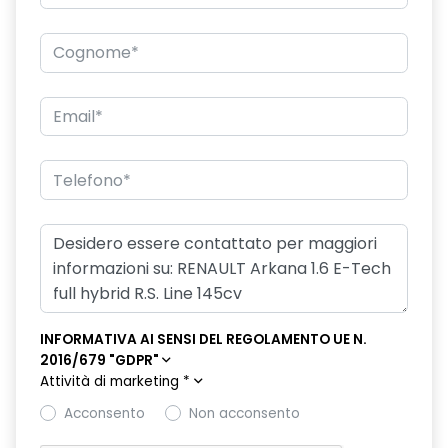
Climatizzatore automatico
Commutazione automatica degli abbaglianti / anabbaglianti
Controllo elettronico della stabilità ESC (ESP)
Cruise control adattivo con Stop&Go automatico
Digital Driver Display 7"
Doppiofondo bagagliaio con separatore removibile (extra
spazio sotto il pavimento solo per benzina)
Easy Access System II (apertura/chiusura all'avvicinamento)
Easy Park Assist (parcheggio a mani libere)
Eco Drive
INFORMATIVA AI SENSI DEL REGOLAMENTO UE N.
2016/679 "GDPR"
Fari design con firma C-Shape all'anteriore e effetto 3D al
Attività di marketing
*
posteriore
Acconsento
Non acconsento
Fari Full LED anteriori e posteriori