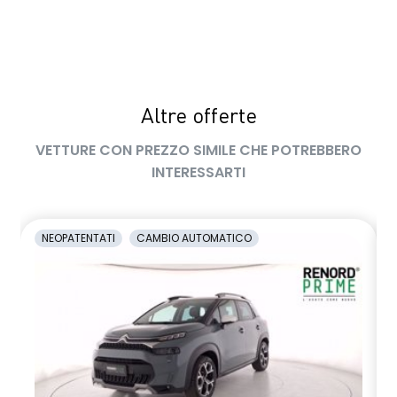
Sellerie in pelle/Alcantara
Sensore angolo morto
Sensore di pressione pneumatici
Sensori di parcheggio a 360°
Altre offerte
Shark antenna
VETTURE CON PREZZO SIMILE CHE POTREBBERO
INTERESSARTI
Sistema audio Arkamys con 6 altoparlanti
Sistema di ancoraggio Isofix
NEOPATENTATI
CAMBIO AUTOMATICO
Sistema multimediale Renault EASY LINK con Touchscreen
9,3" e sistema di Navigazione 3D, aggiornamenti automatici
(OTA), Bluetooth con riconoscimento vocale, Radio DAB
Ski anteriore e posteriore in metallo scuro con doppio
scarico cromato
Smartphone replication compatibile con Android Auto e
AppleCarPlay