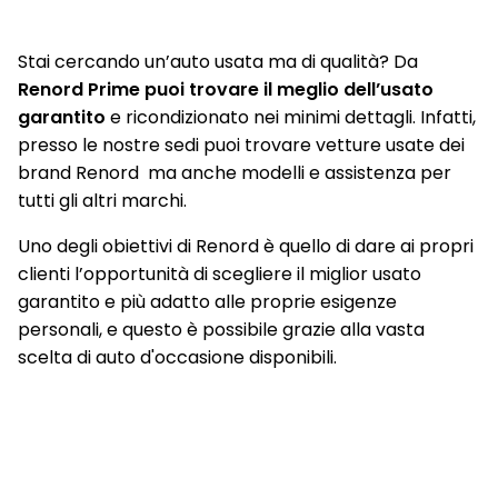
sensori pioggia
Stai cercando un’auto usata ma di qualità? Da
Shark antenna
Renord Prime puoi trovare il meglio dell’usato
Sistema elettronico di controllo alla stabilità (ESP)
garantito
e ricondizionato nei minimi dettagli. Infatti,
presso le nostre sedi puoi trovare vetture usate dei
Sistema multimediale Easy Link 7" compatibile con Android
Auto ed Apple CarPlay con smartphone replication con e
brand Renord ma anche modelli e assistenza per
senza cavo (wireless)
tutti gli altri marchi.
Sistema multimediale Easy Link 7" con Navigazione
Uno degli obiettivi di Renord è quello di dare ai propri
compatibile con Android Auto ed Apple CarPlay con
clienti l’opportunità di scegliere il miglior usato
smartphone replication con e senza cavo (wireless)
garantito e più adatto alle proprie esigenze
Traffic Sign Recognition (riconoscimento segnali stradali)
personali, e questo è possibile grazie alla vasta
scelta di auto d'occasione disponibili.
Volante in TEP
Volante regolabile in altezza e profondità