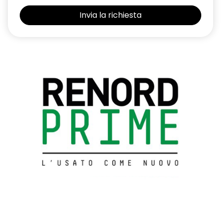
Predisposizione etilometro
Privacy glass
Profili laterali shiny black e modanatura laterale cromati
Profilo griglia superiore cromata
Retrovisori esterni black, elettrici, riscaldati con sensore di
temperatura e richiudibili elettricamente
Ripartitore elettronico della frenata
Sedile conducente regolabile in altezza
Sedili anteriori comfort con seduta ampliata e sostegni
laterali
Sedili posteriori ripiegabili 1/3-2/3
Sellerie techno in tessuto grigio con inserti neri e impunture
Sensori Di Parcheggio Posteriori