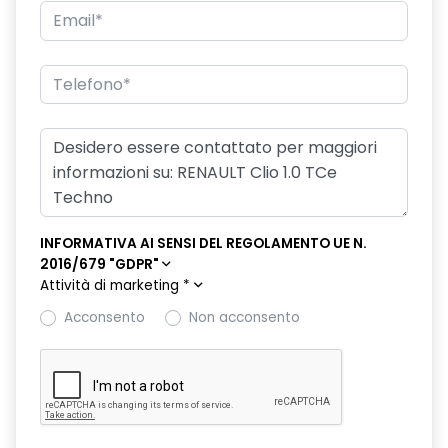
Griglia frontale cromata
Inserti cromati, volante, base del cambio e aeratori
Keyless Entry
Kit Riparazione Pneumatici
Lane Departure Warning (avviso superamento linea)
Lane Keep Assist (assistenza al mantenimento della corsia)
Luci diurne a led con firma luminosa a forma di mezza
INFORMATIVA AI SENSI DEL REGOLAMENTO UE N.
losanga
2016/679 "GDPR"
Attività di marketing
*
Maniglie in tinta carrozzeria
Acconsento
Non acconsento
Multi-Sense
My safety switch - pulsante disattivazione ADAS
Parking Camera