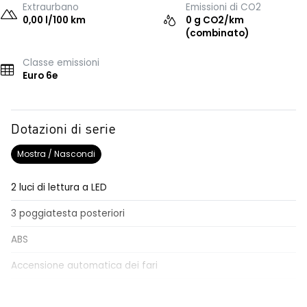
Extraurbano
Emissioni di CO2
0,00 l/100 km
0 g CO2/km
(combinato)
Classe emissioni
Euro 6e
Dotazioni di serie
Mostra / Nascondi
2 luci di lettura a LED
3 poggiatesta posteriori
ABS
Accensione automatica dei fari
Active Emergency Brake (frenata di emergenza attiva con
riconoscimento pedoni e ciclisti)