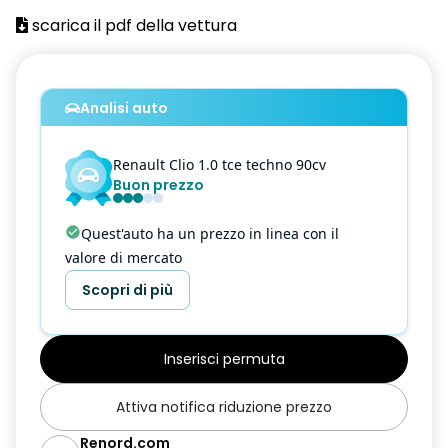
scarica il pdf della vettura
Airbag frontale conducente
Airbag frontale passeggero
Analisi auto
Airbag laterali a tendina anteriori
Airbag laterali a tendina posteriori
Renault
Clio
1.0 tce techno 90cv
Buon prezzo
Alzacristalli anteriori e posteriori elettrici impulsionali
Armonia interna Black con cielo nero
Quest'auto ha un prezzo in linea con il
valore di mercato
Assistenza alla frenata di emergenza
Scopri di più
Assistenza alla partenza in salita
Attacchi ISOFIX posteriori più passeggero anteriore
Inserisci permuta
Bracciolo anteriore
Attiva notifica riduzione prezzo
Cerchi in lega da 16" diamantati black Boavista
Renord.com