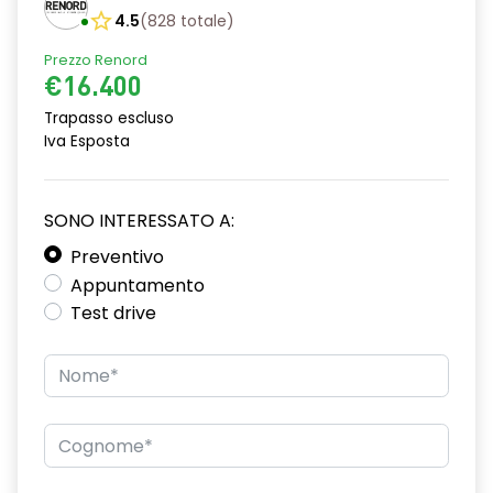
Chiamata d'emergenza automatica
4.5
(
828
totale
)
Chiusura centralizzata
Prezzo Renord
€16.400
Climatizzatore automatico
Trapasso escluso
Cruise Control
Iva Esposta
Cruscotto "soft touch"
Distance Warning (avviso distanza di sicurezza)
SONO INTERESSATO A:
Preventivo
Driver Attention Alert
Appuntamento
Driver Display 7"
Test drive
Fari anteriori Performance LED
Fari Full LED posteriori
Fari posteriori con firma luminosa a LED C-SHAPE
Griglia alloggiamento fendinebbia cromata