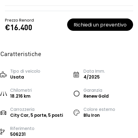
Prezzo Renord
Richiedi un preventivo
€16.400
Caratteristiche
Tipo di veicolo
Data Imm.
Usata
4/2025
Chilometri
Garanzia
18.216 km
Renew Gold
Carrozzeria
Colore esterno
City Car, 5 porte, 5 posti
Blu Iron
Riferimento
506231