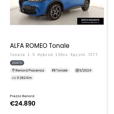
Volante riscaldabile
Volante specifico esprit alpine con impunture blu, bianche e
rosse
ALFA ROMEO Tonale
Tonale 1.5 Hybrid 130cv Sprint TCT7
USATO
Renord Piacenza
Tonale
5/2024
11.262 Km
Prezzo Renord
€24.890