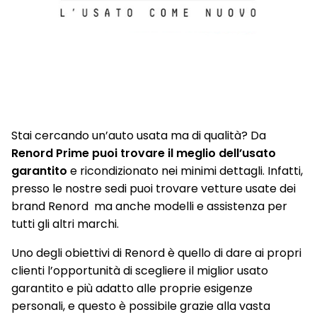
Occupant safe exit
Pannelli porte e plancia centrale specifici esprit alpine
Pedaliera in alluminio
Portellone posteriore automatico con apertura hands-free
Privacy glass
Stai cercando un’auto usata ma di qualità? Da
Renord Prime puoi trovare il meglio dell’usato
Profili dei finestrini in cromo satinato
garantito
e ricondizionato nei minimi dettagli. Infatti,
Rear automatic emergency breaking system (frenata
presso le nostre sedi puoi trovare vetture usate dei
d'emergenza attiva posteriore)
brand Renord ma anche modelli e assistenza per
tutti gli altri marchi.
Retrovisore interno fotocromatico Frameless
Uno degli obiettivi di Renord è quello di dare ai propri
Retrovisori esterni elettrici, riscaldati con sensore di
clienti l’opportunità di scegliere il miglior usato
temperatura e richiudibili elettricamente
garantito e più adatto alle proprie esigenze
Sedile conducente e passeggero regolabile in altezza
personali, e questo è possibile grazie alla vasta