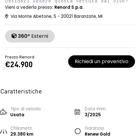
Desideri vedere questa vettura dal vivo?
Vieni a vederla presso:
Renord S.p.a.
Via Monte Abetone, 5 - 20021 Baranzate, MI
360°
Esterni
Prezzo Renord
Richiedi un preventivo
€24.900
Caratteristiche
Tipo di veicolo
Data Imm.
Usata
3/2025
Chilometri
Garanzia
29.380 km
Renew Gold