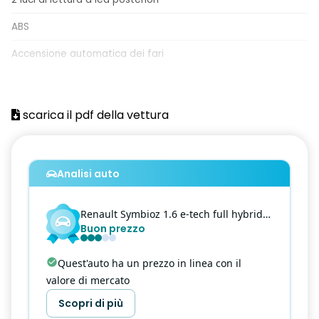
ABS
Accensione automatica dei fari
Active Driver Assist
Active emergency brake (frenata di emergenza attiva con
scarica il pdf della vettura
riconoscimento pedoni, ciclisti, veicoli e incroci)
Airbag frontale conducente
Analisi auto
Airbag frontale passeggero
Airbag laterale testa-torace conducente
Renault
Symbioz
1.6 e-tech full hybrid iconic auto 145cv
Buon prezzo
Airbag laterale testa-torace passeggero
Airbag laterali a tendina anteriori
Quest'auto ha un prezzo in linea con il
valore di mercato
Airbag laterali a tendina posteriori
Scopri di più
Alzacristalli anteriori elettrici e impulsionali