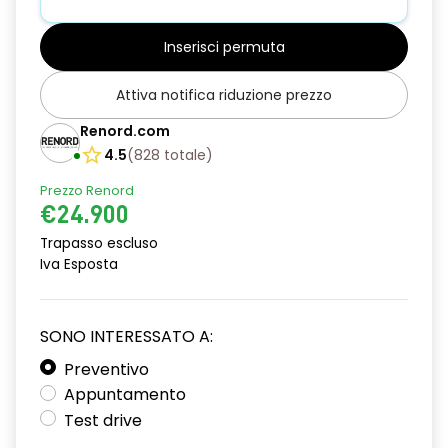
Alzacristalli posteriori elettrici
Inserisci permuta
Armonia interna specifica iconic
Attiva notifica riduzione prezzo
Assistenza alla frenata di emergenza
Renord.com
Assistenza alla partenza in salita
4.5
(
828
totale
)
Attacchi Isofix posteriori
Prezzo Renord
€24.900
Badge laterale specifico esprit alpine
Trapasso escluso
Blind spot warning (sensore angolo cieco)
Iva Esposta
Camera 3D visione 360
Caricatore Smartphone a induzione
SONO INTERESSATO A:
Preventivo
Cerchi in lega da 19" diamantati pulsar
Appuntamento
Chiusura centralizzata
Test drive
Cinture di sicurezza con impunture blu