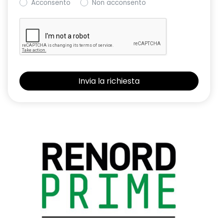
Acconsento
Non acconsento
Freno di stazionamento elettrico con funzione auto-hold
Hands-free parking
Intelligent Cruise Control
ISA - intelligent speed assist (riconoscimento segnali
stradali)
Keyless Entry
Kit Riparazione Pneumatici
Lama anteriore F1 grigio scisto satinato
Lane Departure Warning (avviso superamento linea)
Lane Keep Assist (assistenza al mantenimento della corsia)
Logo nouvel R ice black
Luci diurne a LED
Multi-Sense