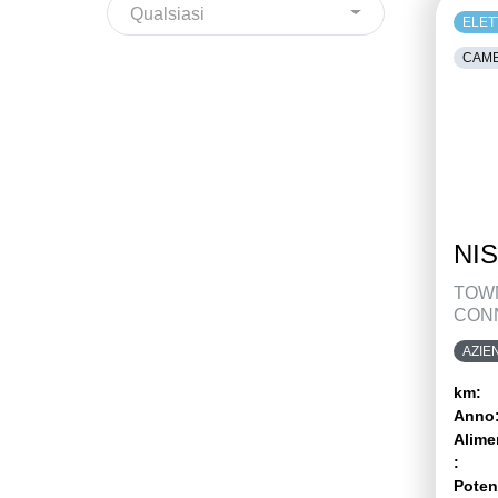
Qualsiasi
ELET
CAMB
NIS
TOWN
CONN
AZIE
km:
Anno
Alime
:
Poten