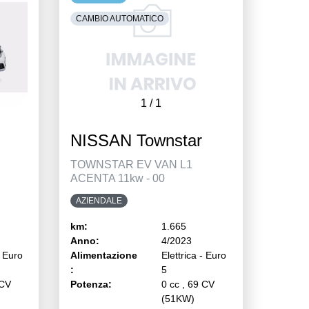
CAMBIO AUTOMATICO
1
/
1
NISSAN Townstar
TOWNSTAR EV VAN L1
ACENTA 11kw - 00
AZIENDALE
km:
1.665
Anno:
4/2023
- Euro
Alimentazione
Elettrica - Euro
:
5
 CV
Potenza:
0 cc , 69 CV
(51KW)