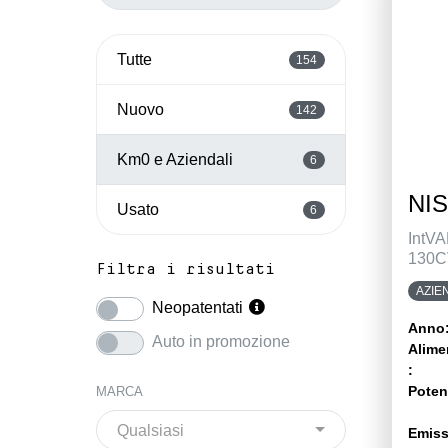
Tutte
154
Nuovo
142
Km0 e Aziendali
6
NIS
Usato
6
IntV
130C
Filtra i risultati
AZIE
Neopatentati
Anno
Auto in promozione
Alime
:
Poten
MARCA
Qualsiasi
Emiss