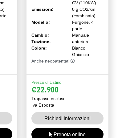
km
CV (110KW)
to)
Emissioni:
0 g CO2/km
orte
(combinato)
Modello:
Furgone, 4
porte
Cambio:
Manuale
Trazione:
anteriore
Colore:
Bianco
Ghiaccio
Anche neopatentati
Prezzo di Listino
€22.900
Trapasso escluso
Iva Esposta
Richiedi informazioni
Prenota online