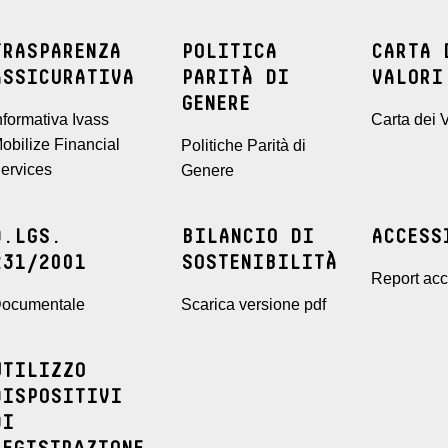
TRASPARENZA
POLITICA
CARTA 
ASSICURATIVA
PARITÀ DI
VALORI
GENERE
nformativa Ivass
Carta dei V
obilize Financial
Politiche Parità di
ervices
Genere
D.LGS.
BILANCIO DI
ACCESS
231/2001
SOSTENIBILITÀ
Report acce
ocumentale
Scarica versione pdf
UTILIZZO
DISPOSITIVI
DI