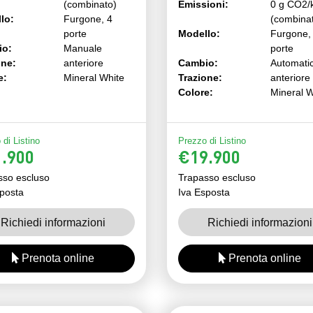
Emissioni:
0 g CO2/
(combinato)
(combina
lo:
Furgone, 4
Modello:
Furgone,
porte
porte
io:
Manuale
Cambio:
Automati
one:
anteriore
Trazione:
anteriore
e:
Mineral White
Colore:
Mineral W
di Listino
Prezzo di Listino
.900
€19.900
sso escluso
Trapasso escluso
posta
Iva Esposta
Richiedi informazioni
Richiedi informazioni
Prenota online
Prenota online