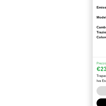
Emiss
Model
Camb
Trazi
Color
Prezzo 
€23
Trapa
Iva Es