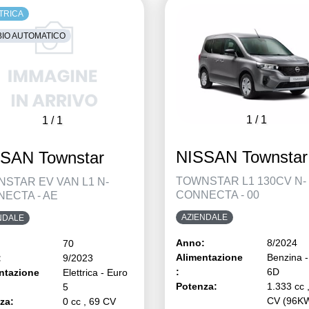
TRICA
IO AUTOMATICO
1
/
1
1
/
1
NISSAN Townstar
SAN Townstar
TOWNSTAR L1 130CV N-
STAR EV VAN L1 N-
CONNECTA - 00
ECTA - AE
AZIENDALE
NDALE
Anno:
8/2024
70
Alimentazione
Benzina -
:
9/2023
:
6D
ntazione
Elettrica - Euro
Potenza:
1.333 cc 
5
CV (96K
za:
0 cc , 69 CV