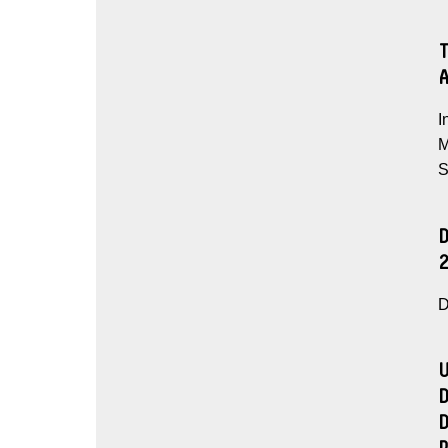
I
M
S
D