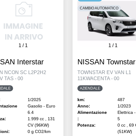
CAMBIO AUTOMATICO
1
/
1
1
/
1
NISSAN Townstar
SAN Interstar
TOWNSTAR EV VAN L1
AN NCON SC L2P2H2
11KWACENTA - 00
V TAS - 00
AZIENDALE
NDALE
km:
487
:
1/2025
Anno:
1/2023
ntazione
Gasolio - Euro
Alimentazione
Elettrica 
6.4
:
5
za:
1.999 cc , 131
Potenza:
0 cc , 69
CV (96KW)
(51KW)
ioni:
0 g CO2/km