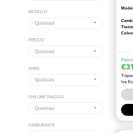
Model
MODELLO
Camb
Qualsiasi
Trazi
Color
PREZZO
Qualsiasi
Prezzo 
€31
ANNO
Trapa
Qualsiasi
Iva Es
CHILOMETRAGGIO
Qualsiasi
CARBURANTE