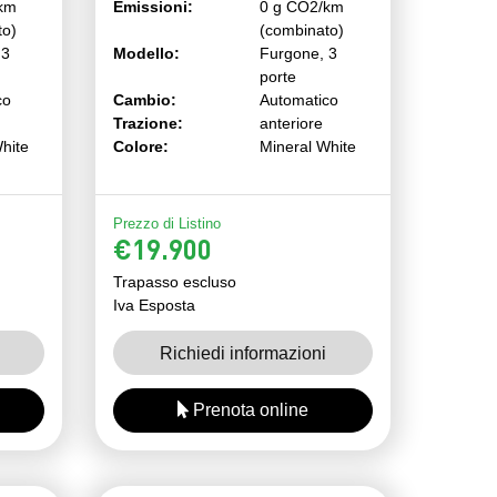
km
Emissioni:
0 g CO2/km
to)
(combinato)
 3
Modello:
Furgone, 3
porte
co
Cambio:
Automatico
Trazione:
anteriore
hite
Colore:
Mineral White
Prezzo di Listino
€19.900
Trapasso escluso
Iva Esposta
Richiedi informazioni
Prenota online