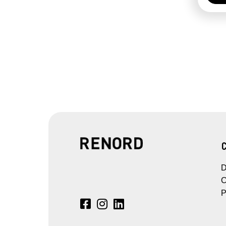
D
C
P