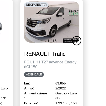
NEOPATENTATI
1
/
15
RENAULT Trafic
FG L1 H1 T27 advance Energy
dCi 150
AZIENDALE
km:
63.855
 Euro
Anno:
2/2022
Alimentazione
Gasolio - Euro
, 131
:
6D
W)
Potenza:
1.997 cc , 150