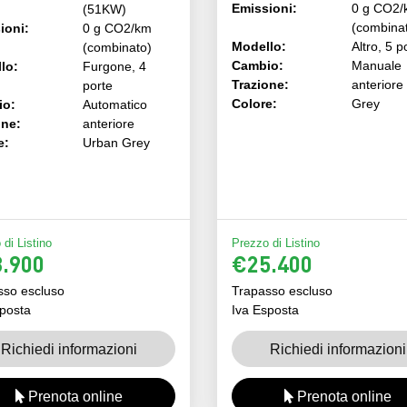
Emissioni:
0 g CO2/
(51KW)
(combina
ioni:
0 g CO2/km
Modello:
Altro, 5 p
(combinato)
Cambio:
Manuale
lo:
Furgone, 4
Trazione:
anteriore
porte
Colore:
Grey
io:
Automatico
one:
anteriore
e:
Urban Grey
di Listino
Prezzo di Listino
.900
€25.400
sso escluso
Trapasso escluso
posta
Iva Esposta
Richiedi informazioni
Richiedi informazioni
Prenota online
Prenota online