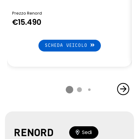
Prezzo Renord
P
€15.490
SCHEDA VEICOLO
Sedi