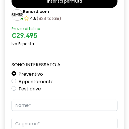
Inserisci permuta
Climatizzatore
Renord.com
Console centrale multifunzione
4.5
(
828
totale
)
Fendinebbia anteriori
Prezzo di Listino
€29.495
Impianto audio con touchscreen
Iva Esposta
Luci di emergenza
Luci diurne
SONO INTERESSATO A:
Maniglie esterne in tinta
Preventivo
Appuntamento
Pacchetto sicurezza
Test drive
Regolatore di velocità - Cruise Control
Riconoscimento segnali stradali
Ruotino di scorta
Sedili anteriori regolabili