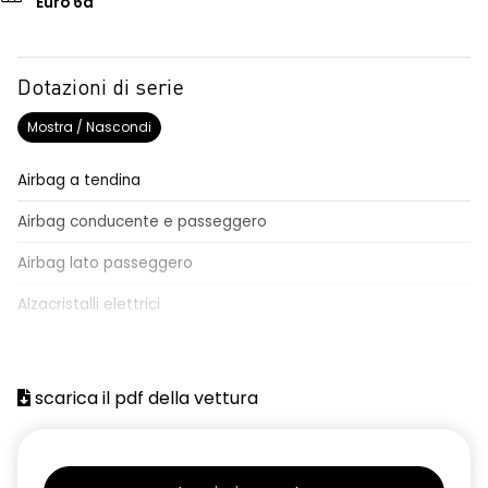
Euro 6d
Dotazioni di serie
Mostra / Nascondi
Airbag a tendina
Airbag conducente e passeggero
Airbag lato passeggero
Alzacristalli elettrici
Attacchi Isofix per seggiolini
Batteria
scarica il pdf della vettura
Chiavi e telecomandi
Chiusura centralizzata