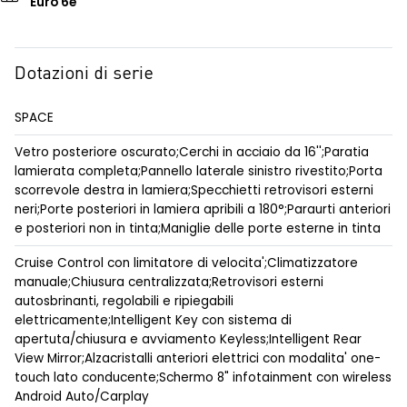
Euro 6e
Dotazioni di serie
SPACE
Vetro posteriore oscurato;Cerchi in acciaio da 16'';Paratia
lamierata completa;Pannello laterale sinistro rivestito;Porta
scorrevole destra in lamiera;Specchietti retrovisori esterni
neri;Porte posteriori in lamiera apribili a 180°;Paraurti anteriori
e posteriori non in tinta;Maniglie delle porte esterne in tinta
Cruise Control con limitatore di velocita';Climatizzatore
manuale;Chiusura centralizzata;Retrovisori esterni
autosbrinanti, regolabili e ripiegabili
elettricamente;Intelligent Key con sistema di
apertuta/chiusura e avviamento Keyless;Intelligent Rear
View Mirror;Alzacristalli anteriori elettrici con modalita' one-
touch lato conducente;Schermo 8" infotainment con wireless
Android Auto/Carplay