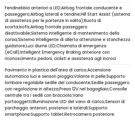
Fendinebbia anteriori a LED;Airbag frontale conducente e
passeggero;Airbag laterali e tendine;Hill Start Assist (sistema
di assistenza per le partenze in salita);Ruota di
scorta;Isofix;Airbag frontale passeggero
disattivabile;Sistema intelligente di mantenimento della
corsia;Sistema Intelligente di allerta attenzione e stanchezza
guidatore;Luci diurne LED;Chiamata di emergenza
(eCall);Intelligent Emergency Braking anteriore con
riconoscimento pedoni, ciclisti e assistenza agli incroci
Pavimento in plastica dell'area di carico;Accensione
automatica luci e sensori pioggia;Volante in pelle;Supporto
lombare regolabile sedile del conducente;Sedile passeggero
con regolazione in altezza;Presa 12V nel bagagliaio;Consolle
centrale tra i sedili con bracciolo;Vano
portaoggetti;Illuminazione LED del vano di carico;Sensori di
parcheggio anteriori, posteriori e laterali;Supporto
smartphone;Supporto tablet;Retrocamera posteriore