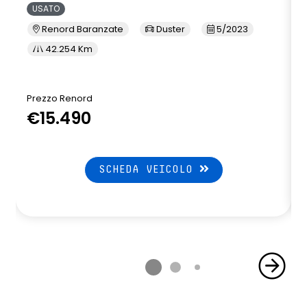
USATO
Renord Baranzate
Duster
5/2023
42.254 Km
Prezzo Renord
P
€15.490
SCHEDA VEICOLO