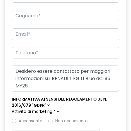
rivestimento base abitacolo in plastica
sistema di controllo della pressione pneumatici indiretto
smartphone replication wireless
specchietti esterni asferici, regolabili e autosbrinanti
elettricamente
vano portaoggetti chiuso - lato passeggero
INFORMATIVA AI SENSI DEL REGOLAMENTO UE N.
2016/679 "GDPR"
Attività di marketing
*
Acconsento
Non acconsento