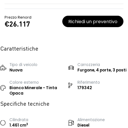
Prezzo Renord
Richiedi un preventivo
€26.117
Caratteristiche
Tipo di veicolo
Carrozzeria
Nuova
Furgone, 4 porte, 3 posti
Colore esterno
Riferimento
Bianco Minerale - Tinta
179342
Opaca
Specifiche tecniche
Cilindrata
Alimentazione
3
1.461 cm
Diesel