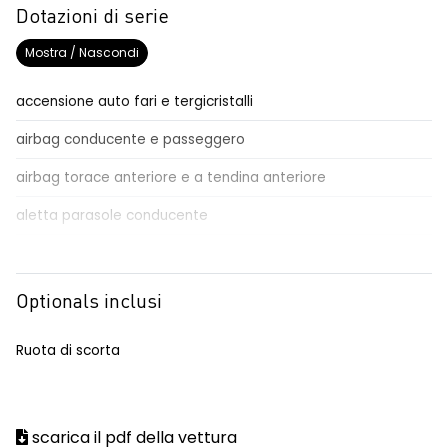
Dotazioni di serie
Mostra / Nascondi
accensione auto fari e tergicristalli
airbag conducente e passeggero
airbag torace anteriore e a tendina anteriore
aletta parasole conducente
aletta parasole passeggero
alzacristalli anteriori elettrici / impulsionali lato conducente
Optionals inclusi
automatic emergency braking system - AEBS
Ruota di scorta
avviso cinture di sicurezza allacciate
conducente/passeggero
commutatore airbag frontale passeggero
scarica il pdf della vettura