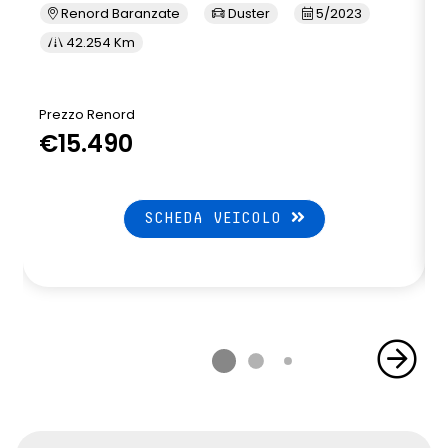
Renord Baranzate
Duster
5/2023
42.254 Km
Prezzo Renord
P
€15.490
SCHEDA VEICOLO