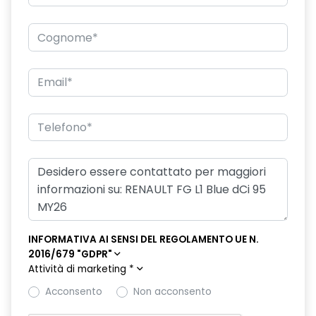
rivestimento base abitacolo in plastica
sistema di controllo della pressione pneumatici indiretto
smartphone replication wireless
specchietti esterni asferici, regolabili e autosbrinanti
elettricamente
vano portaoggetti chiuso - lato passeggero
INFORMATIVA AI SENSI DEL REGOLAMENTO UE N.
2016/679 "GDPR"
Attività di marketing
*
Acconsento
Non acconsento