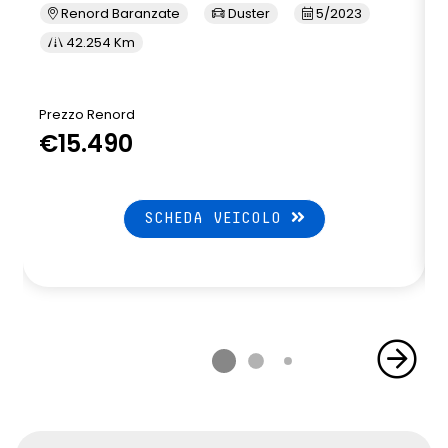
Renord Baranzate
Duster
5/2023
42.254 Km
Prezzo Renord
P
€15.490
SCHEDA VEICOLO