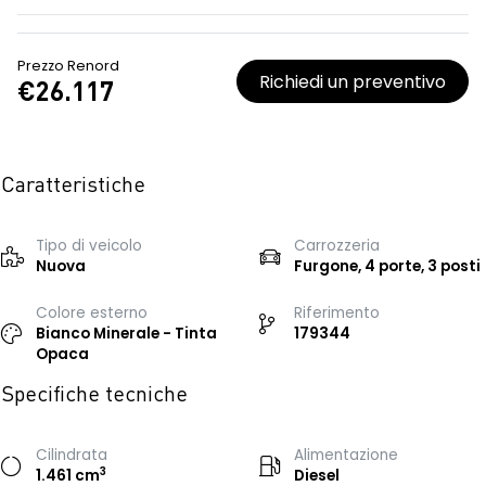
Prezzo Renord
Richiedi un preventivo
€26.117
Caratteristiche
Tipo di veicolo
Carrozzeria
Nuova
Furgone, 4 porte, 3 posti
Colore esterno
Riferimento
Bianco Minerale - Tinta
179344
Opaca
Specifiche tecniche
Cilindrata
Alimentazione
3
1.461 cm
Diesel