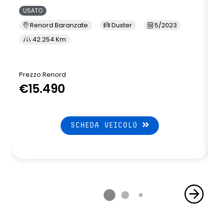
USATO
Renord Baranzate
Duster
5/2023
42.254 Km
Prezzo Renord
P
€15.490
SCHEDA VEICOLO