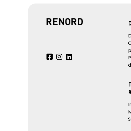
D
C
p
P
d
I
M
S