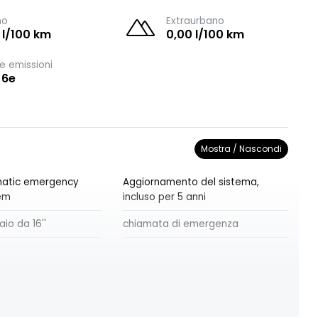
no
Extraurbano
 l/100 km
0,00 l/100 km
e emissioni
 6e
Mostra / Nascondi
matic emergency
Aggiornamento del sistema,
em
incluso per 5 anni
aio da 16''
chiamata di emergenza
curezza con
copricerchi completi da 16'' AIRNA
re e limitatore di