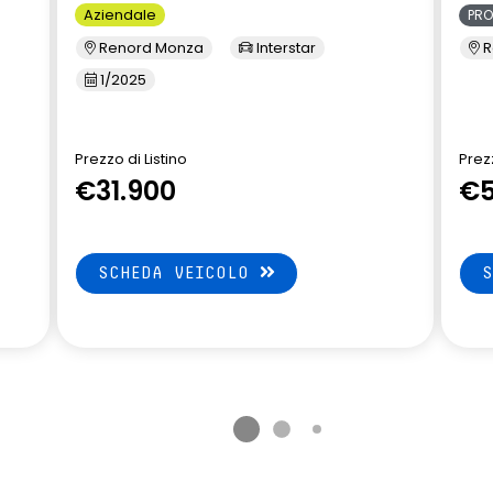
Aziendale
PR
Renord Monza
Interstar
R
1/2025
Prezzo di Listino
Prezz
€31.900
€5
SCHEDA VEICOLO