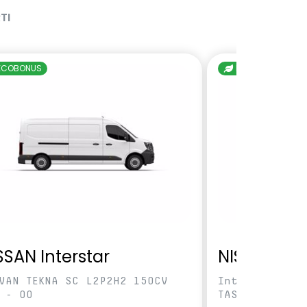
TI
ECOBONUS
ECOBONUS
SSAN Interstar
NISSAN Int
VAN TEKNA SC L2P2H2 150CV
IntVAN TEKNA 
 - 00
TAS - 00