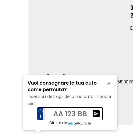
D
Renord S.p.a.
REA Milano 810796 | P.IVA e C.F. 0085818015
Vuoi consegnare la tua auto
Chiudi
Cookie Policy
come permuta?
Privacy Policy
Inserisci i dettagli della tua auto in pochi
Impostazioni di tracciamento
clic
AA 123 BB
Ricevi una valuta
Offerto da