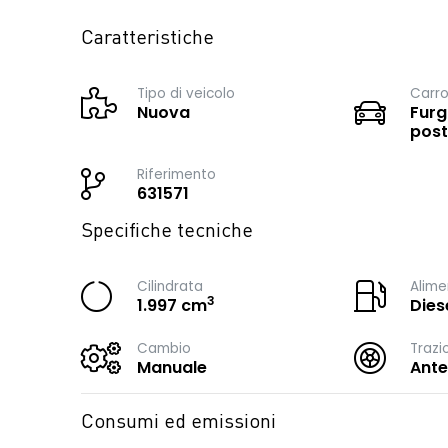
Caratteristiche
Tipo di veicolo
Carro
Nuova
Furg
post
Riferimento
631571
Specifiche tecniche
Cilindrata
Alime
3
1.997 cm
Dies
Cambio
Trazi
Manuale
Ante
Consumi ed emissioni