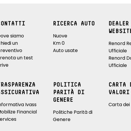
CONTATTI
RICERCA AUTO
DEALER
WEBSIT
ove siamo
Nuove
hiedi un
Km 0
Renord R
reventivo
Auto usate
Ufficiale
renota un test
Renord D
rive
Ufficiale
TRASPARENZA
POLITICA
CARTA 
ASSICURATIVA
PARITÀ DI
VALORI
GENERE
nformativa Ivass
Carta dei 
obilize Financial
Politiche Parità di
ervices
Genere