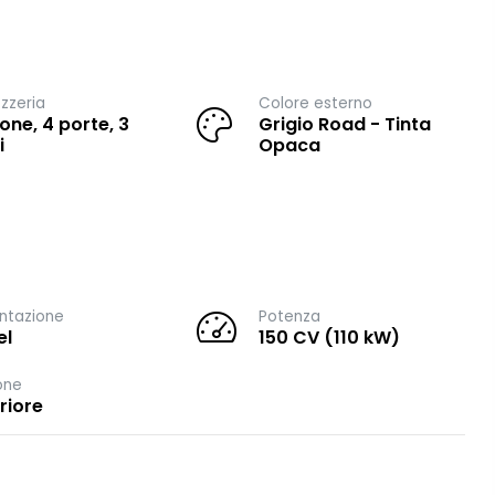
zzeria
Colore esterno
one, 4 porte, 3
Grigio Road - Tinta
i
Opaca
ntazione
Potenza
el
150 CV (110 kW)
one
riore