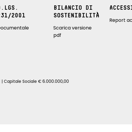
D.LGS.
BILANCIO DI
ACCESS
231/2001
SOSTENIBILITÀ
Report ac
ocumentale
Scarica versione
pdf
1 | Capitale Sociale € 6.000.000,00
zione della tua auto senza impegno