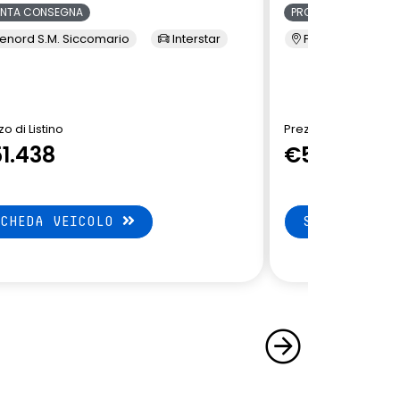
ONTA CONSEGNA
PRONTA CONSEGNA
enord S.M. Siccomario
Interstar
Presso Terzi
o di Listino
Prezzo di Listino
1.438
€51.438
SCHEDA VEICOLO
SCHEDA VEI