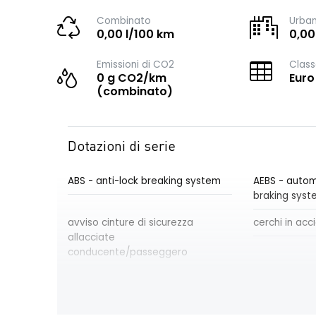
Combinato
Urba
0,00 l/100 km
0,00
Emissioni di CO2
Class
0 g CO2/km
Euro
(combinato)
Dotazioni di serie
ABS - anti-lock breaking system
AEBS - auto
braking syst
avviso cinture di sicurezza
cerchi in acci
allacciate
conducente/passeggero
Chiamata di emergenza E-CALL
cinture di si
pretensionato
carico - fila 1