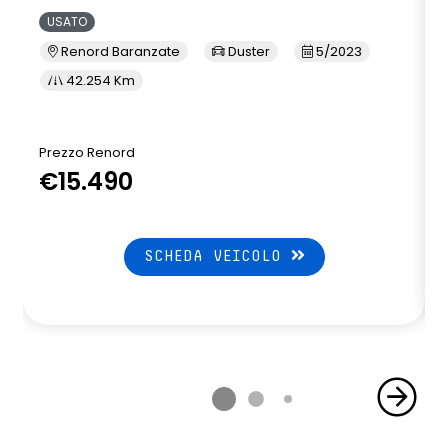
USATO
Renord Baranzate
Duster
5/2023
42.254 Km
Prezzo Renord
P
€15.490
SCHEDA VEICOLO