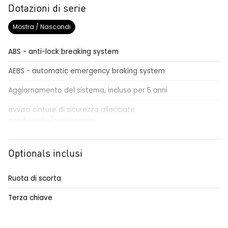
Dotazioni di serie
Mostra / Nascondi
ABS - anti-lock breaking system
AEBS - automatic emergency braking system
Aggiornamento del sistema, incluso per 5 anni
avviso cinture di sicurezza allacciate
conducente/passeggero
cerchi in acciaio da 16''
Optionals inclusi
chiamata di emergenza
Chiamata di emergenza E-CALL
Ruota di scorta
cinture di sicurezza con pretensionatore e limitatore di
Terza chiave
carico - fila 1
copricerchi completi da 16'' AIRNA