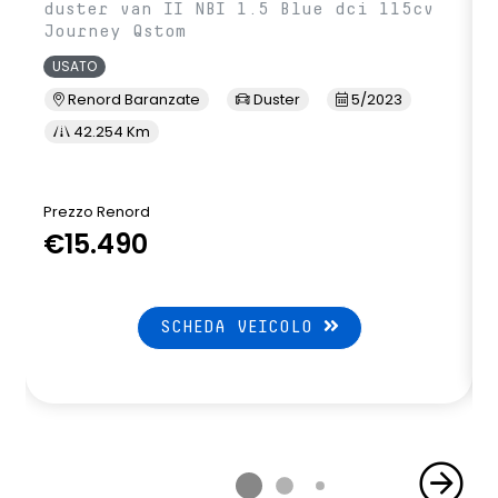
duster van II NBI 1.5 Blue dci 115cv
Journey Qstom
USATO
Renord Baranzate
Duster
5/2023
42.254 Km
Prezzo Renord
P
€15.490
SCHEDA VEICOLO