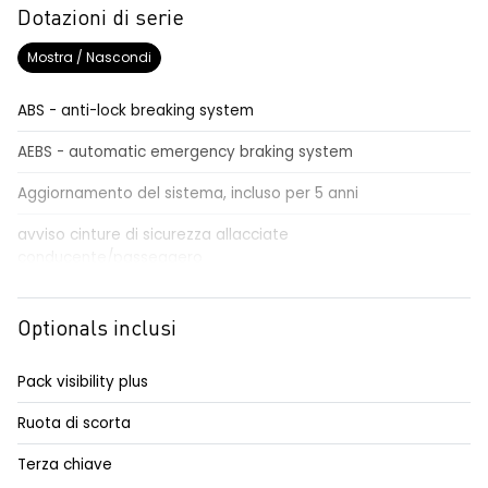
Dotazioni di serie
Mostra / Nascondi
ABS - anti-lock breaking system
AEBS - automatic emergency braking system
Aggiornamento del sistema, incluso per 5 anni
avviso cinture di sicurezza allacciate
conducente/passeggero
cerchi in acciaio da 16''
Optionals inclusi
chiamata di emergenza
Chiamata di emergenza E-CALL
Pack visibility plus
cinture di sicurezza con pretensionatore e limitatore di
Ruota di scorta
carico - fila 1
Terza chiave
copricerchi completi da 16'' AIRNA