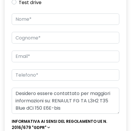
Test drive
quadro strumenti analogico con driver display da 3,5'' b/w
riscaldamento addizionale per il passeggero
sistema di assistenza alla frenata AFU
sistema di monitoraggio pressione pneumatici - indiretto
specchio retrovisore laterale doppio
INFORMATIVA AI SENSI DEL REGOLAMENTO UE N.
2016/679 "GDPR"