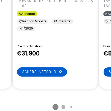
ci
IntVAN NCON SC L2P2H2 130CV TAS
Int
- 00
TAS
Aziendale
PR
Renord Monza
Interstar
R
1/2025
Prezzo di Listino
Prezz
€31.900
€5
SCHEDA VEICOLO