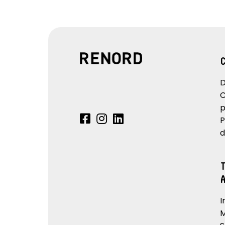
D
C
p
P
d
I
M