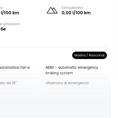
no
Extraurbano
 l/100 km
0,00 l/100 km
e emissioni
 6e
Mostra / Nascondi
utomatica fari e
AEBS - automatic emergency
braking system
aio da 16''
chiamata di emergenza
gia allestibilità 3
cruise control incl. limitatore di
velocità