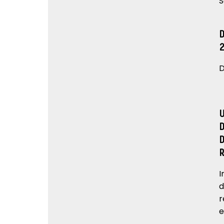
S
D
I
d
r
e