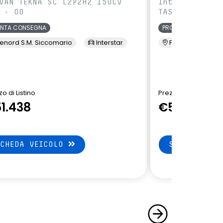
VAN TEKNA SC L2P2H2 150CV
IntVAN TEKNA 
 - 00
TAS - 00
ONTA CONSEGNA
PRONTA CONSEGNA
enord S.M. Siccomario
Interstar
Presso Terzi
o di Listino
Prezzo di Listino
1.438
€51.438
SCHEDA VEICOLO
SCHEDA VEI