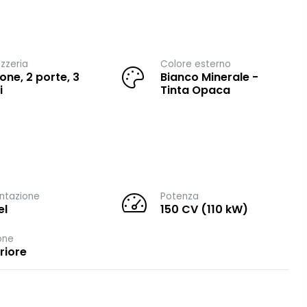
zzeria
Colore esterno
one, 2 porte, 3
Bianco Minerale -
i
Tinta Opaca
ntazione
Potenza
el
150 CV (110 kW)
one
riore