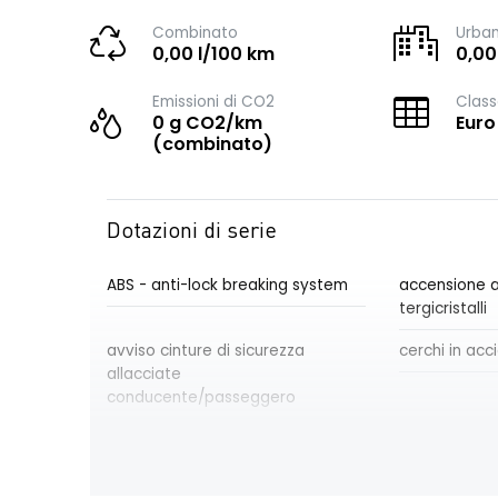
Combinato
Urba
0,00 l/100 km
0,00
Emissioni di CO2
Class
0 g CO2/km
Euro
(combinato)
Dotazioni di serie
ABS - anti-lock breaking system
accensione a
tergicristalli
avviso cinture di sicurezza
cerchi in acci
allacciate
conducente/passeggero
connettore di segnali a 52 vie
criterio tipolo