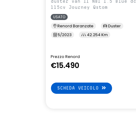
duster van II NBI 1.5 Blue d
115cv Journey Qstom
USATO
Renord Baranzate
Duster
5/2023
42.254 Km
Prezzo Renord
€15.490
SCHEDA VEICOLO