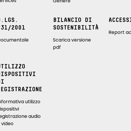
ervices
Genere
D.LGS.
BILANCIO DI
ACCESS
231/2001
SOSTENIBILITÀ
Report ac
ocumentale
Scarica versione
pdf
UTILIZZO
DISPOSITIVI
DI
REGISTRAZIONE
nformativa utilizzo
ispositivi
egistrazione audio
 video