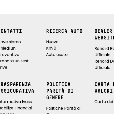
CONTATTI
RICERCA AUTO
DEALER
WEBSIT
ove siamo
Nuove
hiedi un
Km 0
Renord R
reventivo
Auto usate
Ufficiale
renota un test
Renord D
rive
Ufficiale
TRASPARENZA
POLITICA
CARTA 
ASSICURATIVA
PARITÀ DI
VALORI
GENERE
nformativa Ivass
Carta dei 
obilize Financial
Politiche Parità di