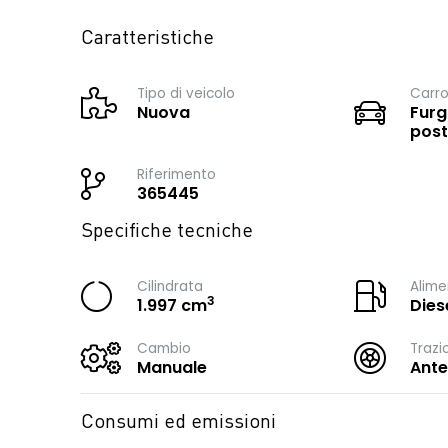
Caratteristiche
Tipo di veicolo
Carro
Nuova
Furg
post
Riferimento
365445
Specifiche tecniche
Cilindrata
Alime
3
1.997 cm
Dies
Cambio
Trazi
Manuale
Ante
Consumi ed emissioni