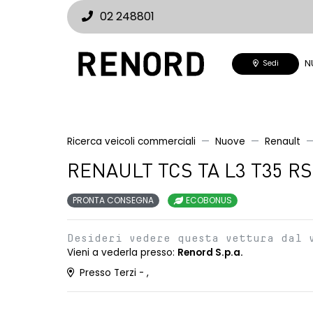
02 248801
N
Sedi
Ricerca veicoli commerciali
Nuove
Renault
RENAULT TCS TA L3 T35 RS 
PRONTA CONSEGNA
ECOBONUS
Desideri vedere questa vettura dal 
Vieni a vederla presso:
Renord S.p.a.
Presso Terzi - ,