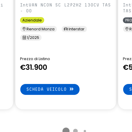
ci
IntVAN NCON SC L2P2H2 130CV TAS
Int
- 00
TAS
Aziendale
PR
Renord Monza
Interstar
R
1/2025
Prezzo di Listino
Prezz
€31.900
€5
SCHEDA VEICOLO