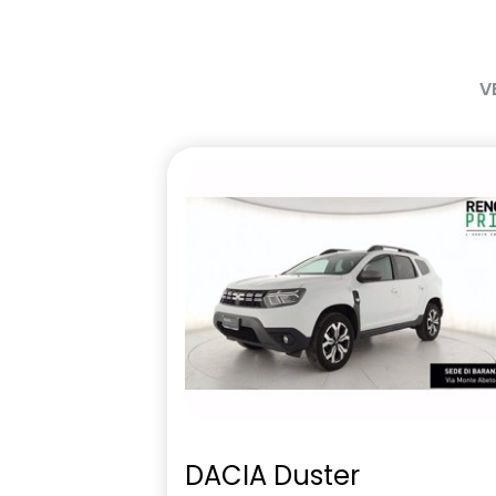
sistema monitoraggio pressione
tergilavalun
pneumatici diretto
V
DACIA Duster