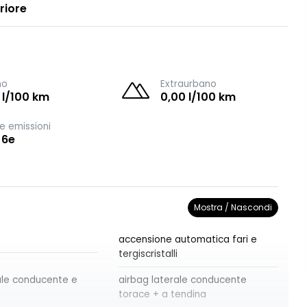
riore
no
Extraurbano
 l/100 km
0,00 l/100 km
e emissioni
 6e
Mostra / Nascondi
accensione automatica fari e
tergiscristalli
ale conducente e
airbag laterale conducente
torace + a tendina