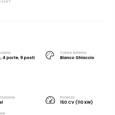
vivo?
zzeria
Colore esterno
, 4 porte, 9 posti
Bianco Ghiaccio
ntazione
Potenza
el
150 CV (110 kW)
one