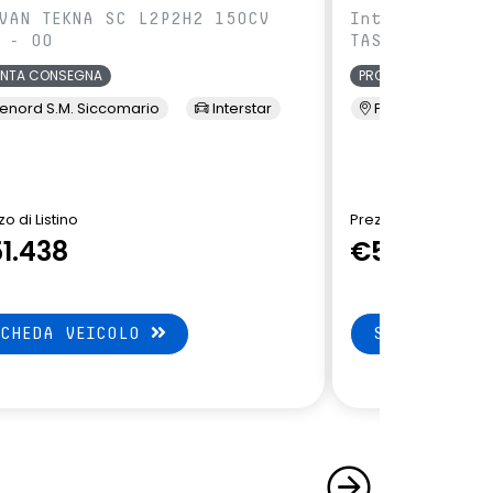
VAN TEKNA SC L2P2H2 150CV
IntVAN TEKNA 
 - 00
TAS - 00
ONTA CONSEGNA
PRONTA CONSEGNA
enord S.M. Siccomario
Interstar
Presso Terzi
o di Listino
Prezzo di Listino
1.438
€51.438
SCHEDA VEICOLO
SCHEDA VEI