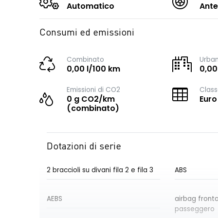
Automatico
Ante
Consumi ed emissioni
Combinato
Urba
0,00 l/100 km
0,00
Emissioni di CO2
Class
0 g CO2/km
Euro
(combinato)
Dotazioni di serie
2 braccioli su divani fila 2 e fila 3
ABS
AEBS
airbag front
passeggero