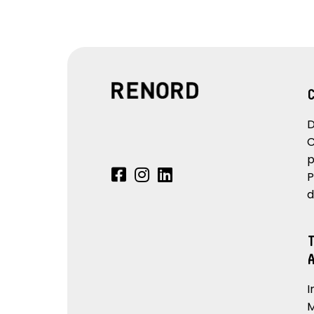
D
C
p
P
d
I
M