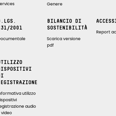
ervices
Genere
D.LGS.
BILANCIO DI
ACCESS
231/2001
SOSTENIBILITÀ
Report ac
ocumentale
Scarica versione
pdf
UTILIZZO
DISPOSITIVI
DI
REGISTRAZIONE
nformativa utilizzo
ispositivi
egistrazione audio
 video