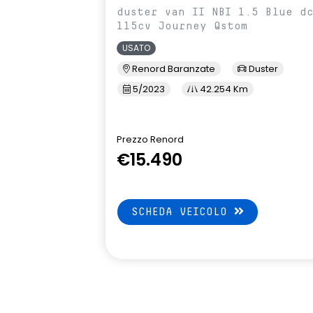
duster van II NBI 1.5 Blue d
115cv Journey Qstom
USATO
Renord Baranzate
Duster
5/2023
42.254 Km
Prezzo Renord
€15.490
SCHEDA VEICOLO