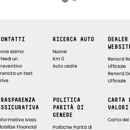
CONTATTI
RICERCA AUTO
DEALER
WEBSIT
ove siamo
Nuove
hiedi un
Km 0
Renord R
reventivo
Auto usate
Ufficiale
renota un test
Renord D
rive
Ufficiale
TRASPARENZA
POLITICA
CARTA 
ASSICURATIVA
PARITÀ DI
VALORI
GENERE
nformativa Ivass
Carta dei 
obilize Financial
Politiche Parità di