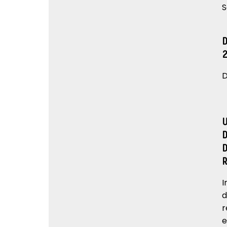
S
D
I
d
r
e