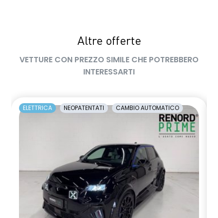
mm;Altezza 1.625 mm;Capacita' Bagagliaio 455-504 l;Cerchi
in lega da 20'' con sospensioni multi-link;Barre longitudinali al
tetto nere;Vernice bi-color con paraurti e passaruota in
tinta;Retrovisori esterni ripiegabili elettricamente, regolabili
Altre offerte
elettricamente e riscaldabili;Fari anteriori LED
(Anabbaglianti/Abbaglianti);Fari anteriori automatici con
VETTURE CON PREZZO SIMILE CHE POTREBBERO
sensore crepuscolare;Fari abbaglianti LED adattivi;Indicatori
INTERESSARTI
di direzione sequenziali LED;Luci Diurne LED;Fari posteriori LED
(frenata, retromarcia, posizione);Fari posteriori LED 'Super
RED';Antenna Shark;Maniglia portiere con pulsante;Serbatoio
del carburante senza tappo;Tergicristalli con sensore
ELETTRICA
NEOPATENTATI
CAMBIO AUTOMATICO
pioggia;Cielo abitacolo nero;Sedili con rivestimento in pelle
ed inserti in Alcantara;Console centrale e bracciolo sulla
portiera in Alcantara;Retrovisore intelligente con funzione
anti abbagliamento;Visiera parasole con specchietti e luce
di cortesia (guidatore e passeggero);Pomello del cambio e
volante in pelle;Illuminazione ambientale multicolor
RGB;Bagagliaio modulare
Selettore modalita' di guida;Interruttore avviamento
motore;Freno di stazionamento elettronico;Hill start assist &
auto hold;Intelligent Key (Apertura porte e Avviamento