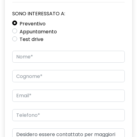
Smartphone e compatibilita' Apple CarPlay e Android Auto
(wireless e con cavo);Navigatore satellitare con schermo da
SONO INTERESSATO A:
12,3'' con CCS2.0 e Google Automotive Services - 6
altoparlanti;Around View Monitor 3D con Riconoscimento
Preventivo
oggetti in movimento e sensori di parcheggio anteriori e
Appuntamento
posteriori;Full Auto Park con supporto Flank Protecion (solo
Test drive
su e-POWER);ProPILOT con NAVI-Link (solo su XTronic & e-
POWER);Drive Assist (MT);2 porte USB-C anteriori e 2 porte
USB-C posteriori;Caricatore Wireless;Quadro strumenti Full
TFT da 12.3'';e-PEDAL step (solo su e-POWER)
Adeguamento alla normativa GSR-2;Frenata intelligente di
emergenza con riconoscimento pedoni/ciclisti e funzione di
assistenza agli incroci;Intelligent forward collision warning
(Avviso collisione anteriore);Sistemi di supporto
mantenimento corsia: Lane Departure Warning, Lane
Departure Prevention, Blind Spot Warning, Blind Spot
Intervention;Driver Attention Alert - Avviso allerta attenzione
guidatore;Intelligent speed assistance (ISA);Limitatore di
velocita' (settaggio manuale);Intelligent Cruise
Control;Traffic Sign Recognition (Rilevamento Segnaletica
Stradale);Rear Cross Traffic Alert (Rilevamento Posteriore