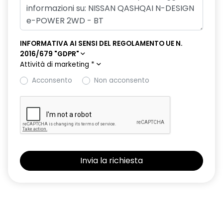
degli Ostacoli in Movimento);Rear Automatic Braking
(Frenata d'emergenza automatica durante la
retromarcia);Fari Abbaglianti Adattativi;Vehicle Dynamic
Controls (VDC);Limited Slip Differenzial?(LSD);Segnale
INFORMATIVA AI SENSI DEL REGOLAMENTO UE N.
Frenata di Emergenza (ESS);6 airbag (frontali, laterali e a
2016/679 "GDPR"
tendina) + 1 airbag tra i sedili anteriori;Cinture di Sicurezza
Attività di marketing
*
con Pretensionatori Anteriori e Posteriori con avviso;Sensori
Acconsento
Non acconsento
di Parcheggio Posteriori;Sistema antifurto
Sedili 'Monoform';Sedile Guida: scorrevole, reclinabile,
regolabile in altezza (reg. manuela) con supporto lombare
(reg. elettronica);Sedile Passeggero Ant.: scorrevole,
reclinabile, regolabile in altezza (reg. manuale);Sedili
posteriori frazionabili 60/40;4 Maniglie pieghevoli con 2
ganci appendiabiti (posteriori);Climatizzatore automatico
tri-mode dual-zone;Portaocchiali;Console centrale con vano
portaoggetti;Portaoggetti portiere anteriori e
posteriori;Vano anteriore portabicchieri;Bracciolo centrale
posteriore
Lunghezza 4.425 mm;Larghezza con retrovisori aperti 2.084