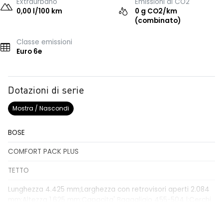
Extraurbano
Emissioni di CO2
0,00 l/100 km
0 g CO2/km
(combinato)
Classe emissioni
Euro 6e
Dotazioni di serie
Mostra / Nascondi
BOSE
COMFORT PACK PLUS
TETTO
Lunghezza 4.425 mm;Larghezza con retrovisori aperti 2.084
mm;Altezza 1.625 mm;Capacita' Bagagliaio 455-504 l;Cerchi
in lega da 20'' con sospensioni multi-link;Barre longitudinali al
tetto nere;Vernice bi-color con paraurti e parafanghi in