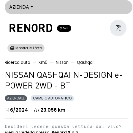
AZIENDA
Sedi
Mostra le 1 foto
Ricerca auto
Km0
Nissan
Qashqai
NISSAN QASHQAI N-DESIGN e-
POWER 2WD - BT
AZIENDALE
CAMBIO AUTOMATICO
6/2024
23.056 km
Desideri vedere questa vettura dal vivo?
Vieni a vederla presso:
Renord S.p.a.