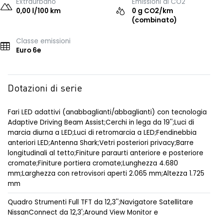
Extraurbano
Emissioni di CO2
0,00 l/100 km
0 g CO2/km
(combinato)
Classe emissioni
Euro 6e
Dotazioni di serie
Fari LED adattivi (anabbaglianti/abbaglianti) con tecnologia
Adaptive Driving Beam Assist;Cerchi in lega da 19'';Luci di
marcia diurna a LED;Luci di retromarcia a LED;Fendinebbia
anteriori LED;Antenna Shark;Vetri posteriori privacy;Barre
longitudinali al tetto;Finiture paraurti anteriore e posteriore
cromate;Finiture portiera cromate;Lunghezza 4.680
mm;Larghezza con retrovisori aperti 2.065 mm;Altezza 1.725
mm
Quadro Strumenti Full TFT da 12,3'';Navigatore Satellitare
NissanConnect da 12,3';Around View Monitor e