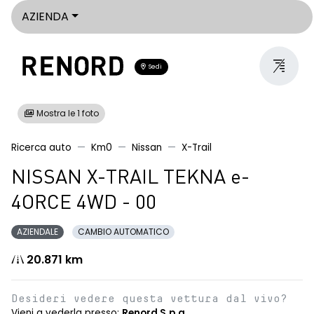
AZIENDA
Sedi
Mostra le 1 foto
Ricerca auto
Km0
Nissan
X-Trail
NISSAN X-TRAIL TEKNA e-
4ORCE 4WD - 00
AZIENDALE
CAMBIO AUTOMATICO
20.871 km
Desideri vedere questa vettura dal vivo?
Vieni a vederla presso:
Renord S.p.a.