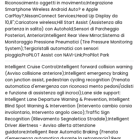
Riconoscimento oggetti in movimento;Integrazione
Smartphone Wireless Android Auto? e Apple
CarPlay?,NissanConnect Services;Head Up Display da
10,8'';Caricatore wireless;Hill Start Assist (Assistenza alla
partenza in salita) con Autohold;Sensori di Parcheggio
Posteriori, Anteriori;Intelligent Rear View Mirror;Sistema di
Monitoraggio Pressione Pneumatici (Tire Pressure Monitoring
System);Tergicristalli automatici con sensori
pioggia;ProPILOT Assist con NAVI-Link;ProPilot Park
Intelligent Cruise Control;Intelligent forward collision warning
(Avviso collisione anteriore);Intelligent emergency braking
con junction assist, pedestrian cycling recognition (Frenata
automatica d'emergenza con riconosci mento pedoni/ciclisti
e funzione di assistenza agli incroci);Lane side support:
Intelligent Lane Departure Warning & Prevention, Intelligent
Blind Spot Warning & Intervention (Intervento cambio corsia
involontario, Intervento angolo cieco);Traffic Sign
Recognition (Rilevamento Segnaletica Stradale);Intelligent
Driver Alertness - Avviso allerta attenzione
guidatore;Intelligent Rear Automatic Braking (Frenata
d'emergenza automatica durante la retromarcia);Rear