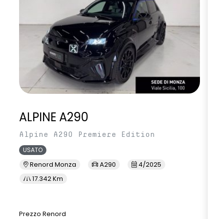
ALPINE A290
Alpine A290 Premiere Edition
USATO
Renord Monza
A290
4/2025
17.342 Km
Prezzo Renord
P