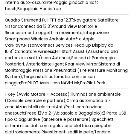
interno auto-oscurante;Poggia ginocchia Soft
touch;Bagagliaio Handsfree
Quadro Strumenti Full TFT da 12,3'';Navigatore Satellitare
NissanConnect da 12,3';Around View Monitor e
Riconoscimento oggetti in movimento;Integrazione
Smartphone Wireless Android Auto® e Apple
CarPlay®,NissanConnect Services;Head Up Display da
10,8'';Caricatore wireless;Hill Start Assist (Assistenza alla
partenza in salita) con Autohold;Sensori di Parcheggio
Posteriori, Anteriori;Intelligent Rear View Mirror;Sistema di
Monitoraggio Pressione Pneumatici (Tire Pressure Monitoring
System);Tergicristalli automatici con sensori
pioggia;ProPILOT Assist con NAVI-Link;ProPilot Park
I-Key (Avvio Motore + Accesso);Illuminazione ambientale
(Console centrale e portiere);Clima automatico tri-
zone;Alzacristalli elettrici Ant./Post. con funzione
onetouch;Prese 12V x 2 (Abitacolo e Bagagliaio);2 Porte USB
tipo C aggiuntive (anteriore e posteriore);Specchietti
esterni riscaldati con regolazione elettrica ripiegabili
elettronicamente;Rivestimenti sedili in pelle;Tendine