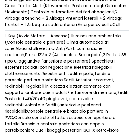
Cross Traffic Alert (Rilevamento Posteriore degli Ostacoli in
Movimento);Controllo automatico dei fari abbaglianti;2
Airbags a tendina + 2 Airbags Anteriori laterali + 2 Airbags
frontali + 1 Airbag tra sedili anteriori;Emergency call eCall
I-Key (Avvio Motore + Accesso);Illuminazione ambientale
(Console centrale e portiere);Clima automatico tri-
zone;Alzacristalli elettrici Ant./Post. con funzione
onetouch;Prese 12V x 2 (Abitacolo e Bagagliaio);2 Porte USB
tipo C aggiuntive (anteriore e posteriore);Specchietti
esterni riscaldati con regolazione elettrica ripiegabili
elettronicamente;Rivestimenti sedili in pelle;Tendine
parasole portiera posteriore;Sedili Anteriori scorrevoli,
reclinabili, regolabili in altezza elettronicamente con
supporto lombare due modalit? e funzione di memoria;Sedili
Posteriori 40/20/40 pieghevoli, scorrevoli e
reclinabili;Volante e Sedili (anteriori e posteriori )
riscaldabili;Console centrale e bracciolo portiera in
PVC;Console centrale effetto sospeso con apertura a
farfalla;Bracciolo centrale posteriore con doppio
portabicchiere;Due Fissaggi posteriori ISOFIX;Retrovisore