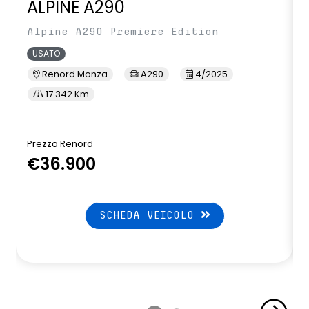
ALPINE A290
Alpine A290 Premiere Edition
USATO
Renord Monza
A290
4/2025
17.342 Km
Prezzo Renord
P
€36.900
SCHEDA VEICOLO