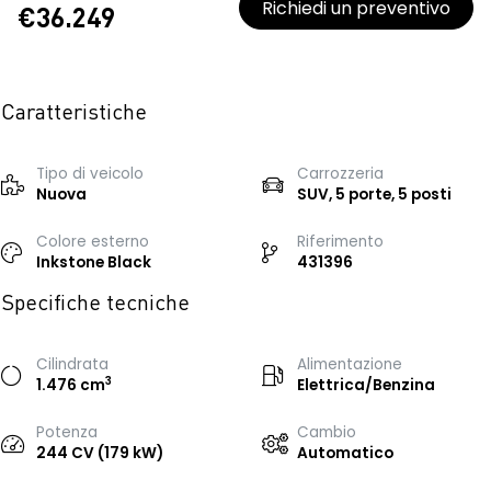
Richiedi un preventivo
€36.249
Caratteristiche
Tipo di veicolo
Carrozzeria
Nuova
SUV, 5 porte, 5 posti
Colore esterno
Riferimento
Inkstone Black
431396
Specifiche tecniche
Cilindrata
Alimentazione
3
1.476 cm
Elettrica/Benzina
Potenza
Cambio
244 CV (179 kW)
Automatico