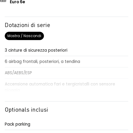
Euro 6e
Dotazioni di serie
Mostra / Nascondi
3 cinture di sicurezza posteriori
6 airbag frontali, posteriori, a tendina
ABS/AEBS/ESP
Accensione automatica fari e tergicristalli con sensore
pioggia
Adaptative cruise control
Optionals inclusi
Airbag per il conducente e passeggero
Alzacristalli elettrici impulsionali anteriori e posteriori
Pack parking