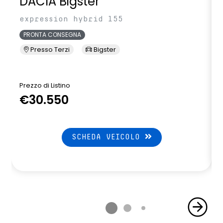
DACIA Bigster
expression hybrid 155
PRONTA CONSEGNA
Presso Terzi
Bigster
Prezzo di Listino
P
€30.550
SCHEDA VEICOLO