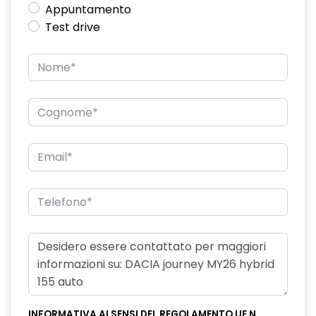
Appuntamento
Commutatore airbag passeggero
Test drive
Commutazione automatica abbaglianti/anabbaglianti
Consolle centrale con bracciolo e vano portaoggetti
Design cerchi in lega diamantati TAGASAN
Distance warning avviso distanza di sicurezza
Driver Display digitale personalizzabile da 7"
Eco Mode, Start and Stop e indicatore di cambiamento
velocità
Emergency call soggetto alla disponibilità di rete
compatibile 2G/3G o 4G/5G in base al veicolo
Frenata di emergenza anteriore
Freno di stazionamento elettrico
Ganci Isofix sui posti laterali sul retro
INFORMATIVA AI SENSI DEL REGOLAMENTO UE N.