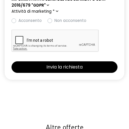
2016/679 "GDPR"
HARM08
Attività di marketing
*
Keyless entry
Acconsento
Non acconsento
Nuovo Media Nav Live navigazione connessa con traffico in
tempo reale + 3D Arkamys®
Panchetta posteriore frazionabile e ribaltabile 1/3-2/3
Presa da 12V nel bagagliaio
Retrovisori ripiegabili automaticamente con pulsante di
controllo sulla porta del conducente
Riconoscimento corsia LKA
Riconoscimento dei segnali stradali con avviso del
superamento del limite di velocità ISA
Sedile conducente con regolazione lombare e in altezza
Selleria in tessuto specifico journey MY26 grigio chiaro
Altre offerte