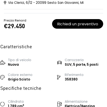
Via Clerici, 6/12 - 20099 Sesto San Giovanni, MI
Prezzo Renord
Richiedi un preventivo
€29.450
Caratteristiche
Tipo di veicolo
Carrozzeria
Nuova
SUV, 5 porte, 5 posti
Colore esterno
Riferimento
Grigio Scisto
358380
Specifiche tecniche
Cilindrata
Alimentazione
3
1.789 cm
Elettrica/Benzina