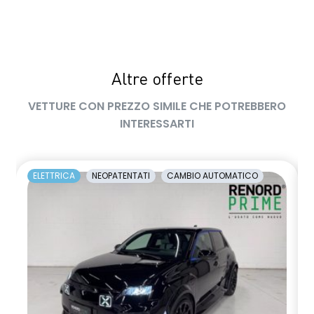
Sistema di assistenza al mantenimento della corsia
Sistema di frenata anti collisione
Sistema di ricarica wireless per smartphone
Altre offerte
Specchietti retrovisori elettrici e riscaldabili
VETTURE CON PREZZO SIMILE CHE POTREBBERO
Spoiler posteriore
INTERESSARTI
Strumentazione digitale con display
Telecamera per visione esterno a 360
ELETTRICA
NEOPATENTATI
CAMBIO AUTOMATICO
Tetto panoramico
USB
Volante in pelle