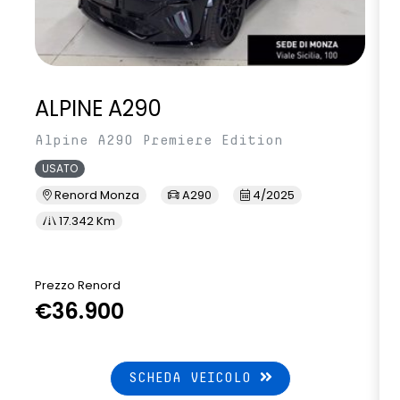
ALPINE A290
Alpine A290 Premiere Edition
USATO
Renord Monza
A290
4/2025
17.342 Km
Prezzo Renord
P
€36.900
SCHEDA VEICOLO