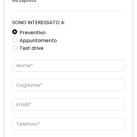
Iva Esposta
Cinture di sicurezza
Climatizzatore Automatico
SONO INTERESSATO A:
Controllo della trazione
Preventivo
Appuntamento
Display multifunzione
Test drive
ESC / Electronic Stability Control
Fari a led
Fari autoadattivi
Fari posteriori a led
Freni a disco
Freno di stazionamento elettrico
Garanzie
Interni in eco-pelle