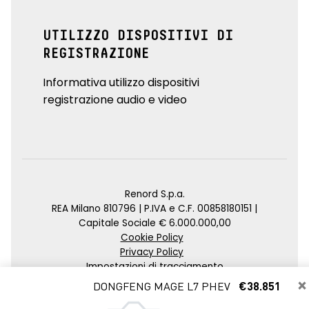
UTILIZZO DISPOSITIVI DI
REGISTRAZIONE
Informativa utilizzo dispositivi
registrazione audio e video
Renord S.p.a.
REA Milano 810796 | P.IVA e C.F. 00858180151 |
Capitale Sociale € 6.000.000,00
Cookie Policy
Privacy Policy
Impostazioni di tracciamento
×
DONGFENG MAGE L7 PHEV
€38.851
Credits
Agenzia SEO