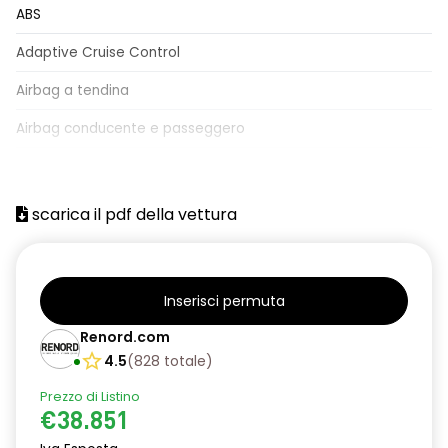
ABS
Adaptive Cruise Control
Airbag a tendina
Airbag conducente e passeggero
Airbag laterali
Alzacristalli elettrici
scarica il pdf della vettura
Assistente in discesa
Bagagliaio apribile elettricamente
Inserisci permuta
Barre portabagagli
Renord.com
Bluetooth®
4.5
(
828
totale
)
Cambio al volante
Prezzo di Listino
€38.851
Cerchi in lega