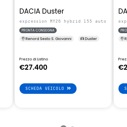
DACIA Duster
DA
expression MY26 hybrid 155 auto
exp
PRONTA CONSEGNA
PR
Renord Sesto S. Giovanni
Duster
R
Prezzo di Listino
Prezz
€27.400
€2
SCHEDA VEICOLO