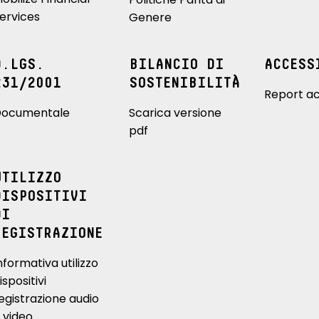
ervices
Genere
D.LGS.
BILANCIO DI
ACCESS
231/2001
SOSTENIBILITÀ
Report ac
ocumentale
Scarica versione
pdf
UTILIZZO
DISPOSITIVI
DI
REGISTRAZIONE
nformativa utilizzo
ispositivi
egistrazione audio
 video