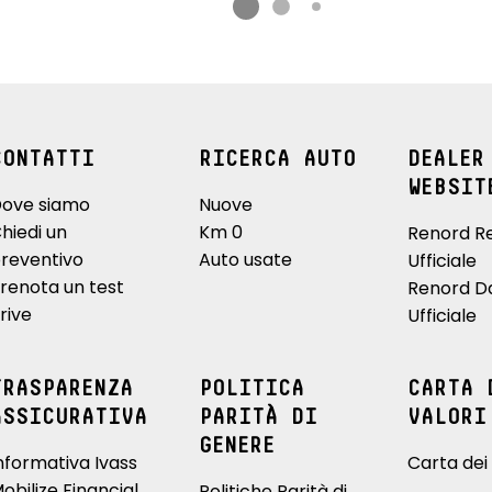
CONTATTI
RICERCA AUTO
DEALER
WEBSIT
ove siamo
Nuove
hiedi un
Km 0
Renord R
reventivo
Auto usate
Ufficiale
renota un test
Renord D
rive
Ufficiale
TRASPARENZA
POLITICA
CARTA 
ASSICURATIVA
PARITÀ DI
VALORI
GENERE
nformativa Ivass
Carta dei 
obilize Financial
Politiche Parità di