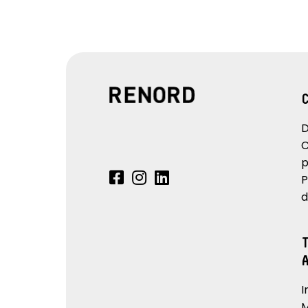
D
C
p
P
d
I
M