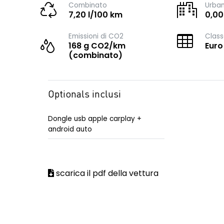
Combinato
Urba
7,20 l/100 km
0,00
Emissioni di CO2
Class
168 g CO2/km
Euro
(combinato)
Optionals inclusi
Dongle usb apple carplay +
android auto
scarica il pdf della vettura