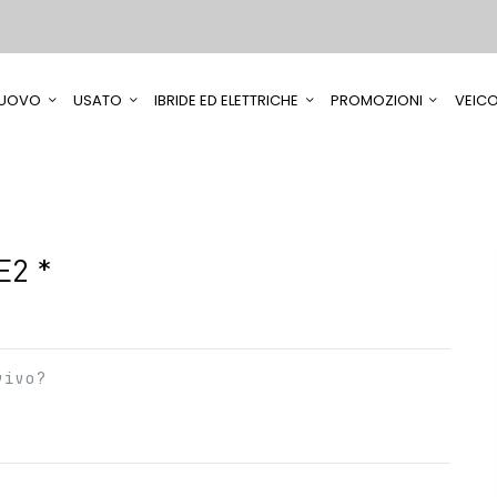
UOVO
USATO
IBRIDE ED ELETTRICHE
PROMOZIONI
VEICO
E2 *
vivo?