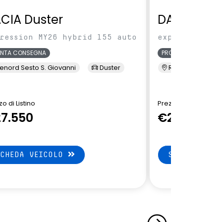
CIA Duster
DACIA Dus
ression MY26 hybrid 155 auto
expression MY
ONTA CONSEGNA
PRONTA CONSEGNA
enord Sesto S. Giovanni
Duster
Renord Sesto S. 
o di Listino
Prezzo di Listino
7.550
€27.550
SCHEDA VEICOLO
SCHEDA VEI