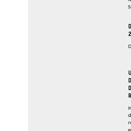
S
D
I
d
r
e