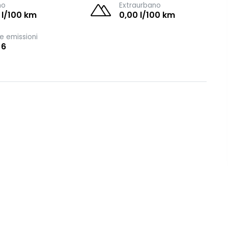
no
Extraurbano
 l/100 km
0,00 l/100 km
e emissioni
 6