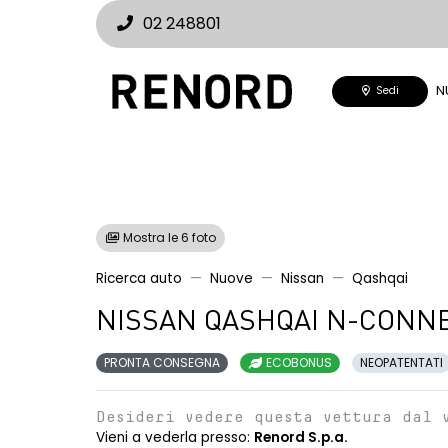
02 248801
N
Sedi
Mostra le 6 foto
Ricerca auto
Nuove
Nissan
Qashqai
NISSAN QASHQAI N-CONNE
PRONTA CONSEGNA
ECOBONUS
NEOPATENTATI
Desideri vedere questa vettura dal 
Vieni a vederla presso:
Renord S.p.a.