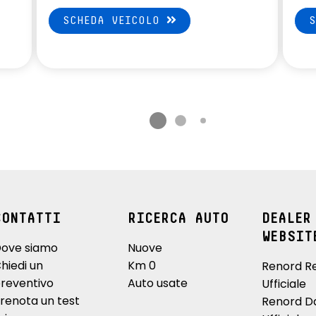
SCHEDA VEICOLO
CONTATTI
RICERCA AUTO
DEALER
WEBSIT
ove siamo
Nuove
hiedi un
Km 0
Renord R
reventivo
Auto usate
Ufficiale
renota un test
Renord D