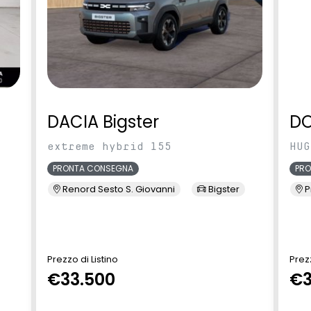
DACIA Bigster
D
extreme hybrid 155
HUG
PRONTA CONSEGNA
PR
Renord Sesto S. Giovanni
Bigster
P
Prezzo di Listino
Prezz
€33.500
€3