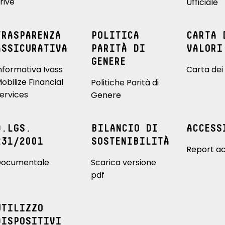
rive
Ufficiale
TRASPARENZA
POLITICA
CARTA 
ASSICURATIVA
PARITÀ DI
VALORI
GENERE
nformativa Ivass
Carta dei 
obilize Financial
Politiche Parità di
ervices
Genere
D.LGS.
BILANCIO DI
ACCESS
231/2001
SOSTENIBILITÀ
Report ac
ocumentale
Scarica versione
pdf
UTILIZZO
DISPOSITIVI