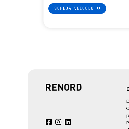
SCHEDA VEICOLO
D
C
p
P