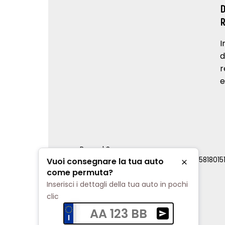
I
d
r
e
Renord S.p.a.
REA Milano 810796 | P.IVA e C.F. 0085818015
Vuoi consegnare la tua auto
Chiudi
Cookie Policy
come permuta?
Privacy Policy
Inserisci i dettagli della tua auto in pochi
Impostazioni di tracciamento
clic
AA 123 BB
Ricevi una valuta