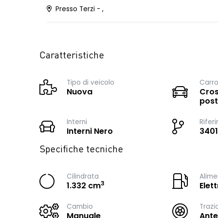
Presso Terzi - ,
Caratteristiche
Tipo di veicolo
Carro
Nuova
Cros
post
Interni
Rifer
Interni Nero
3401
Specifiche tecniche
Cilindrata
Alime
3
1.332 cm
Elet
Cambio
Trazi
Manuale
Ante