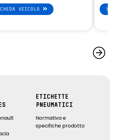
SCHEDA VEICOLO
SCHEDA VEI
ETICHETTE
ES
PNEUMATICI
enault
Normativa e
specifiche prodotto
acia