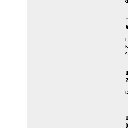
d
I
M
S
D