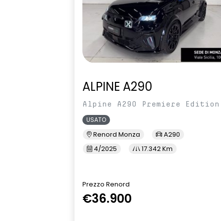
ALPINE A290
Alpine A290 Premiere Edition
USATO
Renord Monza
A290
4/2025
17.342 Km
Prezzo Renord
€36.900