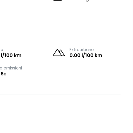
no
Extraurbano
 l/100 km
0,00 l/100 km
e emissioni
 6e