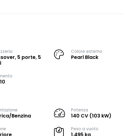
zzeria
Colore esterno
sover, 5 porte, 5
Pearl Black
i
imento
10
ntazione
Potenza
trica/Benzina
140 CV (103 kW)
one
Peso a vuoto
riore
1.495 kg