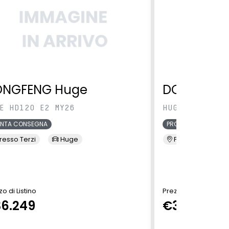
ONGFENG Huge
DONGFENG
E HD120 E2 MY26
HUGE HD120 E2
ONTA CONSEGNA
PRONTA CONSEGNA
resso Terzi
Huge
Presso Terzi
o di Listino
Prezzo di Listino
6.249
€35.649