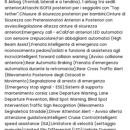
6 Airbag (frontali, laterali e a tendina), 1 airbag tra sedili
anteriori;Attacchi ISOFIX posteriori per i seggiolini con "Top
tether";Chiusure di sicurezza posteriori per bambini;Cinture di
Sicurezza con Pretensionatori Anteriori e Posteriori con
avviso;Regolazione altezza cinture di sicurezza
anteriori;Emergency call - eCall;Fari anteriori LED automatici
con sensore crepuscolare;Fari abbaglianti automatici (High
Beam Assist);Frenata intelligente di emergenza con
riconoscimento pedoni/ciclisti e funzione di assistenza agli
incroci;Intelligent forward collision warning (Avviso collisione
anteriore);Rear Automatic Braking (Frenata d'emergenza
automatica durante la retromarcia);Rear Cross Traffic Alert
(Rilevamento Posteriore degli Ostacoli in
Movimento);Segnalazione di arresto di emergenza
(Emergency stop signal - ESS);Sistemi di supporto
mantenimento corsia: Lane Departure Warning, Lane
Departure Prevention, Blind Spot Warning, Blind Spot
Intervention;Traffic Sign Recognition (Rilevamento
Segnaletica Stradale);Driver Attention Alert - Avviso allerta
attenzione guidatore;Intelligent Cruise Control;Intelligent
speed assistance (ISA);Limitatore di velocità (settaggio
manuale);Limited Slip Differenzial (LSD);Vehicle Dynamic