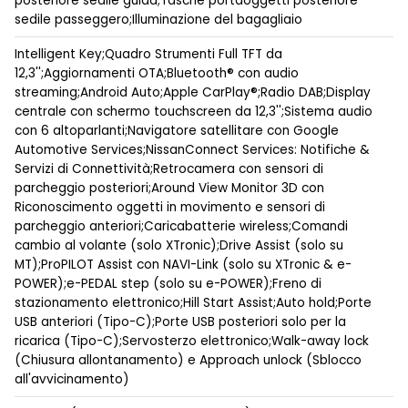
posteriore sedile guida;Tasche portaoggetti posteriore
sedile passeggero;Illuminazione del bagagliaio
Intelligent Key;Quadro Strumenti Full TFT da
12,3'';Aggiornamenti OTA;Bluetooth® con audio
streaming;Android Auto;Apple CarPlay®;Radio DAB;Display
centrale con schermo touchscreen da 12,3'';Sistema audio
con 6 altoparlanti;Navigatore satellitare con Google
Automotive Services;NissanConnect Services: Notifiche &
Servizi di Connettività;Retrocamera con sensori di
parcheggio posteriori;Around View Monitor 3D con
Riconoscimento oggetti in movimento e sensori di
parcheggio anteriori;Caricabatterie wireless;Comandi
cambio al volante (solo XTronic);Drive Assist (solo su
MT);ProPILOT Assist con NAVI-Link (solo su XTronic & e-
POWER);e-PEDAL step (solo su e-POWER);Freno di
stazionamento elettronico;Hill Start Assist;Auto hold;Porte
USB anteriori (Tipo-C);Porte USB posteriori solo per la
ricarica (Tipo-C);Servosterzo elettronico;Walk-away lock
(Chiusura allontanamento) e Approach unlock (Sblocco
all'avvicinamento)