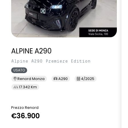
ALPINE A290
Alpine A290 Premiere Edition
USATO
Renord Monza
A290
4/2025
17.342 Km
Prezzo Renord
P
€36.900