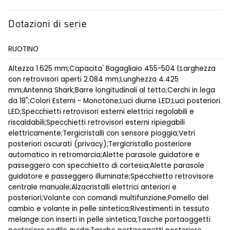
Dotazioni di serie
RUOTINO
Altezza 1.625 mm;Capacita' Bagagliaio 455-504 l;Larghezza
con retrovisori aperti 2.084 mm;Lunghezza 4.425
mm;Antenna Shark;Barre longitudinali al tetto;Cerchi in lega
da 18";Colori Esterni - Monotone;Luci diurne LED;Luci posteriori
LED;Specchietti retrovisori esterni elettrici regolabili e
riscaldabili;Specchietti retrovisori esterni ripiegabili
elettricamente;Tergicristalli con sensore pioggia;Vetri
posteriori oscurati (privacy);Tergicristallo posteriore
automatico in retromarcia;Alette parasole guidatore e
passeggero con specchietto di cortesia;Alette parasole
guidatore e passeggero illuminate;Specchietto retrovisore
centrale manuale;Alzacristalli elettrici anteriori e
posteriori;Volante con comandi multifunzione;Pomello del
cambio e volante in pelle sintetica;Rivestimenti in tessuto
melange con inserti in pelle sintetica;Tasche portaoggetti