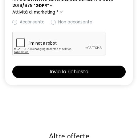
mantenimento della corsia
2016/679 "GDPR"
Attività di marketing
*
Fari full LED adaptive vision con funzione fendinebbia
Acconsento
Non acconsento
freno di stazionamento elettrico con funzione autohold
gruppi ottici posteriori a led
hands-free card per apertura/chiusura porte, avviamento
motore, animazione benvenuto e arrivederci
HAR00
indicatori di direzione laterali
luce di arresto posteriore
luci di cortesia interne a led
luci diurne a LED
lunotto posteriore con funzione sbrinamento
Altre offerte