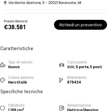
Via Monte Abetone, 5 - 20021 Baranzate, MI
Prezzo Renord
Richiedi un preventivo
€38.581
Caratteristiche
Tipo di veicolo
Carrozzeria
Nuova
SUV, 5 porte, 5 posti
Colore esterno
Riferimento
Nero Etoilé
878434
Specifiche tecniche
Cilindrata
Alimentazione
3
1.199 cm
Elettrica/Benzina