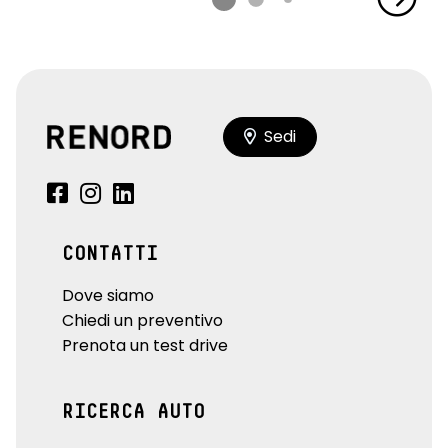
seat belt reminder sedili conducente, passeggero e sedili
posteriori
sellerie in misto TEP / tessuto in nero titanio con cuciture
argentate
sensori di parcheggio anteriori e laterali
Sedi
shift indicator, indicatore cambio marcia
sistema di frenata d'emergenza attiva
sistema di purificazione aria abitacolo
CONTATTI
sistema isofix
Dove siamo
sistema monitoraggio pressione pneumatici indiretto
Chiedi un preventivo
Prenota un test drive
volante in TEP
volante regolabile in altezza e profondità
RICERCA AUTO