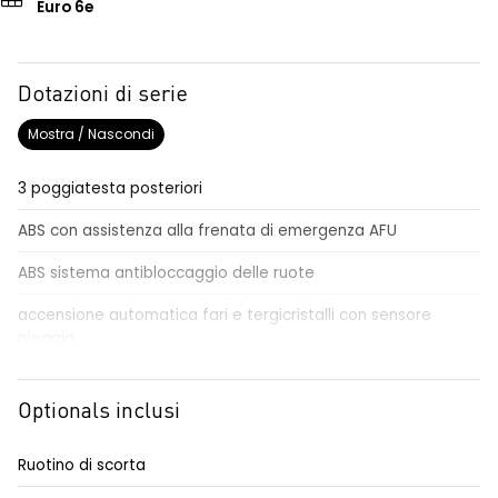
Euro 6e
Dotazioni di serie
Mostra / Nascondi
3 poggiatesta posteriori
ABS con assistenza alla frenata di emergenza AFU
ABS sistema antibloccaggio delle ruote
accensione automatica fari e tergicristalli con sensore
pioggia
Aggiornamento del sistema, incluso per 5 anni
Optionals inclusi
airbag centrale, airbag laterali e a tendina anteriori e
posteriori
Ruotino di scorta
airbag frontale conducente e passeggero disattivabile