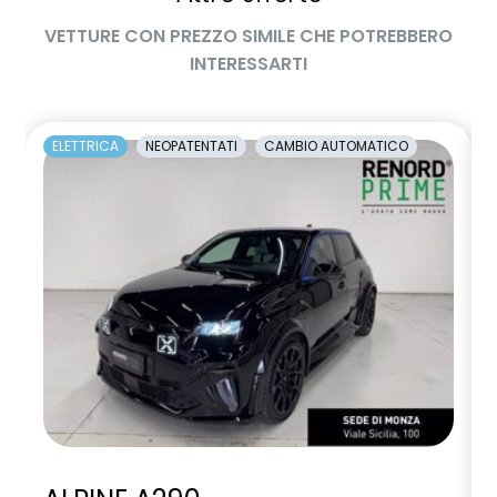
manuale di uso e manutenzione digitale
VETTURE CON PREZZO SIMILE CHE POTREBBERO
Manutenzione Connessa, incluso per 8 anni
INTERESSARTI
multi-sense a 4 modalità con ambient lighting
occupant safety exit
ELETTRICA
NEOPATENTATI
CAMBIO AUTOMATICO
openR link con Driver Display 12.3", touch 12",wireless
replication, Arkamys Sound Sistem, nav+GAS
Pacchetto Guida Connessa, incluso per 5 anni
Pacchetto Remote Control, incluso per 5 anni
Pack standard connectivity, tramite app my rnlt
palette frenata rigenerativa al volante
parking camera posteriore HD
piano bagagli rimovibile
poggiatesta frontale regolabile a 2 vie