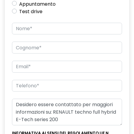
Appuntamento
climatizzatore automatico bi-zona
Test drive
commutazione automatica abbaglianti/ anabbaglianti
console centrale alta con bracciolo portaoggetti scorrevole
disattivazione ADAS
disattivazione manuale airbag passeggero
distance warning avviso distanza di sicurezza
driver display L-Shape da 12,3''
eCall funzionalità soggetta a copertura di rete;
compatibilità 2G/3G o 4G/5G a seconda del veicolo
ecomode
effetto 3D filigranato, e indicatori di direzione dinamici fari
posteriori
emergency lane keep assist assistenza d'emergenza al
INFORMATIVA AI SENSI DEL REGOLAMENTO UE N.