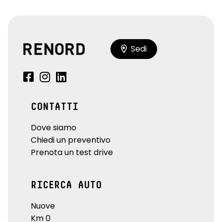
seat belt reminder sedili conducente, passeggero e sedili
posteriori
sellerie in misto TEP / tessuto in nero titanio con cuciture
argentate
Sedi
sensori di parcheggio anteriori e laterali
shift indicator, indicatore cambio marcia
sistema di frenata d'emergenza attiva
CONTATTI
sistema di purificazione aria abitacolo
Dove siamo
sistema isofix
Chiedi un preventivo
Prenota un test drive
sistema monitoraggio pressione pneumatici indiretto
volante in TEP
RICERCA AUTO
volante regolabile in altezza e profondità
Nuove
Km 0