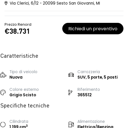
Via Clerici, 6/12 - 20099 Sesto San Giovanni, MI
Prezzo Renord
Richiedi un preventivo
€38.731
Caratteristiche
Tipo di veicolo
Carrozzeria
Nuova
SUV, 5 porte, 5 posti
Colore esterno
Riferimento
Grigio Scisto
365512
Specifiche tecniche
Cilindrata
Alimentazione
3
1.199 cm
Elettrica/Benzina