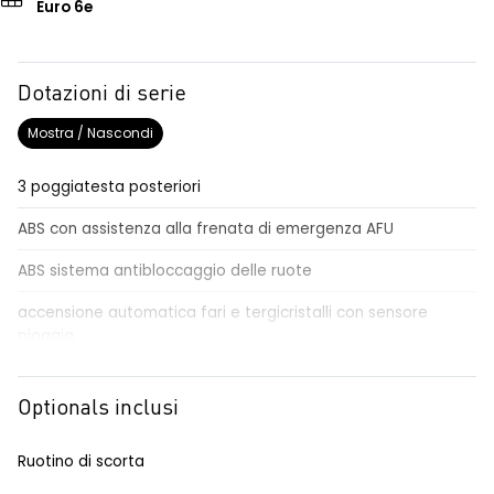
Euro 6e
Dotazioni di serie
Mostra / Nascondi
3 poggiatesta posteriori
ABS con assistenza alla frenata di emergenza AFU
ABS sistema antibloccaggio delle ruote
accensione automatica fari e tergicristalli con sensore
pioggia
Aggiornamento del sistema, incluso per 5 anni
Optionals inclusi
airbag centrale, airbag laterali e a tendina anteriori e
posteriori
Ruotino di scorta
airbag frontale conducente e passeggero disattivabile