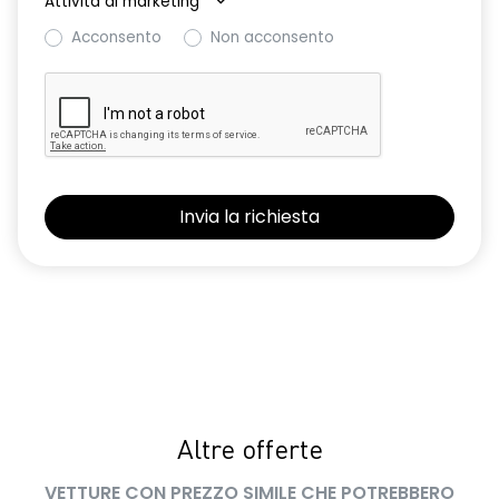
Attività di marketing
*
mantenimento della corsia
Acconsento
Non acconsento
Fari full LED adaptive vision con funzione fendinebbia
freno di stazionamento elettrico con funzione autohold
gruppi ottici posteriori a led
hands-free card per apertura/chiusura porte, avviamento
motore, animazione benvenuto e arrivederci
HAR00
indicatori di direzione laterali
luce di arresto posteriore
luci di cortesia interne a led
luci diurne a LED
Altre offerte
lunotto posteriore con funzione sbrinamento
VETTURE CON PREZZO SIMILE CHE POTREBBERO