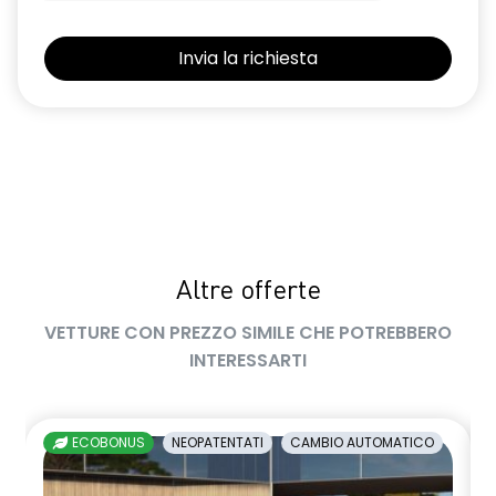
keyless entry
kit riparazione pneumatici
limitatore di velocità a 180 km/h
luci diurne a LED con firma luminosa C-shape
maniglie in tinta carrozzeria
manuale di uso e manutenzione digitale
Manutenzione Connessa, incluso per 8 anni
Altre offerte
multisense
VETTURE CON PREZZO SIMILE CHE POTREBBERO
INTERESSARTI
Pacchetto Guida Connessa, incluso per 5 anni
Pack standard connectivity tramite app my rnlt
ECOBONUS
NEOPATENTATI
CAMBIO AUTOMATICO
predisposizione alcolock / alcol interlock
privacy glass