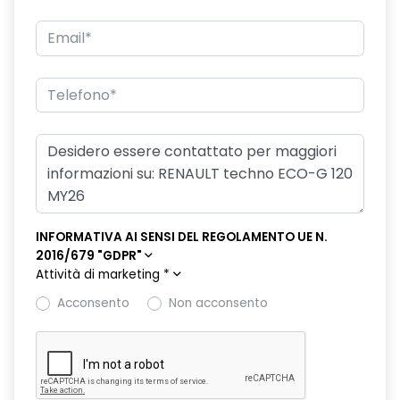
doppio fondo bagagliaio
driver display 10''
eCall funzionalità soggetta a copertura di rete;
compatibilità 2G/3G o 4G/5G a seconda del veicolo
emergency lane keep assist assistenza d'emergenza al
mantenimento della corsia
fari posteriori FULL LED 3D con firma luminosa dinamica C-
SHAPE
INFORMATIVA AI SENSI DEL REGOLAMENTO UE N.
frecce di direzione
2016/679 "GDPR"
Attività di marketing
*
freno di stazionamento elettrico con funzione Auto-Hold
Acconsento
Non acconsento
gas climatizzatore 1234YF
HARM02
indicatore cambio marcia