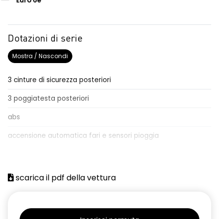
Euro 6e
Dotazioni di serie
Mostra / Nascondi
3 cinture di sicurezza posteriori
3 poggiatesta posteriori
abs
accensione automatica fari e sensori pioggia
adaptative cruise control
Aggiornamento del sistema, incluso per 5 anni
scarica il pdf della vettura
airbag frontale conducente e passeggero
airbag laterali a tendina anteriori e posteriori