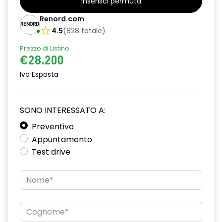
Inserisci permuta
alzacristalli posteriori elettrici impulsionali
Renord.com
assistenza alla frenata d'emergenza
4.5
(
828
totale
)
attacco isofix
Prezzo di Listino
€28.200
azacristalli anteriori elettrici e impulsionali
Iva Esposta
bracciolo anteriore con vano portaoggetti
cartografia standard
SONO INTERESSATO A:
cerchi in lega da 18''
Preventivo
Appuntamento
climatizzatore automatico
Test drive
criterio tecnico per tetto panoramico
design cerchi in lega da 18'' diamantati black hole
disattivazione ADAS
distance warning avviso distanza di sicurezza