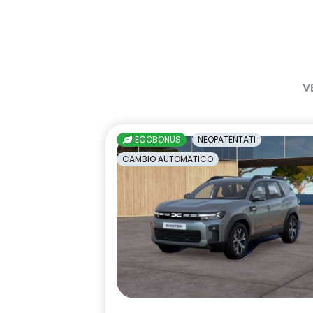
freno di stazionamento elettrico
gas climatiz
con funzione Auto-Hold
indicatore cambio marcia
keyless entr
luci diurne a LED con firma
maniglie in t
V
luminosa C-shape
Manutenzione Connessa, incluso
multisense
per 8 anni
ECOBONUS
NEOPATENTATI
Pack standard connectivity
predisposizio
CAMBIO AUTOMATICO
tramite app my rnlt
interlock
retrovisore interno fotocromatico
retrovisori est
elettricamen
sedili posteriori ripiegabili 1/3 - 2/3
sellerie in t
tessuto nero 
impunture gia
sistema di controllo della
sistema di f
pressione pneumatici indiretto
attiva