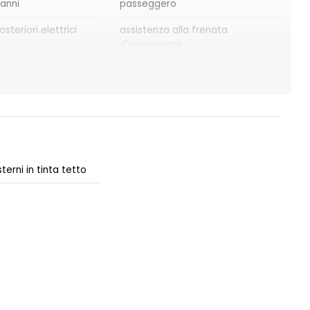
 anni
passeggero
osteriori elettrici
assistenza alla frenata
d'emergenza
teriori elettrici e
cartografia standard
re automatico
criterio tecnico per tetto
panoramico
ne ADAS
distance warning avviso distanza
di sicurezza
terni in tinta tetto
 10''
eCall funzionalità soggetta a
copertura di rete; compatibilità
2G/3G o 4G/5G a seconda del
veicolo
ri FULL LED 3D con
frecce di direzione
sa dinamica C-SHAPE