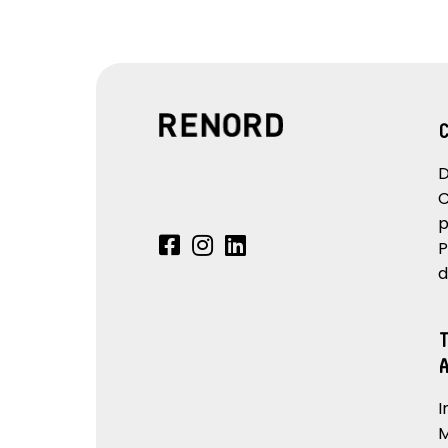
D
C
p
P
d
I
M