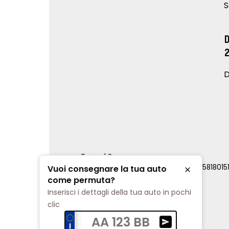
S
D
Renord S.p.a.
REA Milano 810796 | P.IVA e C.F. 0085818015
Vuoi consegnare la tua auto
Chiudi
Cookie Policy
come permuta?
Privacy Policy
Inserisci i dettagli della tua auto in pochi
Impostazioni di tracciamento
clic
AA 123 BB
Ricevi una valuta