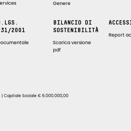
ervices
Genere
D.LGS.
BILANCIO DI
ACCESS
231/2001
SOSTENIBILITÀ
Report ac
ocumentale
Scarica versione
pdf
1 | Capitale Sociale € 6.000.000,00
zione della tua auto senza impegno