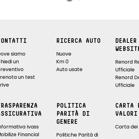
CONTATTI
RICERCA AUTO
DEALER
WEBSIT
ove siamo
Nuove
hiedi un
Km 0
Renord R
reventivo
Auto usate
Ufficiale
renota un test
Renord D
rive
Ufficiale
TRASPARENZA
POLITICA
CARTA 
ASSICURATIVA
PARITÀ DI
VALORI
GENERE
nformativa Ivass
Carta dei 
obilize Financial
Politiche Parità di