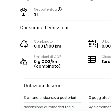
Neopatentati
Sì
Consumi ed emissioni
Combinato
Urba
0,00 l/100 km
0,00
Emissioni di CO2
Class
0 g CO2/km
Euro
(combinato)
Dotazioni di serie
3 cinture di sicurezza posteriori
3 poggiatest
accensione automatica fari e
Aggiornament