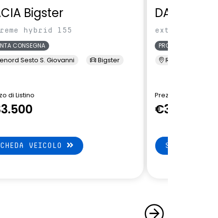
CIA Bigster
DACIA Bigs
reme hybrid 155
extreme hybri
ONTA CONSEGNA
PRONTA CONSEGNA
enord Sesto S. Giovanni
Bigster
Renord Sesto S. 
o di Listino
Prezzo di Listino
3.500
€32.650
SCHEDA VEICOLO
SCHEDA VEI