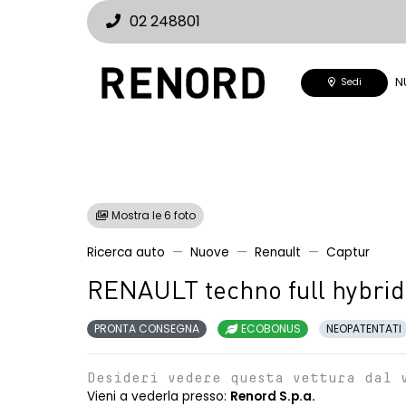
02 248801
N
Sedi
Mostra le 6 foto
Ricerca auto
Nuove
Renault
Captur
RENAULT techno full hybrid
PRONTA CONSEGNA
ECOBONUS
NEOPATENTATI
Desideri vedere questa vettura dal 
Vieni a vederla presso:
Renord S.p.a.