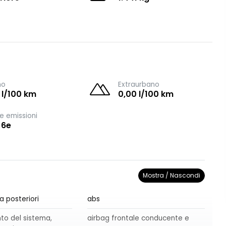
no
Extraurbano
 l/100 km
0,00 l/100 km
e emissioni
 6e
Mostra / Nascondi
a posteriori
abs
o del sistema,
airbag frontale conducente e