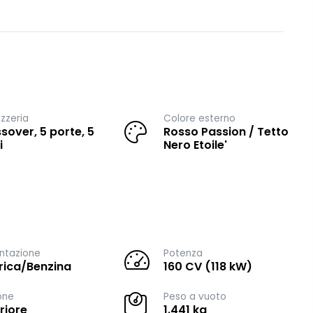
zzeria
Colore esterno
sover, 5 porte, 5
Rosso Passion / Tetto
i
Nero Etoile'
ntazione
Potenza
trica/Benzina
160 CV (118 kW)
one
Peso a vuoto
riore
1.441 kg