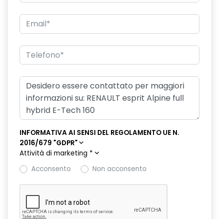
driver display 10''
eCall funzionalità soggetta a copertura di rete;
compatibilità 2G/3G o 4G/5G a seconda del veicolo
emergency lane keep assist assistenza d'emergenza al
mantenimento della corsia
fari full LED adaptative vision, con funzione fendinebbia
integrata
freno di stazionamento elettrico con funzione Auto-Hold
INFORMATIVA AI SENSI DEL REGOLAMENTO UE N.
hands-free card per apertura/chiusura porte e avviamento
2016/679 "GDPR"
motore
Attività di marketing
*
HAR03
Acconsento
Non acconsento
intelligent adaptative cruise control + lane centering assist
intelligent speed assist assistenza al superamento dei limiti
di velocità