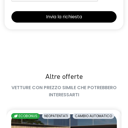
lunotto posteriore con funzione sbrinamento
Manutenzione Connessa, incluso per 8 anni
multi-sense a 4 modalità
occupant safe exit alert
Pack standard connectivity, tramite app my rnlt
PNDIF1
portellone posteriore manuale
Altre offerte
privacy glass
VETTURE CON PREZZO SIMILE CHE POTREBBERO
rear cross traffic alert avviso ostacolo in retromarcia e rear
INTERESSARTI
automatic emergency breaking
retrovisore interno elettrocromico frameless
ECOBONUS
NEOPATENTATI
CAMBIO AUTOMATICO
retrovisori esterni elettrici riscaldabili e ripiegabili
elettricamente