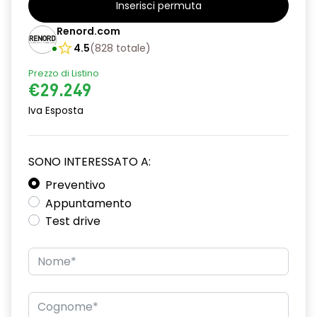
Inserisci permuta
alzacristalli posteriori elettrici impulsionali
Renord.com
assistenza alla partenza in salita
4.5
(
828
totale
)
Prezzo di Listino
blind spot warning and rear detection with emergency lane
keeping assist
€29.249
Iva Esposta
caricatore smartphone a induzione
cerchi in lega da 18''
SONO INTERESSATO A:
climatizzatore automatico
Preventivo
commutazione automatica abbaglianti/ anabbaglianti
Appuntamento
Test drive
consolle centrale con vano portaoggetti + bracciolo
criterio active driver assist
design cerchi in lega da 18" diamantati "cosmic"
distance warning avviso distanza di sicurezza