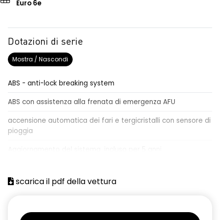
Euro 6e
Dotazioni di serie
Mostra / Nascondi
ABS - anti-lock breaking system
ABS con assistenza alla frenata di emergenza AFU
accensione automatica dei fari e tergicristalli con sensore di
pioggia
Aggiornamento del sistema, incluso per 5 anni
airbag centrale, airbag laterali e a tendina anteriori e
posteriori
scarica il pdf della vettura
airbag frontale conducente e passeggero
alzacristalli anteriori elettrici impulsionali