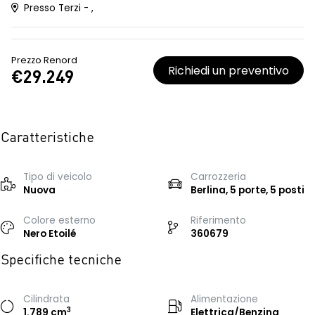
Presso Terzi - ,
Prezzo Renord
Richiedi un preventivo
€29.249
Caratteristiche
Tipo di veicolo
Carrozzeria
Nuova
Berlina, 5 porte, 5 posti
Colore esterno
Riferimento
Nero Etoilé
360679
Specifiche tecniche
Cilindrata
Alimentazione
3
1.789 cm
Elettrica/Benzina