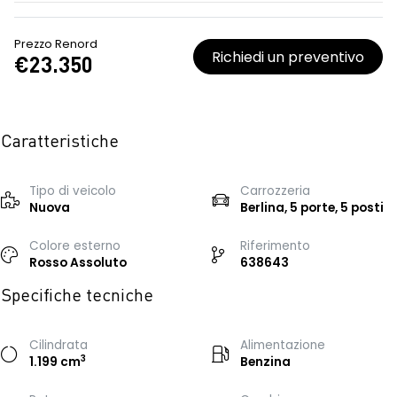
Prezzo Renord
Richiedi un preventivo
€23.350
Caratteristiche
Tipo di veicolo
Carrozzeria
Nuova
Berlina, 5 porte, 5 posti
Colore esterno
Riferimento
Rosso Assoluto
638643
Specifiche tecniche
Cilindrata
Alimentazione
3
1.199 cm
Benzina