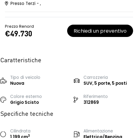
Presso Terzi - ,
Prezzo Renord
Richiedi un preventivo
€49.730
Caratteristiche
Tipo di veicolo
Carrozzeria
Nuova
SUV, 5 porte, 5 posti
Colore esterno
Riferimento
Grigio Scisto
312869
Specifiche tecniche
Cilindrata
Alimentazione
3
1.199 cm
Elettrica/Benzina