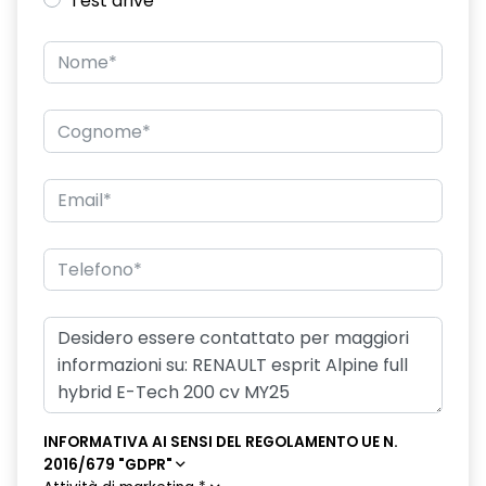
Test drive
cruise control adattivo con funzione Stop & Go
design cerchi in lega da 20'' castellet
design esterno specifico esprit Alpine
design interno specifico esprit Alpine
disattivazione manuale airbag passeggero
distance warning avviso distanza di sicurezza
driver display L-Shape da 12,3''
e-call chiamata d'emergenza
ecomode
effetto 3D filigranato, e indicatori di direzione dinamici fari
posteriori
INFORMATIVA AI SENSI DEL REGOLAMENTO UE N.
2016/679 "GDPR"
emergency lane keep assist assistenza d'emergenza al