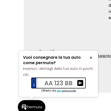
d
r
e
Renord S.p.a.
REA Milano 810796 | P.IVA e C.F. 0085818015
Vuoi consegnare la tua auto
Chiudi
Cookie Policy
come permuta?
Privacy Policy
Inserisci i dettagli della tua auto in pochi
Impostazioni di tracciamento
clic
AA 123 BB
Ricevi una valuta
Offerto da
Permuta