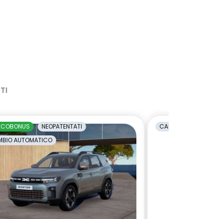
TI
ECOBONUS
NEOPATENTATI
CAMBIO AUTOMATI
BIO AUTOMATICO