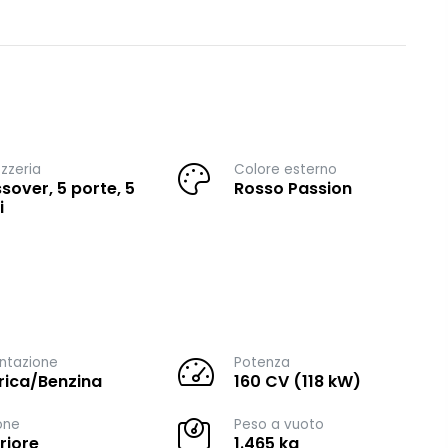
zzeria
Colore esterno
sover, 5 porte, 5
Rosso Passion
i
ntazione
Potenza
trica/Benzina
160 CV (118 kW)
one
Peso a vuoto
riore
1.465 kg