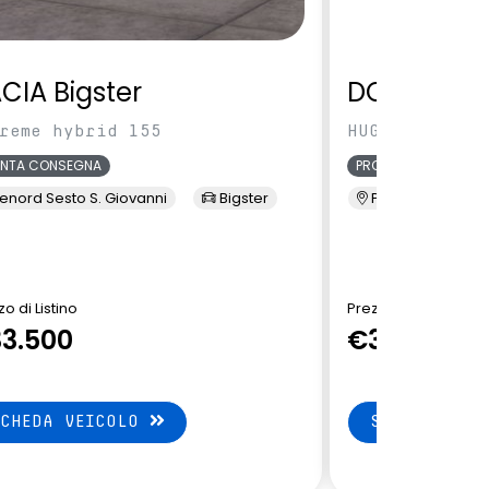
CIA Bigster
DONGFENG
reme hybrid 155
HUGE HD120 E2
ONTA CONSEGNA
PRONTA CONSEGNA
enord Sesto S. Giovanni
Bigster
Presso Terzi
o di Listino
Prezzo di Listino
3.500
€35.649
SCHEDA VEICOLO
SCHEDA VEI