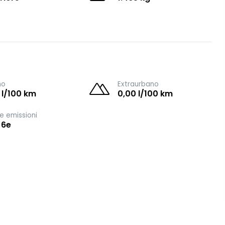
no
Extraurbano
 l/100 km
0,00 l/100 km
e emissioni
 6e