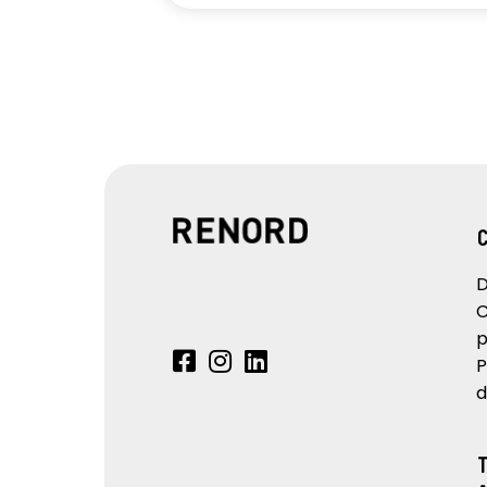
D
C
p
P
d