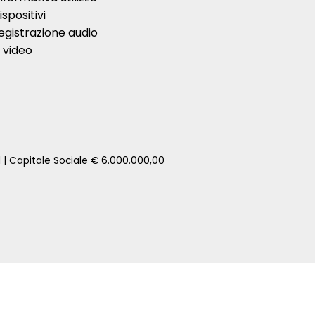
ispositivi
egistrazione audio
 video
1 | Capitale Sociale € 6.000.000,00
zione della tua auto senza impegno