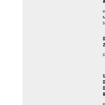
I
M
S
D
I