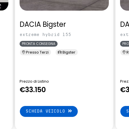
DACIA Bigster
DA
extreme hybrid 155
ext
PRONTA CONSEGNA
PR
Presso Terzi
Bigster
R
Prezzo di Listino
Prezz
€33.150
€3
SCHEDA VEICOLO