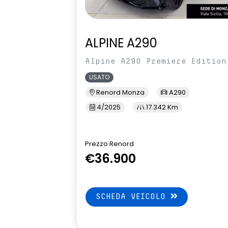
ALPINE A290
Alpine A290 Premiere Edition
USATO
Renord Monza
A290
4/2025
17.342 Km
Prezzo Renord
€36.900
SCHEDA VEICOLO