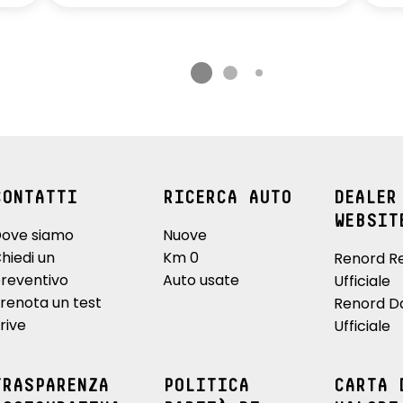
CONTATTI
RICERCA AUTO
DEALER
WEBSIT
ove siamo
Nuove
hiedi un
Km 0
Renord R
reventivo
Auto usate
Ufficiale
renota un test
Renord D
rive
Ufficiale
TRASPARENZA
POLITICA
CARTA 