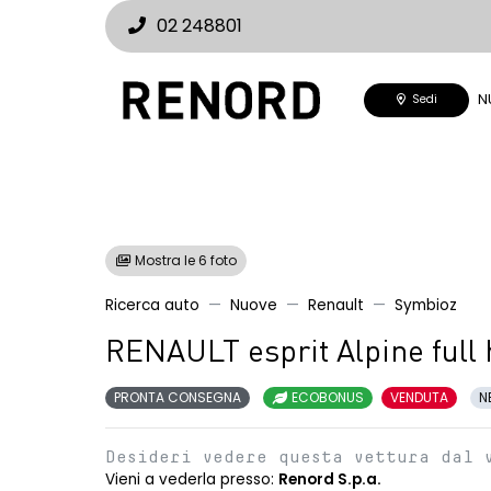
02 248801
N
Sedi
Mostra le 6 foto
Ricerca auto
Nuove
Renault
Symbioz
RENAULT esprit Alpine full
PRONTA CONSEGNA
ECOBONUS
VENDUTA
N
Desideri vedere questa vettura dal 
Vieni a vederla presso:
Renord S.p.a.