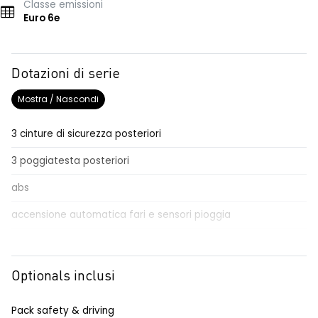
Classe emissioni
Euro 6e
Dotazioni di serie
Mostra / Nascondi
3 cinture di sicurezza posteriori
3 poggiatesta posteriori
abs
accensione automatica fari e sensori pioggia
Aggiornamento del sistema, incluso per 5 anni
airbag frontale conducente e passeggero
Optionals inclusi
airbag laterali anteriori e posteriori
Pack safety & driving