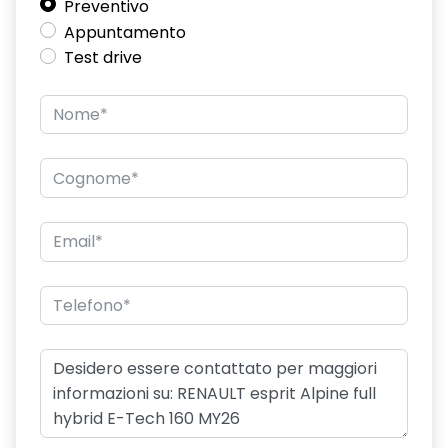
Preventivo
doppio fondo bagagliaio
Appuntamento
driver display 10''
Test drive
eCall funzionalità soggetta a copertura di rete;
compatibilità 2G/3G o 4G/5G a seconda del veicolo
emergency lane keep assist assistenza d'emergenza al
mantenimento della corsia
fari posteriori FULL LED 3D con firma luminosa dinamica C-
SHAPE
filtro antipolline
flying consolle
freno di stazionamento elettrico con funzione Auto-Hold
HARM03
illuminazione interna a LED anteriore e posteriore