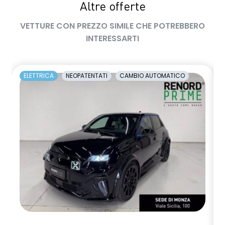
Altre offerte
retrovisori esterni neri
VETTURE CON PREZZO SIMILE CHE POTREBBERO
retrovisori esterni richiudibili elettricamente
INTERESSARTI
sedili posteriori ripiegabili 1/3 - 2/3
sellerie in tessuto nero jacquard riciclato e tessuto nero
ELETTRICA
NEOPATENTATI
CAMBIO AUTOMATICO
titanio con imp. blu Alpine
shark antenna
sistema di controllo della pressione pneumatici indiretto
sistema di frenata d'emergenza attiva
tinta monotono
volante in pelle
volante riscaldato