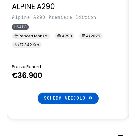
ALPINE A290
Alpine A290 Premiere Edition
USATO
Renord Monza
A290
4/2025
17.342 Km
Prezzo Renord
P
€36.900
SCHEDA VEICOLO