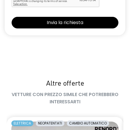
limitatore di velocità a 180 km/h
luce di arresto
luci diurne a LED con firma luminosa C-shape
maniglie in tinta carrozzeria
manuale di uso e manutenzione digitale
Manutenzione Connessa, incluso per 8 anni
multisense
Pacchetto Guida Connessa, incluso per 5 anni
Altre offerte
Pacchetto Remote Control, incluso per 5 anni
VETTURE CON PREZZO SIMILE CHE POTREBBERO
INTERESSARTI
Pack standard connectivity, tramite app my rnlt
predisposizione alcolock / alcol interlock
ELETTRICA
NEOPATENTATI
CAMBIO AUTOMATICO
privacy glass