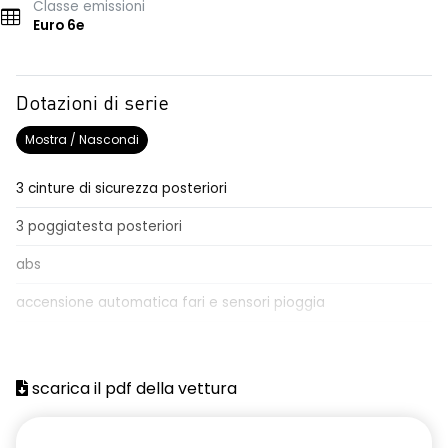
Classe emissioni
Euro 6e
Dotazioni di serie
Mostra / Nascondi
3 cinture di sicurezza posteriori
3 poggiatesta posteriori
abs
accensione automatica fari e sensori pioggia
Aggiornamento del sistema, incluso per 5 anni
airbag frontale conducente e passeggero
scarica il pdf della vettura
airbag laterali anteriori e posteriori