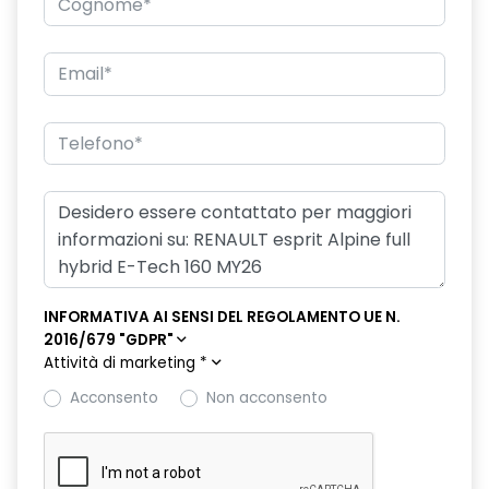
doppio fondo bagagliaio
driver display 10''
eCall funzionalità soggetta a copertura di rete;
compatibilità 2G/3G o 4G/5G a seconda del veicolo
emergency lane keep assist assistenza d'emergenza al
mantenimento della corsia
fari posteriori FULL LED 3D con firma luminosa dinamica C-
SHAPE
filtro antipolline
INFORMATIVA AI SENSI DEL REGOLAMENTO UE N.
flying consolle
2016/679 "GDPR"
Attività di marketing
*
freno di stazionamento elettrico con funzione Auto-Hold
Acconsento
Non acconsento
HARM03
illuminazione interna a LED anteriore e posteriore