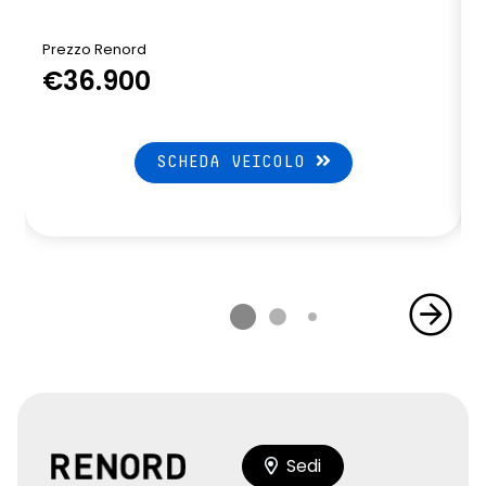
Prezzo Renord
P
€36.900
SCHEDA VEICOLO
Sedi