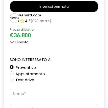
alzacristalli anteriori elettrici e impulsionali
Inserisci permuta
alzacristalli posteriori elettrici impulsionali
Renord.com
assistenza alla frenata d'emergenza
4.5
(
828
totale
)
attacco isofix
Prezzo di Listino
€36.800
avviso cinture di sicurezza allacciate
Iva Esposta
Chiamata di emergenza E-CALL
climatizzatore automatico
SONO INTERESSATO A:
commutatore airbag frontale passeggero
Preventivo
Appuntamento
design esterno specifico esprit Alpine
Test drive
design interno specifico esprit Alpine
disattivazione ADAS
distance warning avviso distanza di sicurezza