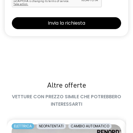
limitatore di velocità a 180 km/h
luce di arresto
luci diurne a LED con firma luminosa C-shape
maniglie in tinta carrozzeria
manuale di uso e manutenzione digitale
Manutenzione Connessa, incluso per 8 anni
multisense
Pacchetto Guida Connessa, incluso per 5 anni
Altre offerte
Pacchetto Remote Control, incluso per 5 anni
VETTURE CON PREZZO SIMILE CHE POTREBBERO
INTERESSARTI
Pack standard connectivity, tramite app my rnlt
predisposizione alcolock / alcol interlock
ELETTRICA
NEOPATENTATI
CAMBIO AUTOMATICO
privacy glass