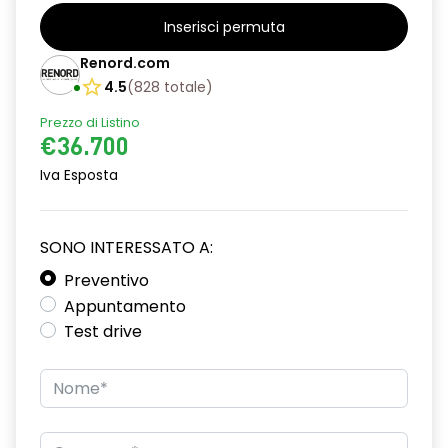
alzacristalli anteriori elettrici e impulsionali
Inserisci permuta
alzacristalli posteriori elettrici impulsionali
Renord.com
assistenza alla frenata d'emergenza
4.5
(
828
totale
)
attacco isofix
Prezzo di Listino
€36.700
avviso cinture di sicurezza allacciate
Iva Esposta
Chiamata di emergenza E-CALL
climatizzatore automatico
SONO INTERESSATO A:
commutatore airbag frontale passeggero
Preventivo
Appuntamento
design esterno specifico esprit Alpine
Test drive
design interno specifico esprit Alpine
disattivazione ADAS
distance warning avviso distanza di sicurezza