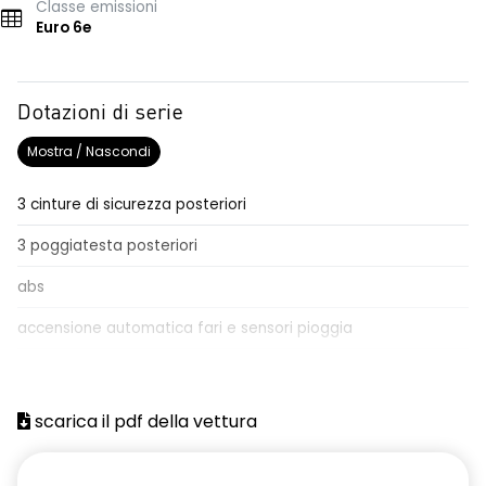
Classe emissioni
Euro 6e
Dotazioni di serie
Mostra / Nascondi
3 cinture di sicurezza posteriori
3 poggiatesta posteriori
abs
accensione automatica fari e sensori pioggia
Aggiornamento del sistema, incluso per 5 anni
airbag frontale conducente e passeggero
scarica il pdf della vettura
airbag laterali anteriori e posteriori