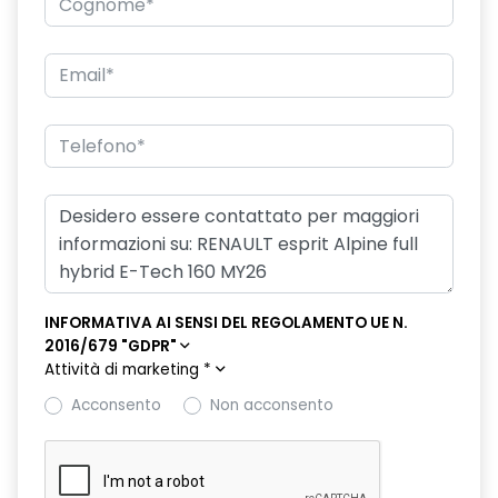
doppio fondo bagagliaio
driver display 10''
eCall funzionalità soggetta a copertura di rete;
compatibilità 2G/3G o 4G/5G a seconda del veicolo
emergency lane keep assist assistenza d'emergenza al
mantenimento della corsia
fari posteriori FULL LED 3D con firma luminosa dinamica C-
SHAPE
filtro antipolline
INFORMATIVA AI SENSI DEL REGOLAMENTO UE N.
flying consolle
2016/679 "GDPR"
Attività di marketing
*
freno di stazionamento elettrico con funzione Auto-Hold
Acconsento
Non acconsento
HARM03
illuminazione interna a LED anteriore e posteriore