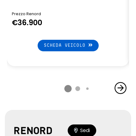
Prezzo Renord
P
€36.900
SCHEDA VEICOLO
Sedi