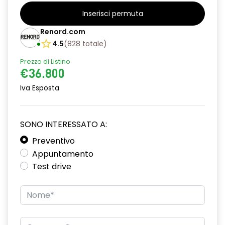
alzacristalli anteriori elettrici e impulsionali
Inserisci permuta
alzacristalli posteriori elettrici impulsionali
Renord.com
assistenza alla frenata d'emergenza
4.5
(
828
totale
)
attacco isofix
Prezzo di Listino
€36.800
avviso cinture di sicurezza allacciate
Iva Esposta
Chiamata di emergenza E-CALL
climatizzatore automatico
SONO INTERESSATO A:
commutatore airbag frontale passeggero
Preventivo
Appuntamento
design esterno specifico esprit Alpine
Test drive
design interno specifico esprit Alpine
disattivazione ADAS
distance warning avviso distanza di sicurezza