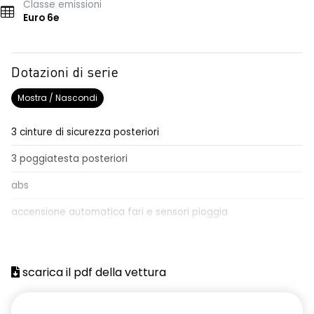
Classe emissioni
Euro 6e
Dotazioni di serie
Mostra / Nascondi
3 cinture di sicurezza posteriori
3 poggiatesta posteriori
abs
accensione automatica fari e sensori pioggia
Aggiornamento del sistema, incluso per 5 anni
airbag frontale conducente e passeggero
scarica il pdf della vettura
airbag laterali anteriori e posteriori