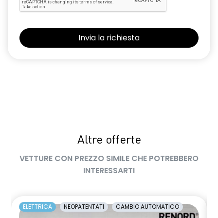
limitatore di velocità a 180 km/h
luce di arresto
luci diurne a LED con firma luminosa C-shape
maniglie in tinta carrozzeria
manuale di uso e manutenzione digitale
Manutenzione Connessa, incluso per 8 anni
multisense
Pacchetto Guida Connessa, incluso per 5 anni
Altre offerte
Pacchetto Remote Control, incluso per 5 anni
VETTURE CON PREZZO SIMILE CHE POTREBBERO
INTERESSARTI
Pack standard connectivity, tramite app my rnlt
predisposizione alcolock / alcol interlock
ELETTRICA
NEOPATENTATI
CAMBIO AUTOMATICO
privacy glass