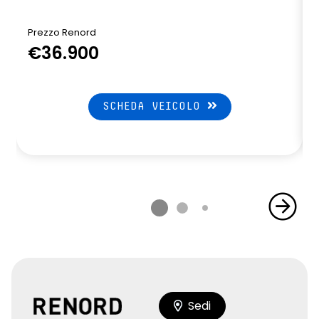
Prezzo Renord
P
€36.900
SCHEDA VEICOLO
Sedi