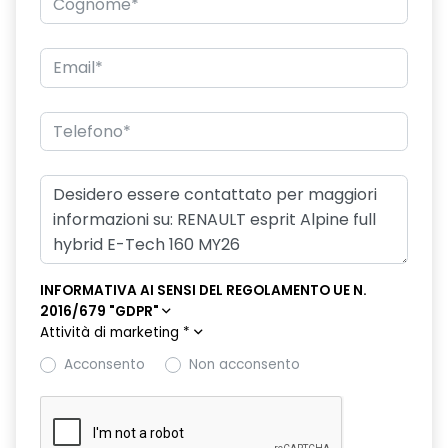
doppio fondo bagagliaio
driver display 10''
eCall funzionalità soggetta a copertura di rete;
compatibilità 2G/3G o 4G/5G a seconda del veicolo
emergency lane keep assist assistenza d'emergenza al
mantenimento della corsia
fari posteriori FULL LED 3D con firma luminosa dinamica C-
SHAPE
filtro antipolline
INFORMATIVA AI SENSI DEL REGOLAMENTO UE N.
flying consolle
2016/679 "GDPR"
Attività di marketing
*
freno di stazionamento elettrico con funzione Auto-Hold
Acconsento
Non acconsento
HARM03
illuminazione interna a LED anteriore e posteriore