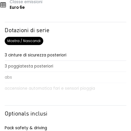
Classe emissioni
Euro 6e
Dotazioni di serie
Mostra / Nascondi
3 cinture di sicurezza posteriori
3 poggiatesta posteriori
abs
accensione automatica fari e sensori pioggia
Aggiornamento del sistema, incluso per 5 anni
airbag frontale conducente e passeggero
Optionals inclusi
airbag laterali anteriori e posteriori
Pack safety & driving