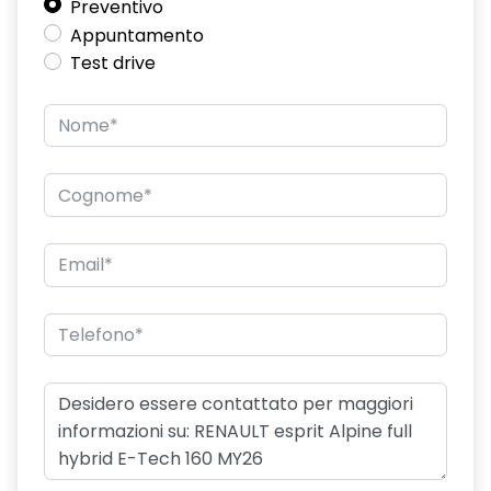
Preventivo
doppio fondo bagagliaio
Appuntamento
driver display 10''
Test drive
eCall funzionalità soggetta a copertura di rete;
compatibilità 2G/3G o 4G/5G a seconda del veicolo
emergency lane keep assist assistenza d'emergenza al
mantenimento della corsia
fari posteriori FULL LED 3D con firma luminosa dinamica C-
SHAPE
filtro antipolline
flying consolle
freno di stazionamento elettrico con funzione Auto-Hold
HARM03
illuminazione interna a LED anteriore e posteriore