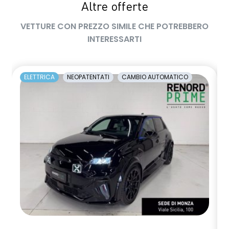
Altre offerte
retrovisori esterni neri
VETTURE CON PREZZO SIMILE CHE POTREBBERO
retrovisori esterni richiudibili elettricamente
INTERESSARTI
sedili posteriori ripiegabili 1/3 - 2/3
sellerie in tessuto nero jacquard riciclato e tessuto nero
ELETTRICA
NEOPATENTATI
CAMBIO AUTOMATICO
titanio con imp. blu Alpine
shark antenna
sistema di controllo della pressione pneumatici indiretto
sistema di frenata d'emergenza attiva
tinta monotono
volante in pelle
volante riscaldato