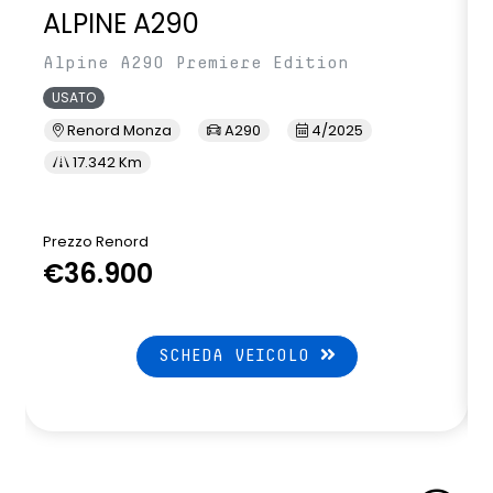
ALPINE A290
Alpine A290 Premiere Edition
USATO
Renord Monza
A290
4/2025
17.342 Km
Prezzo Renord
P
€36.900
SCHEDA VEICOLO