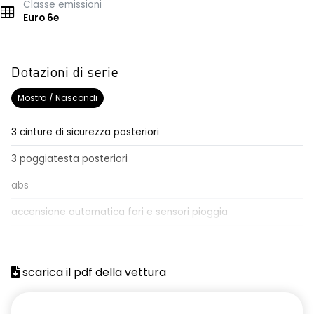
Classe emissioni
Euro 6e
Dotazioni di serie
Mostra / Nascondi
3 cinture di sicurezza posteriori
3 poggiatesta posteriori
abs
accensione automatica fari e sensori pioggia
Aggiornamento del sistema, incluso per 5 anni
airbag frontale conducente e passeggero
scarica il pdf della vettura
airbag laterali anteriori e posteriori