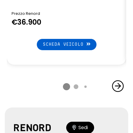
Prezzo Renord
P
€36.900
SCHEDA VEICOLO
Sedi