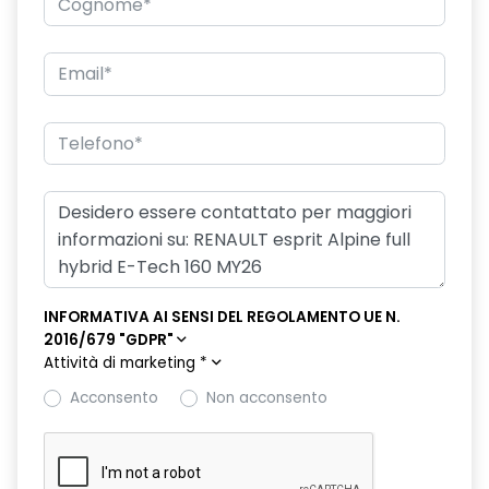
doppio fondo bagagliaio
driver display 10''
eCall funzionalità soggetta a copertura di rete;
compatibilità 2G/3G o 4G/5G a seconda del veicolo
emergency lane keep assist assistenza d'emergenza al
mantenimento della corsia
fari posteriori FULL LED 3D con firma luminosa dinamica C-
SHAPE
filtro antipolline
INFORMATIVA AI SENSI DEL REGOLAMENTO UE N.
flying consolle
2016/679 "GDPR"
Attività di marketing
*
freno di stazionamento elettrico con funzione Auto-Hold
Acconsento
Non acconsento
HARM03
illuminazione interna a LED anteriore e posteriore