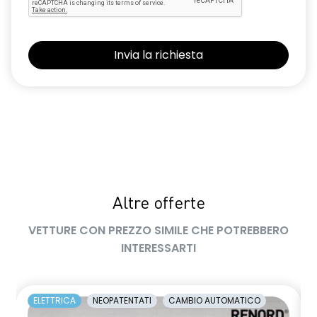
limitatore di velocità a 180 km/h
luce di arresto
luci diurne a LED con firma luminosa C-shape
maniglie in tinta carrozzeria
manuale di uso e manutenzione digitale
Manutenzione Connessa, incluso per 8 anni
multisense
Pacchetto Guida Connessa, incluso per 5 anni
Altre offerte
Pacchetto Remote Control, incluso per 5 anni
VETTURE CON PREZZO SIMILE CHE POTREBBERO
INTERESSARTI
Pack standard connectivity, tramite app my rnlt
predisposizione alcolock / alcol interlock
ELETTRICA
NEOPATENTATI
CAMBIO AUTOMATICO
privacy glass