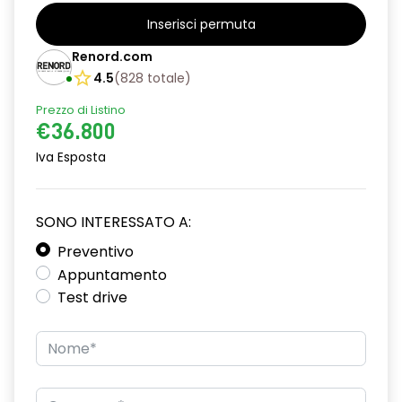
alzacristalli anteriori elettrici e impulsionali
Inserisci permuta
alzacristalli posteriori elettrici impulsionali
Renord.com
assistenza alla frenata d'emergenza
4.5
(
828
totale
)
attacco isofix
Prezzo di Listino
€36.800
avviso cinture di sicurezza allacciate
Iva Esposta
Chiamata di emergenza E-CALL
climatizzatore automatico
SONO INTERESSATO A:
commutatore airbag frontale passeggero
Preventivo
Appuntamento
design esterno specifico esprit Alpine
Test drive
design interno specifico esprit Alpine
disattivazione ADAS
distance warning avviso distanza di sicurezza