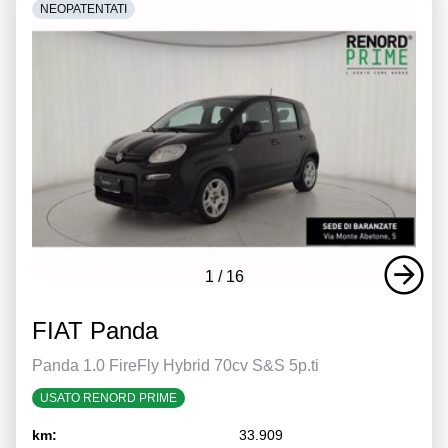
NEOPATENTATI
1
/
16
FIAT Panda
Panda 1.0 FireFly Hybrid 70cv S&S 5p.ti
USATO RENORD PRIME
km:
33.909