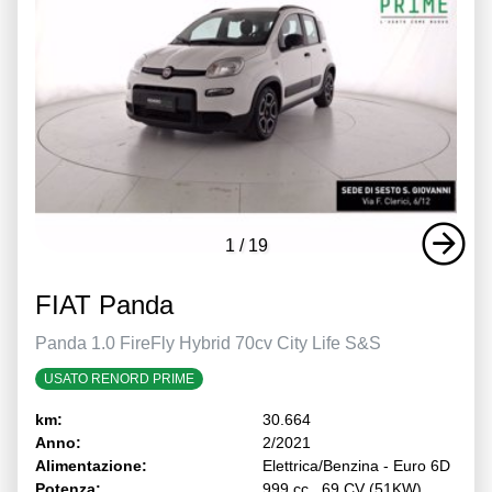
1
/
19
FIAT Panda
Panda 1.0 FireFly Hybrid 70cv City Life S&S
USATO RENORD PRIME
km:
30.664
Anno:
2/2021
Alimentazione:
Elettrica/Benzina - Euro 6D
Potenza:
999 cc , 69 CV (51KW)