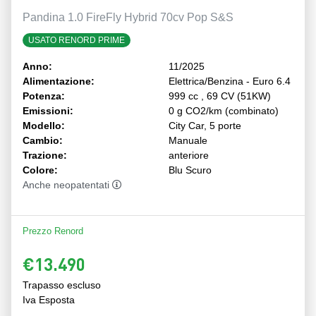
Pandina 1.0 FireFly Hybrid 70cv Pop S&S
USATO RENORD PRIME
Anno:
11/2025
Alimentazione:
Elettrica/Benzina - Euro 6.4
Potenza:
999 cc , 69 CV (51KW)
Emissioni:
0 g CO2/km (combinato)
Modello:
City Car, 5 porte
Cambio:
Manuale
Trazione:
anteriore
Colore:
Blu Scuro
Anche neopatentati
Prezzo Renord
€13.490
Trapasso escluso
Iva Esposta