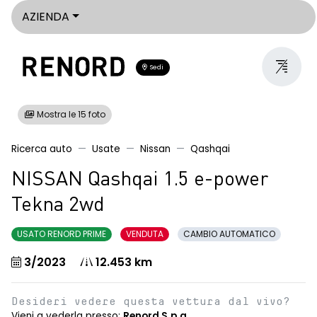
AZIENDA
Sedi
Mostra le 15 foto
Ricerca auto
Usate
Nissan
Qashqai
NISSAN Qashqai 1.5 e-power
Tekna 2wd
USATO RENORD PRIME
VENDUTA
CAMBIO AUTOMATICO
3/2023
12.453 km
Desideri vedere questa vettura dal vivo?
Vieni a vederla presso:
Renord S.p.a.