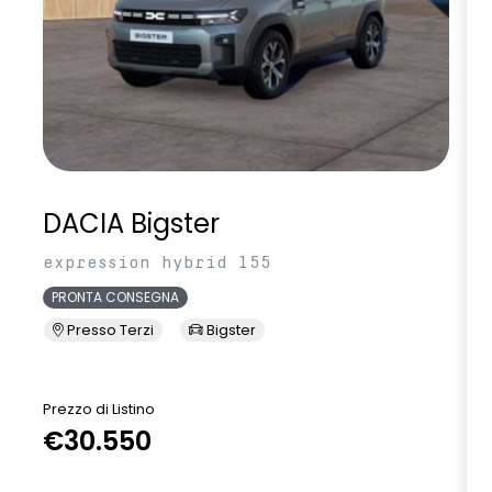
DACIA Bigster
expression hybrid 155
PRONTA CONSEGNA
Presso Terzi
Bigster
Prezzo di Listino
P
€30.550