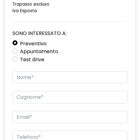
Warning)
Trapasso escluso
Iva Esposta
Avviso distanza di sicurezza (Distance Warning)
Bracciolo anteriore scorrevole con compartimento e 2
portabicchieri
SONO INTERESSATO A:
Preventivo
Caricatore Smartphone a induzione
Appuntamento
Cerchi in lega da 18" diamantati Silverstone
Test drive
Chiamata d'emergenza
Climatizzatore automatico
Commutazione automatica degli abbaglianti / anabbaglianti
Controllo elettronico della stabilità ESC (ESP) con funzione
antislittamento ASR
Cruise control adattivo con stop & go automatico
Digital Driver Display 10"