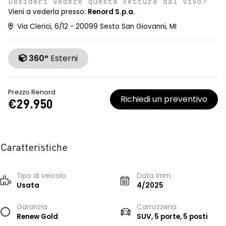
Desideri vedere questa vettura dal vivo?
Vieni a vederla presso:
Renord S.p.a.
Via Clerici, 6/12 - 20099 Sesto San Giovanni, MI
360°
Esterni
Prezzo Renord
Richiedi un preventivo
€29.950
Caratteristiche
Tipo di veicolo
Data Imm.
Usata
4/2025
Garanzia
Carrozzeria
Renew Gold
SUV, 5 porte, 5 posti