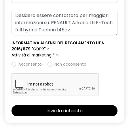
Doppiofondo bagagliaio con separatore removibile
Easy access system II (apertura / chiusura
all'avvicinamento)
Eco Drive
INFORMATIVA AI SENSI DEL REGOLAMENTO UE N.
Fari design con firma C-Shape all'anteriore e effetto 3D al
2016/679 "GDPR"
posteriore
Attività di marketing
*
Fari Full led Performance
Acconsento
Non acconsento
Frenata d'emergenza attiva (AEBS) con riconoscimento
pedoni e ciclisti
Freno di stazionamento elettrico con funzione auto-hold
Intelligent Speed Assist
Kit riparazione pneumatici con scatola attrezzi
Multi-Sense con 3 personalizzazioni di guida e Ambient
Lighting a led