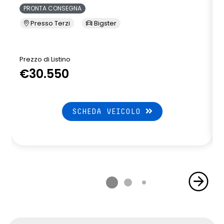
PRONTA CONSEGNA
Presso Terzi
Bigster
Prezzo di Listino
P
€30.550
SCHEDA VEICOLO