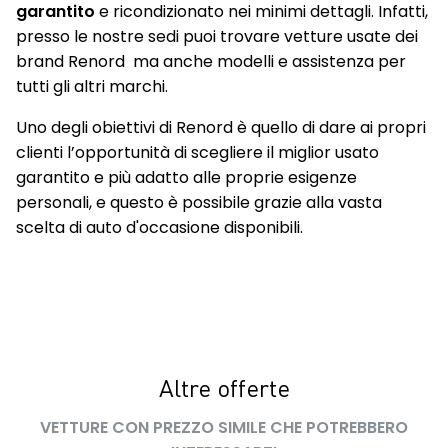
Sedili anteriori con regolazione meccanica
garantito
e ricondizionato nei minimi dettagli. Infatti,
presso le nostre sedi puoi trovare vetture usate dei
Sedili posteriori ribaltabili 1/3 - 2/3 con bracciolo centrale e 2
brand Renord ma anche modelli e assistenza per
portabicchieri
tutti gli altri marchi.
Sellerie in misto tessuto / tep in nero con cuciture dorate
Uno degli obiettivi di Renord è quello di dare ai propri
Sensore angolo morto
clienti l’opportunità di scegliere il miglior usato
garantito e più adatto alle proprie esigenze
Sensore di pressione pneumatici
personali, e questo è possibile grazie alla vasta
Sensori Di Parcheggio Anteriori E Posteriori
scelta di auto d'occasione disponibili.
Shark antenna
Sistema audio Arkamys con 6 altoparlanti
Sistema di ancoraggio Isofix
Sistema multimediale Renault Easy Link con Touchscreen 9,3"
Altre offerte
e sistema di Navigazione 3D
VETTURE CON PREZZO SIMILE CHE POTREBBERO
Tergicristalli con sensore di pioggia