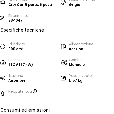
City Car, 5 porte, 5 posti
Grigio
Riferimento
284047
Specifiche tecniche
Cilindrata
Alimentazione
3
999 cm
Benzina
Potenza
Cambio
91 CV (67 kW)
Manuale
Trazione
Peso a vuoto
Anteriore
1.157 kg
Neopatentati
Sì
Consumi ed emissioni