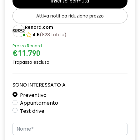
Inserisci permuta
Chiusura centralizzata
Attiva notifica riduzione prezzo
Climatizzatore Manuale
Renord.com
Cruise Control
4.5
(
828
totale
)
Cruscotto "soft touch"
Prezzo Renord
€11.790
Distance Warning (avviso distanza di sicurezza)
Trapasso escluso
Driver Display a colori 4,2''
Fari Full LED anteriori e posteriori
SONO INTERESSATO A:
Griglia alloggiamento fendinebbia cromata
Preventivo
Inserti cromati volante, base del cambio e aeratori
Appuntamento
Test drive
Kit Riparazione Pneumatici
Lane Departure Warning (avviso superamento linea)
Lane Keep Assist (assistenza al mantenimento della corsia)