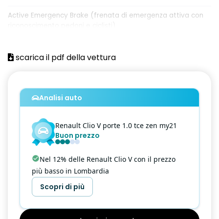
Active Emergency Brake (frenata di emergenza attiva con
riconoscimento pedoni e ciclisti)
Airbag frontale conducente
scarica il pdf della vettura
Airbag frontale passeggero
Airbag laterali a tendina anteriori
Analisi auto
Airbag laterali a tendina posteriori
Alzacristalli anteriori elettrici impulsionali
Renault
Clio V
porte 1.0 tce zen my21
Buon prezzo
Assistenza alla frenata di emergenza
Assistenza alla partenza in salita
Nel 12% delle Renault Clio V con il prezzo
più basso in Lombardia
Attacchi ISOFIX posteriori più passeggero anteriore
Scopri di più
Cerchi Flexwheel da 16'' AMICITIA
Chiamata d'emergenza automatica