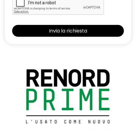
Sistema multimediale EASY LINK 7'' compatibile con Android
Auto ed AppleCarPlay
Traffic Sign Recognition (riconoscimento segnali stradali)
Volante in pelle TEP
Volante regolabile in altezza e profondità