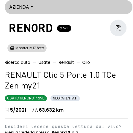
AZIENDA
Sedi
Mostra le 17 foto
Ricerca auto
Usate
Renault
Clio
RENAULT Clio 5 Porte 1.0 TCe
Zen my21
USATO RENORD PRIME
NEOPATENTATI
5/2021
63.632 km
Desideri vedere questa vettura dal vivo?
Vieni a vederla presso:
Renord S.p.a.