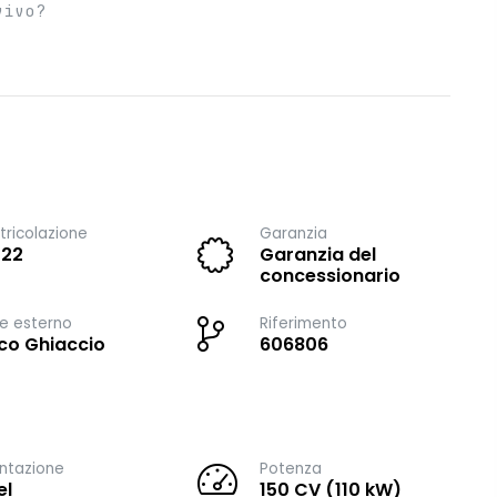
vivo?
ricolazione
Garanzia
022
Garanzia del
concessionario
e esterno
Riferimento
co Ghiaccio
606806
ntazione
Potenza
el
150 CV (110 kW)