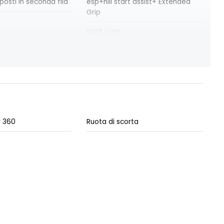
posti in seconda fila
esp+hill start assist+ Extended
Grip
pack Luxe
essuto Java
specchietti retrovisori esterni
richiudibili elettricamente
r 360
Ruota di scorta