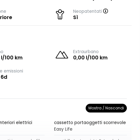
one
Neopatentati
riore
Sì
no
Extraurbano
 l/100 km
0,00 l/100 km
e emissioni
 6d
Mostra / Nascondi
nteriori elettrici
cassetto portaoggetti scorrevole
Easy Life