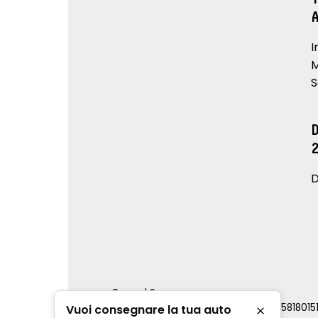
I
M
S
D
Renord S.p.a.
REA Milano 810796 | P.IVA e C.F. 0085818015
Vuoi consegnare la tua auto