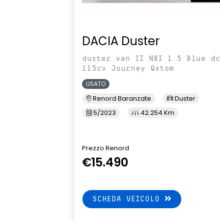
DACIA Duster
duster van II NBI 1.5 Blue d
115cv Journey Qstom
USATO
Renord Baranzate
Duster
5/2023
42.254 Km
Prezzo Renord
€15.490
SCHEDA VEICOLO