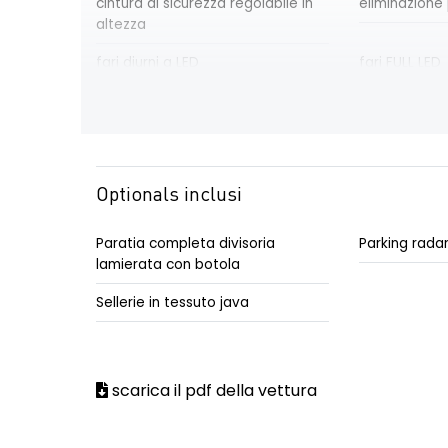
cintura di sicurezza regolabile in
eliminazione 
altezza
fari diurni a LED
fari FULL LED
sedile conducente con bracciolo
sellerie in t
Optionals inclusi
Paratia completa divisoria
Parking rada
lamierata con botola
Sellerie in tessuto java
scarica il pdf della vettura