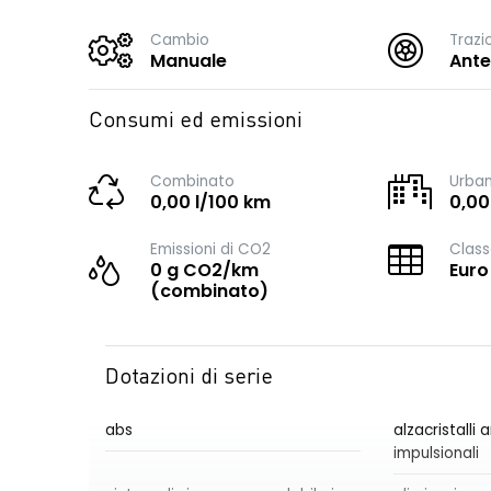
Cambio
Trazi
Manuale
Ante
Consumi ed emissioni
Combinato
Urba
0,00 l/100 km
0,00
Emissioni di CO2
Class
0 g CO2/km
Euro
(combinato)
Dotazioni di serie
abs
alzacristalli a
impulsionali