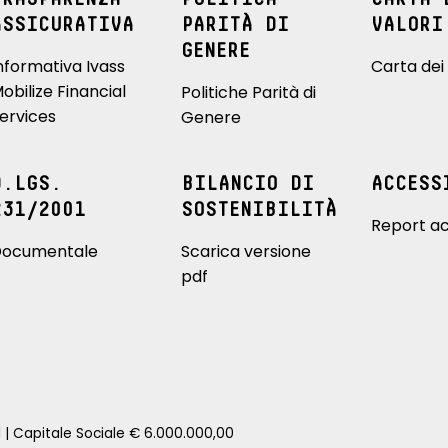
ASSICURATIVA
PARITÀ DI
VALORI
GENERE
nformativa Ivass
Carta dei 
obilize Financial
Politiche Parità di
ervices
Genere
D.LGS.
BILANCIO DI
ACCESS
231/2001
SOSTENIBILITÀ
Report ac
ocumentale
Scarica versione
pdf
1 | Capitale Sociale € 6.000.000,00