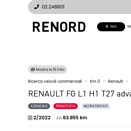
02 248801
N
Sedi
Mostra le 15 foto
Ricerca veicoli commerciali
Km 0
Renault
RENAULT FG L1 H1 T27 adva
AZIENDALE
PRENOTATA
NEOPATENTATI
2/2022
63.855 km