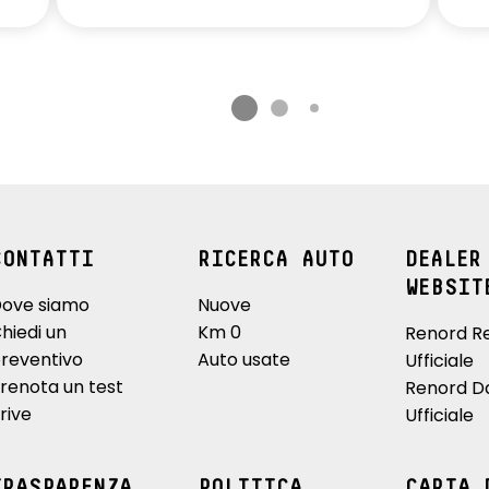
CONTATTI
RICERCA AUTO
DEALER
WEBSIT
ove siamo
Nuove
hiedi un
Km 0
Renord R
reventivo
Auto usate
Ufficiale
renota un test
Renord D
rive
Ufficiale
TRASPARENZA
POLITICA
CARTA 