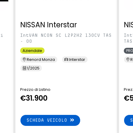
NISSAN Interstar
NI
ci
IntVAN NCON SC L2P2H2 130CV TAS
Int
- 00
TAS
Aziendale
PR
Renord Monza
Interstar
R
1/2025
Prezzo di Listino
Prezz
€31.900
€5
SCHEDA VEICOLO