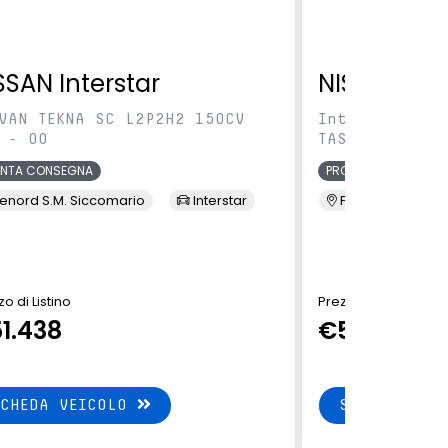
SSAN Interstar
NISSAN Int
VAN TEKNA SC L2P2H2 150CV
IntVAN TEKNA 
 - 00
TAS - 00
ONTA CONSEGNA
PRONTA CONSEGNA
enord S.M. Siccomario
Interstar
Presso Terzi
o di Listino
Prezzo di Listino
1.438
€51.438
SCHEDA VEICOLO
SCHEDA VEI