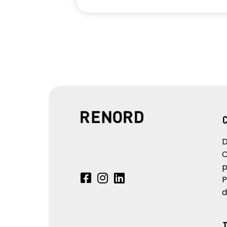
D
C
p
P
d