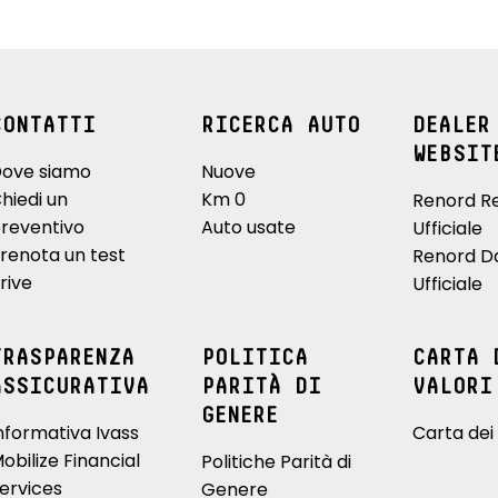
CONTATTI
RICERCA AUTO
DEALER
WEBSIT
ove siamo
Nuove
hiedi un
Km 0
Renord R
reventivo
Auto usate
Ufficiale
renota un test
Renord D
rive
Ufficiale
TRASPARENZA
POLITICA
CARTA 
ASSICURATIVA
PARITÀ DI
VALORI
GENERE
nformativa Ivass
Carta dei 
obilize Financial
Politiche Parità di
ervices
Genere