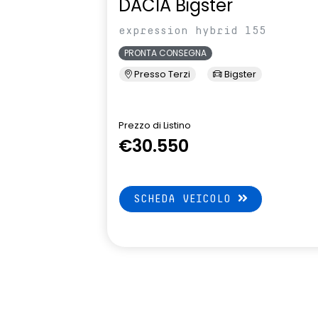
DACIA Bigster
Vetri posteriori e lunotto scuri
Volante regol
expression hybrid 155
profondita'
PRONTA CONSEGNA
Presso Terzi
Bigster
Prezzo di Listino
€30.550
SCHEDA VEICOLO