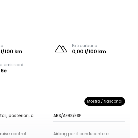
no
Extraurbano
 l/100 km
0,00 l/100 km
e emissioni
 6e
Mostra / Nascondi
ali, posteriori, a
ABS/AEBS/ESP
ruise control
Airbag per il conducente e