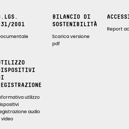
D.LGS.
BILANCIO DI
ACCESS
231/2001
SOSTENIBILITÀ
Report ac
ocumentale
Scarica versione
pdf
UTILIZZO
DISPOSITIVI
DI
REGISTRAZIONE
nformativa utilizzo
ispositivi
egistrazione audio
 video