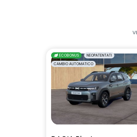
Frenata di emergenza anteriore
Freno di sta
HARM08
Keyless entr
V
ECOBONUS
NEOPATENTATI
Panchetta posteriore frazionabile
Presa da 12V 
CAMBIO AUTOMATICO
e ribaltabile 1/3-2/3
Riconoscimento corsia LKA
Riconoscimen
stradali con 
superamento 
velocità ISA
Selleria in tessuto specifico
Sistema avan
journey MY26 grigio chiaro
stato di vig
con telecam