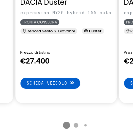
DACIA Duster
DA
abile in altezza e
Volante soft feel con comandi
expression MY26 hybrid 155 auto
exp
per ISA
PRONTA CONSEGNA
PR
Renord Sesto S. Giovanni
Duster
R
Prezzo di Listino
Prezz
€27.400
€2
SCHEDA VEICOLO