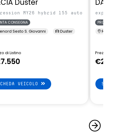
CIA Duster
DACIA Dus
ression MY26 hybrid 155 auto
expression MY
ONTA CONSEGNA
PRONTA CONSEGNA
enord Sesto S. Giovanni
Duster
Renord Sesto S. 
o di Listino
Prezzo di Listino
7.550
€27.550
SCHEDA VEICOLO
SCHEDA VEI