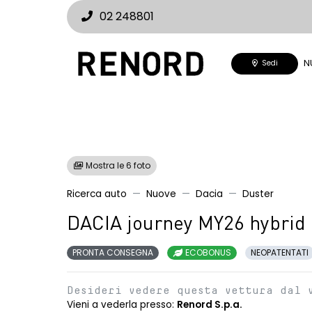
02 248801
N
Sedi
Mostra le 6 foto
Ricerca auto
Nuove
Dacia
Duster
DACIA journey MY26 hybrid 
PRONTA CONSEGNA
ECOBONUS
NEOPATENTATI
Desideri vedere questa vettura dal 
Vieni a vederla presso:
Renord S.p.a.