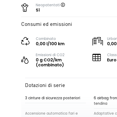
Neopatentati
Sì
Consumi ed emissioni
Combinato
Urba
0,00 l/100 km
0,00
Emissioni di CO2
Class
0 g CO2/km
Euro
(combinato)
Dotazioni di serie
3 cinture di sicurezza posteriori
6 airbag front
tendina
Accensione automatica fari e
Adaptative c