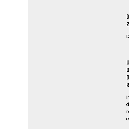
D
I
d
r
e