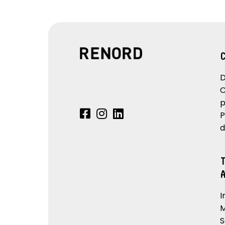
D
C
p
P
d
I
M
S